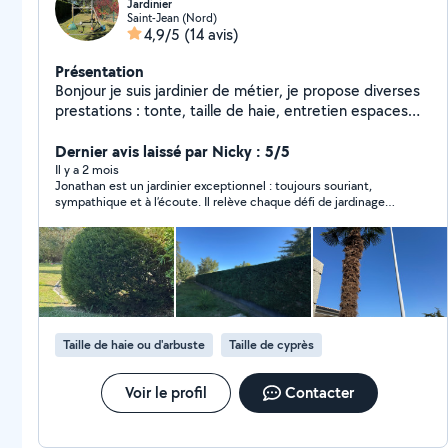
Jardinier
Saint-Jean (Nord)
4,9/5
(14 avis)
Présentation
Bonjour je suis jardinier de métier, je propose diverses
prestations : tonte, taille de haie, entretien espaces
verts, plantations etc. Je suis équipé de tout le
matériel nécessaire : tondeuse, tailles haies thermique
Dernier avis laissé par Nicky : 5/5
et électrique sur perche, élagueuse sur perche,
Il y a 2 mois
Jonathan est un jardinier exceptionnel : toujours souriant,
débroussailleuse, échafaudage, grande remorque etc.
sympathique et à l’écoute. Il relève chaque défi de jardinage
Au plaisir.
avec beaucoup de professionnalisme, d’inventivité et
d’humilité. Son efficacité est remarquable et il travaille toujours
dans la bonne humeur, ce qui rend les échanges très agréables.
En plus de la qualité irréprochable de son travail, ses tarifs sont
très justes au regard du résultat obtenu. Un excellent rapport
qualité/prix que je recommande sans hésitation !
Taille de haie ou d'arbuste
Taille de cyprès
Voir le profil
Contacter