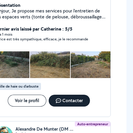
ésentation
se mes services pour l'entretien de
s espaces verts (tonte de pelouse, débroussaillage
herbes hautes, taille de haies). Je dispose de mon
opre matériel professionnel (tondeuse,
rnier avis laissé par Catherine : 5/5
broussailleuse thermique). Je suis sérieux, ponctuel
 a 1 mois
rice est très sympathique, efficace, je le recommande
je laisse le terrain propre. Disponible pour des
erventions rapides sur Toulouse et ses environs.
ille de haie ou d'arbuste
Voir le profil
Contacter
Auto-entrepreneur
Alexandre De Munter (DM SERVICES)