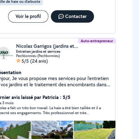
ille de haie ou d'arbuste
Voir le profil
Contacter
Auto-entrepreneur
Nicolas Garrigos (jardins et services Occitans)
Entretien jardins et services
Pechbonnieu (Pechbonnieu)
5/5
(24 avis)
ésentation
ropose mes services pour l'entretien
 vos jardins et le traitement des encombrants dans
spect et la qualité Côté jardin: Tonte de
louse/débroussaillage Taille de haies/arbustes
nier avis laissé par Patricia : 5/5
agage/abattage Passage motoculteur Enlèvement
 a 3 mois
las a fait un très bon travail. La haie a été bien taillée et il a
 déchets verts et encombrants Services + :
pecté ses engagements. Très professionnel et très
massage de feuilles , Rangement de bois, Plantation,
gneux. Ce fut une chance de l’avoir contacté pour ces
rosage, Nettoyage , Karcher, débarras..
vaux.