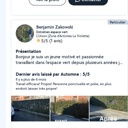
Particulier
Benjamin Zakowski
Entretien espace vert
L'Union (Zone d'Activites La Violette)
5/5
(1 avis)
Présentation
Bonjour je suis un jeune motivé et passionnée
travaillant dans l'espace vert depuis plusieurs années je
propose mes services à domicile ( taille de haie, tonte,
entretien de jardin )
Dernier avis laissé par Automne : 5/5
Il y a plus de 6 mois
Travail efficace! Propre! Personne ponctuelle et polie, en plus
endroit laisser très propre!