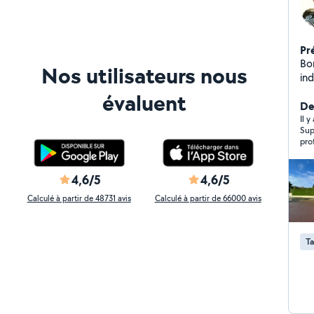
Pr
Bonjour, Basé à S
Nos utilisateurs nous
ind
ne
évaluent
poubel
De
pou
Il y
Sup
mo
pro
cl
ch
4,6/5
4,6/5
Calculé à partir de 48731 avis
Calculé à partir de 66000 avis
Ta