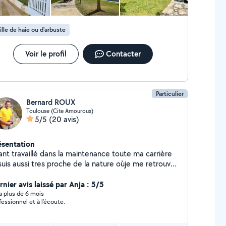
ille de haie ou d'arbuste
Voir le profil
Contacter
Particulier
Bernard ROUX
Toulouse (Cite Amouroux)
5/5
(20 avis)
ésentation
aillé dans la maintenance toute ma carrière
suis aussi tres proche de la nature oùje me retrouve.
s manuel, je bricole, jardine, répare, etc........
nier avis laissé par Anja : 5/5
y a plus de 6 mois
fessionnel et à l’écoute.