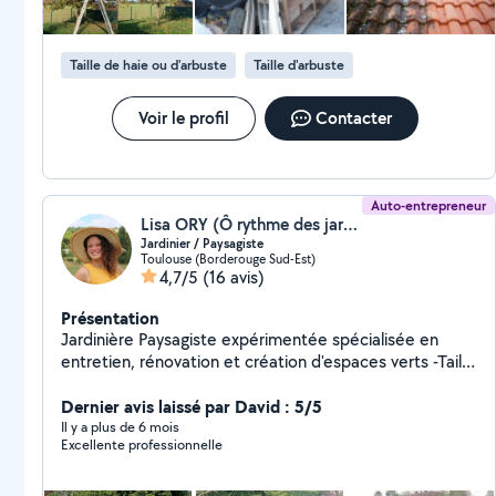
Taille de haie ou d'arbuste
Taille d'arbuste
Voir le profil
Contacter
Auto-entrepreneur
Lisa ORY (Ô rythme des jardins)
Jardinier / Paysagiste
Toulouse (Borderouge Sud-Est)
4,7/5
(16 avis)
Présentation
Jardinière Paysagiste expérimentée spécialisée en
entretien, rénovation et création d'espaces verts -Taille
de haie -Tonte et débroussaillage -Création et
entretien de massifs -Évacuation de déchets verts -
Dernier avis laissé par David : 5/5
Arrosage en goutte à goutte et programmation -
Il y a plus de 6 mois
Excellente professionnelle
Scarification -Preparation de terrain pour un
engazonnement -Pose de gazon synthétique -Conduite
de divers engins du bts -Livraisons jusqu'à 1 tonne -