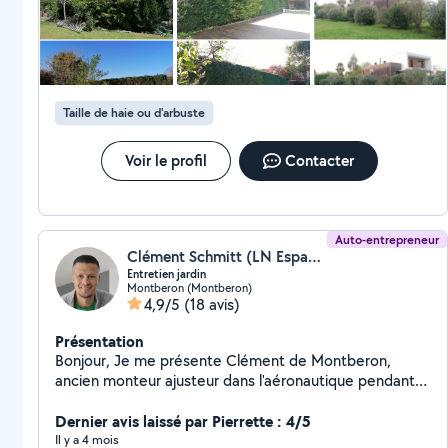
Installation de treillis pour plantes grimpantes -
Installation de bâche anti germination -Pose de paillage
organique et minéral -Plantation de haie -Plantation
d'arbres -Elagage de fruitiers et arbres d'ornement -
Demoussage d'allees, façades, murets -Passage du
Taille de haie ou d'arbuste
karsher -Création de potager surélevé -Taille
architecturale -Desherbage -Aménagement de balcon -
Production et vente de plants d'ornement -...
Voir le profil
Contacter
Auto-entrepreneur
Clément Schmitt (LN Espace vert)
Entretien jardin
Montberon (Montberon)
4,9/5
(18 avis)
Présentation
Bonjour, Je me présente Clément de Montberon,
ancien monteur ajusteur dans l'aéronautique pendant
13ans, j'ai décidé à l'âge de 36 ans de tout changer
pour pouvoir exercer ma passion. Je vous propose
Dernier avis laissé par Pierrette : 4/5
donc mes services pour entretenir vos jardins et
Il y a 4 mois