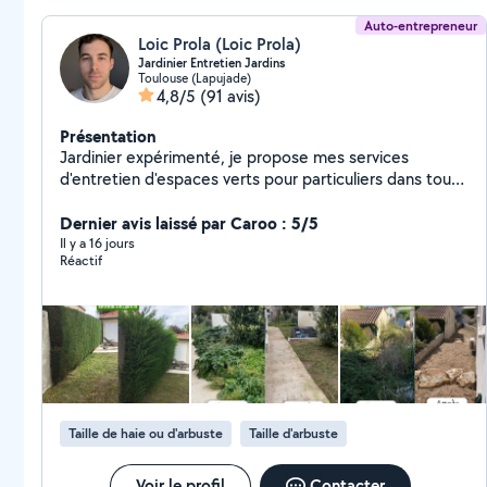
Auto-entrepreneur
Loic Prola (Loic Prola)
Jardinier Entretien Jardins
Toulouse (Lapujade)
4,8/5
(91 avis)
Présentation
Jardinier expérimenté, je propose mes services
d'entretien d'espaces verts pour particuliers dans tout
le 31. Prestations proposées : Tonte de pelouse
(tondeuse et grandes surfaces au tracteur)
Dernier avis laissé par Caroo : 5/5
Débroussaillage Taille de haies Soufflage de feuilles
Il y a 16 jours
Réactif
Désherbage et entretien général Je possède tout le
matériel professionnel nécessaire J'ai un camion pour
l'évacuation des déchets verts Plusieurs années
d'expérience Intervention rapide dans tout le 31
(Haute-Garonne) Devis gratuit sur demande
Taille de haie ou d'arbuste
Taille d'arbuste
Voir le profil
Contacter