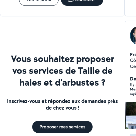
Pr
Vous souhaitez proposer
Cô
Cer
vos services de Taille de
Installateu
cl
De
haies et d'arbustes ?
marques. Instal
Il y
Mer
JA
rap
po
re
Inscrivez-vous et répondez aux demandes près
déb
de chez vous !
Proposer mes services