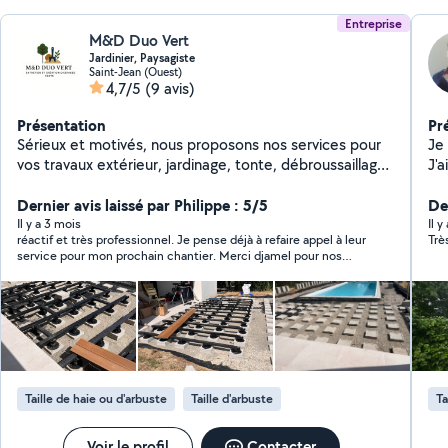
Entreprise
M&D Duo Vert
Jardinier, Paysagiste
Saint-Jean (Ouest)
4,7/5
(9 avis)
Présentation
Pr
Sérieux et motivés, nous proposons nos services pour
Je 
vos travaux extérieur, jardinage, tonte, débroussaillage,
J'a
nettoyage d'extérieur, taille de haies, pose de clôtures,
ha
création et aménagement de jardin, conception de
Dernier avis laissé par Philippe : 5/5
ég
De
terrasses et terrassement d'allées etc Nous sommes
pou
Il y a 3 mois
Il y
réactif et très professionnel. Je pense déjà à refaire appel à leur
Trè
disponible rapidement. N'hésitez pas à nous contacter
service pour mon prochain chantier. Merci djamel pour nos
!
échanges.
Taille de haie ou d'arbuste
Taille d'arbuste
Ta
Voir le profil
Contacter