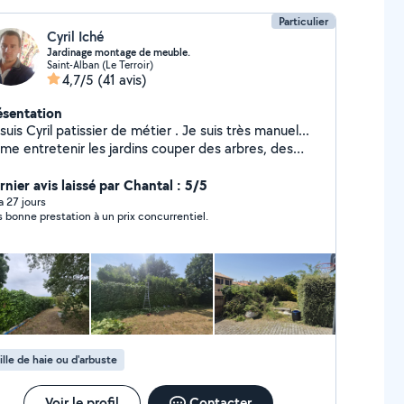
Particulier
Cyril Iché
Jardinage montage de meuble.
Saint-Alban (Le Terroir)
4,7/5
(41 avis)
ésentation
suis Cyril patissier de métier . Je suis très manuel...
ime entretenir les jardins couper des arbres, des
ies,tondre les pelouses et débroussailler. Je monte
alement des meubles. N'hésitez pas à me contacter
rnier avis laissé par Chantal : 5/5
r ces services..
 a 27 jours
s bonne prestation à un prix concurrentiel.
ille de haie ou d'arbuste
Voir le profil
Contacter