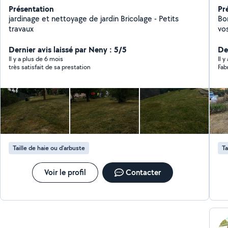
Présentation
Pr
jardinage et nettoyage de jardin Bricolage - Petits
Bonjour, Je propo
travaux
vo
d'
Dernier avis laissé par Neny : 5/5
pr
De
dé
Il y a plus de 6 mois
Il y
très satisfait de sa prestation
Fab
et 
int
Taille de haie ou d'arbuste
Ta
Voir le profil
Contacter