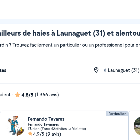
illeurs de haies à Launaguet (31) et alento
ardin ? Trouvez facilement un particulier ou un professionnel pour e
à
ndent
-
4,8/5
(1 366 avis)
Particulier
Fernando Tavares
Fernando Tavarares
L'Union (Zone d'Activites La Violette)
4,9/5
(9 avis)