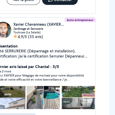
Auto-entrepreneur
Xavier Chavanneau (XAVIER SERRURIER 31 DEPANNAGE MULTISERVICES)
Jardinage et Serrurerie
Toulouse (La Salade)
4,9/5
(35 avis)
ésentation
té SERRURERIE (Dépannage et installation).
tification: j'ai la certification Serrurier Dépanneur
r. Ouverture d'urgence porte fermée ou
aquée 24/24. Remplacement de cylindres toutes
rnier avis laissé par Chantal : 5/5
lation de verrous et serrures. Côté
 a 2 mois
ci XAVIER pour l'élagage de ma haie pour votre disponibilité
RDIN (entretien et remise au propre). CESU
ide et votre efficacité et votre bienveillance / je
ssible (crédit d'impôt à 50%) Tonte de pelouse et
commande
roussaillage. Tailles de haies arbustes et rosiers.
Évacuation des déchets verts. Dechetterie