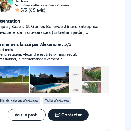
Jardinier
Saint-Geniès-Bellevue (Saint-Geniès-Bellevue)
5/5
(65 avis)
ésentation
t Genies Bellevue 36 ans Entreprise
ividuelle de multi-services (Entretien jardin,
ttoyage haute pression terrasse , extérieurs,
les, mobiliers etc) Après 10 ans dans la salariat
rnier avis laissé par Alexandre : 5/5
r une entreprise française, j'ai décidé de travailler à
 a 4 mois
er prestation, Alexandre est très sympa, réactif,
n compte et en extèrieur. Toujours aux services des
fessionnel, je recommande vivement !!
ients comme dans mon ancien métier, ça ça ne
ange pas !
ille de haie ou d'arbuste
Taille d'arbuste
Voir le profil
Contacter