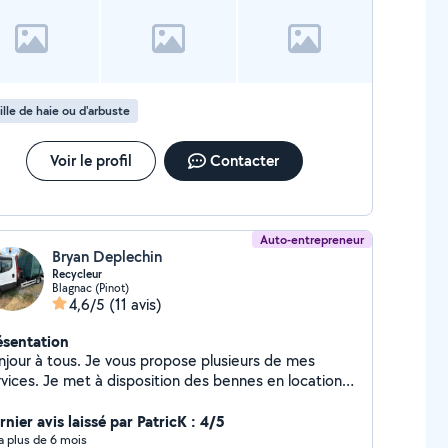
ille de haie ou d'arbuste
Voir le profil
Contacter
Auto-entrepreneur
Bryan Deplechin
Recycleur
Blagnac (Pinot)
4,6/5
(11 avis)
ésentation
njour à tous. Je vous propose plusieurs de mes
rvices. Je met à disposition des bennes en location
ur tout types de déchets. N'hésitez pas à me
ntacter.
nier avis laissé par PatricK : 4/5
y a plus de 6 mois