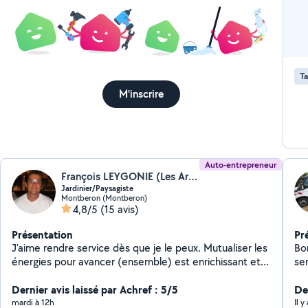
Ta
M'inscrire
Auto-entrepreneur
François LEYGONIE (Les Arpents Verts)
Jardinier/Paysagiste
Montberon (Montberon)
4,8/5
(15 avis)
Présentation
Pr
J'aime rendre service dès que je le peux. Mutualiser les
Bo
énergies pour avancer (ensemble) est enrichissant et
se
valorisant.Je mets donc à votre disposition mes
po
compétences et ma disponibilité pour un
Dernier avis laissé par Achref : 5/5
co
Der
accompagnement dans la gestion de votre extérieur.
mardi à 12h
Il 