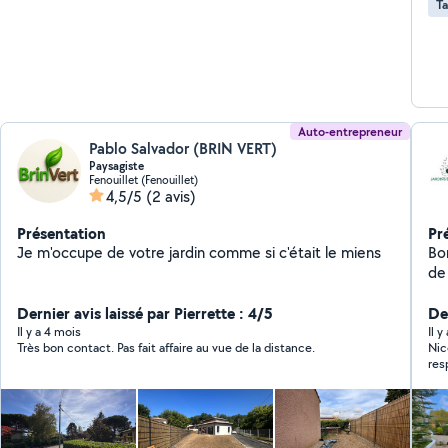
Ta
Auto-entrepreneur
Pablo Salvador (BRIN VERT)
Paysagiste
Fenouillet (Fenouillet)
4,5/5
(2 avis)
Présentation
Pr
Je m'occupe de votre jardin comme si c'était le miens
Bonjour, Je vous p
de
le re
Dernier avis laissé par Pierrette : 4/5
pe
Der
Él
Il y a 4 mois
Il y
Très bon contact. Pas fait affaire au vue de la distance.
Nico
des
res
Ra
soi
Ar
tra