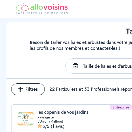
Ta
Besoin de tailler vos haies et arbustes dans votre j
les profils de nos membres et contactez-les !
Filtres
22 Particuliers et 33 Professionnels répo
Entreprise
les copanis de vos jardins
Paysagiste
L'Union (Malbou)
5/5
(1 avis)