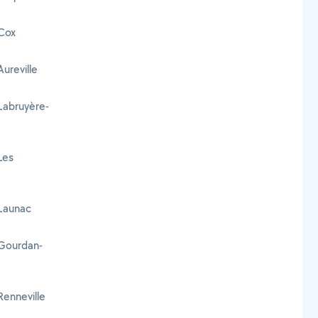
 Cox
Aureville
 Labruyère-
Les
 Launac
 Gourdan-
Renneville