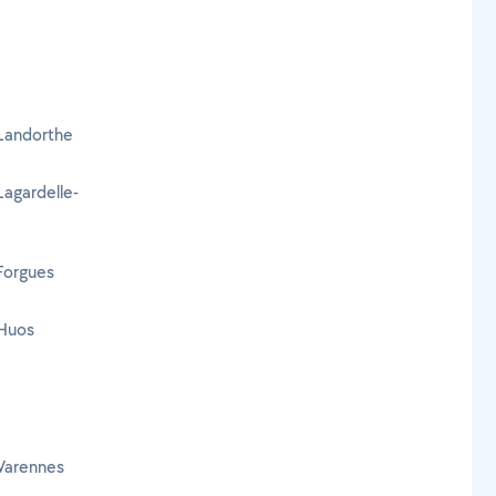
 Landorthe
Lagardelle-
 Forgues
 Huos
 Varennes