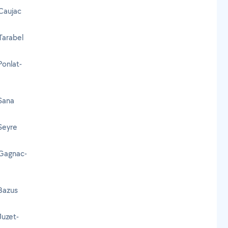
 Caujac
 Tarabel
Ponlat-
 Sana
 Seyre
 Gagnac-
 Bazus
Juzet-