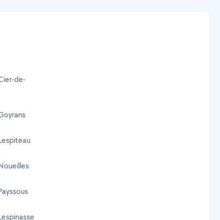
Cier-de-
 Goyrans
 Lespiteau
 Noueilles
 Payssous
 Lespinasse