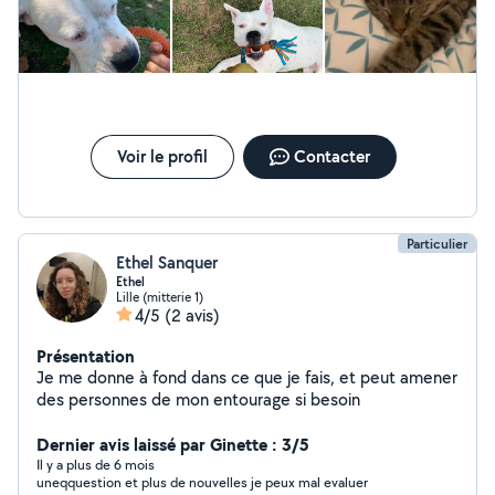
quotidien. C'est avec plaisir que je m'occuperais de
votre loulou !
Voir le profil
Contacter
Particulier
Ethel Sanquer
Ethel
Lille (mitterie 1)
4/5
(2 avis)
Présentation
Je me donne à fond dans ce que je fais, et peut amener
des personnes de mon entourage si besoin
Dernier avis laissé par Ginette : 3/5
Il y a plus de 6 mois
uneqquestion et plus de nouvelles je peux mal evaluer