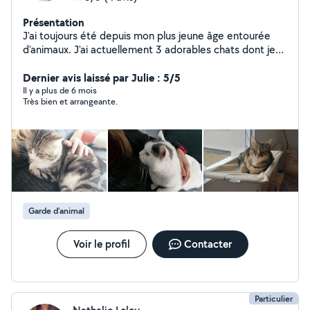
Présentation
J'ai toujours été depuis mon plus jeune âge entourée
d'animaux. J'ai actuellement 3 adorables chats dont je
fais leur protection et leur sécurité ma priorité, Je
saurais câliner et prendre soin de vos animaux, leur
Dernier avis laissé par Julie : 5/5
donner tous les soins et l'attention qu'ils méritent
Il y a plus de 6 mois
Très bien et arrangeante.
Garde d’animal
Voir le profil
Contacter
Particulier