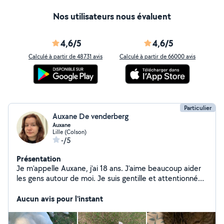
Nos utilisateurs nous évaluent
4,6/5
4,6/5
Calculé à partir de 48731 avis
Calculé à partir de 66000 avis
Particulier
Auxane De venderberg
Auxane
Lille (Colson)
-/5
Présentation
Je m'appelle Auxane, j'ai 18 ans. J'aime beaucoup aider
les gens autour de moi. Je suis gentille et attentionnée,
et surtout volontaire. Je suis une amoureuse des
animaux !! Je suis actuellement en formation à SUPVETO
Aucun avis pour l'instant
tourcoing, pour devenir Assistante Spécialisée
Vétérinaire. Les animaux sont ma passion et mon