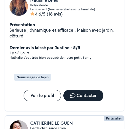
Nathalie Leleu
Polyvalente
Lambersart (braille-verghelles-cite familiale)
4,6/5
(16 avis)
Présentation
Serieuse , dynamique et efficace . Maison avec jardin,
clôturé
Dernier avis laissé par Justine : 5/5
Il y a 21 jours
Nathalie s'est très bien occupé de notre petit Samy
Nourrissage de lapin
Voir le profil
Contacter
Particulier
CATHERINE LE GUEN
Garde chat, garde chien