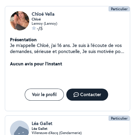
Particulier
Chloé Vella
Chloé
Lannoy (Lannoy)
-/5
Présentation
Je m'appelle Chloé, j'ai 16 ans. Je suis à l'écoute de vos
demandes, sérieuse et ponctuelle, Je suis motivée pour
aider les personnes qui auraient besoin. Je suis capable
de garder vos enfants et de leur faire à manger si
Aucun avis pour l'instant
nécessaire.
Voir le profil
Contacter
Particulier
Léa Gallet
Léa Gallet
Villeneuve-d'Ascq (Gendarmerie)