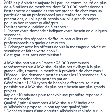
2013 et plébiscitée aujourd’hui par une communauté de plus
de 4,5 millions de membres, dont 300 000 professionnels.
Postez votre demande et trouvez proche de chez vous un
particulier ou un professionnel pour réaliser toutes vos
prestations, du plus petit besoin aux plus grands projets,
pour un bon rapport qualité/prix.
Facilitez votre quotidien en 3 étapes :
1. Postez votre demande : indiquez votre besoin en quelques
secondes.
2. Recevez des réponses d’offreurs particuliers et
professionnels en quelques minutes.
3. Echangez avec les offreurs depuis la messagerie privée et
sécurisée et faites votre choix !
C’est gratuit et sans commission !
AlloVoisins partout en France : 35 000 communes
représentées sur AlloVoisins, du plus petit village à la plus
grande ville, trouvez un membre à proximité de chez vous !
Efficace : Une demande postée toutes les 10 secondes, 3.6
millions de demandes postées par an
Généraliste : 1 250 types de besoins différents, tout est
possible sur AlloVoisins, du plus petit besoin aux plus grands
projets.
Rapide : 10 minutes pour recevoir une première réponse à
votre demande
Qualité / prix : 4 membres AlloVoisins sur 5* indiquent
qu’AlloVoisins propose un bon rapport qualité/prix
* Données issues d’une enquête AlloVoisins réalisée sur un