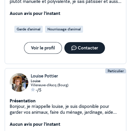
plutôt manuelle et polyvalente, je sais pâtissier et aussi
bien m'occuper de vos enfants ou de vos animaux. si
besoin contactez moi !
Aucun avis pour l'instant
Garde d’animal
Nourrissage d'animal
Voir le profil
Contacter
Particulier
Louise Pottier
Louise
Villeneuve-d'Ascq (Bourg)
-/5
Présentation
Bonjour, je m'appelle louise, je suis disponible pour
garder vos animaux, faire du ménage, jardinage, aide
pour les courses ect. N'hésitez pas à me contacter !
Aucun avis pour l'instant