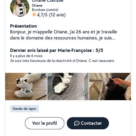
Oriane Clarisse
Oriane
Bondues (centre)
4,7/5
(12 avis)
Présentation
Bonjour, je m'appelle Oriane, j'ai 26 ans et je travaille
dans le domaine des ressources humaines, je suis
souvent en TT. Depuis plus d'un an, je suis pet sitter car
j'adore les animaux et ça serait avec plaisir de
Dernier avis laissé par Marie-Françoise : 5/5
m'occuper de votre animal durant votre absence.
Il y a plus de 6 mois
Je suis très heureuse de la réactivité d Oriane. C est rassurant.
N'hésitez pas à me contacter si besoin. Bonne journée!!
Garde de lapin
Voir le profil
Contacter