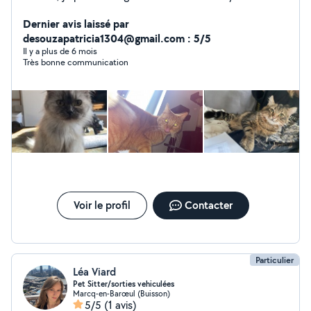
la coloc . Formation éducatrice canin acquise. Je me
ferai un plaisir de venir m'occuper ou de garder votre
Dernier avis laissé par
animal à votre domicile. Ayant également de nombreux
desouzapatricia1304@gmail.com : 5/5
neveux et nièces, je suis également disponible pour du
Il y a plus de 6 mois
Très bonne communication
baby-sitting.
Voir le profil
Contacter
Particulier
Léa Viard
Pet Sitter/sorties vehiculées
Marcq-en-Barœul (Buisson)
5/5
(1 avis)