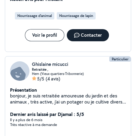
adopté mon chien âgé de 9 ans à l'époque et j'envisage
de devenir famille d'accueil. Cette expérience pourrait
Nourrissage d'animal
Nourrissage de lapin
donc enrichir mes compétences en ce sens :) Je vous
propose donc des balades avec votre chien, des visites
en votre absence pour vos animaux mais également des
Voir le profil
Contacter
gardes pour vos lapins, hamsters, souris...
Particulier
Ghislaine micucci
Retraitée ,
Hem (Vieux quartiers-Tribonnerie)
5/5
(4 avis)
Présentation
bonjour, je suis retraitée amoureuse du jardin et des
animaux , très active, j'ai un potager ou je cultive divers
legumes , et adore les fleurs. mon fils et ma belle fille
viennent d'en adopter un, il a 5 mois , ce sont des chats
Dernier avis laissé par Djamal : 5/5
adorable
Il y a plus de 6 mois
Très réactive à ma demande