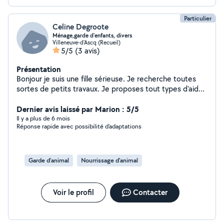
Particulier
Celine Degroote
Ménage,garde d'enfants, divers
Villeneuve-d'Ascq (Recueil)
5/5
(3 avis)
Présentation
Bonjour je suis une fille sérieuse. Je recherche toutes
sortes de petits travaux. Je proposes tout types d'aide
( rangement/ debarrassage/ garde d'enfant/ courses/
ménage) 10 euros/heure Hésitez pas.
Dernier avis laissé par Marion : 5/5
Il y a plus de 6 mois
Réponse rapide avec possibilité d’adaptations
Garde d’animal
Nourrissage d'animal
Voir le profil
Contacter