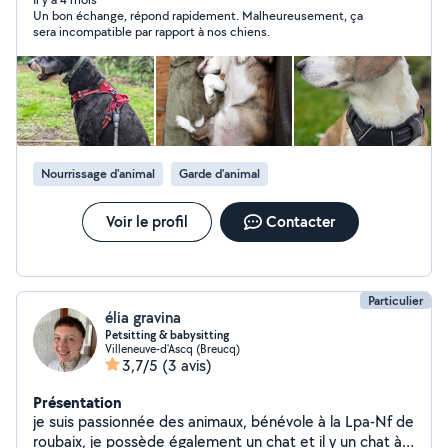
je garde toute l'attention, les soins et l'affection qu'il
Un bon échange, répond rapidement. Malheureusement, ça
mérite. Que ce soit pour une courte sortie ou un séjour
sera incompatible par rapport à nos chiens.
prolongé, je propose des services de garde d'animaux
personnalisés, en m'adaptant aux besoins spécifiques
de chaque animal. Mon objectif est de vous offrir, ainsi
qu'à votre animal, une expérience sereine et agréable
pendant votre absence.
Nourrissage d'animal
Garde d’animal
Voir le profil
Contacter
Particulier
élia gravina
Petsitting & babysitting
Villeneuve-d'Ascq (Breucq)
3,7/5
(3 avis)
Présentation
je suis passionnée des animaux, bénévole à la Lpa-Nf de
roubaix, je possède également un chat et il y un chat à