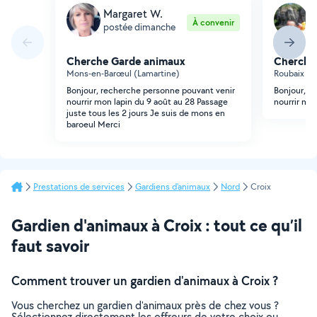
Margaret W.
K
À convenir
postée dimanche
p
Cherche Garde animaux
Cherche
Mons-en-Barœul (Lamartine)
Roubaix (P
Bonjour, recherche personne pouvant venir
Bonjour, j
nourrir mon lapin du 9 août au 28 Passage
nourrir mo
juste tous les 2 jours Je suis de mons en
baroeul Merci
Prestations de services
Gardiens d'animaux
Nord
Croix
Gardien d'animaux à Croix : tout ce qu’il
faut savoir
Comment trouver un gardien d'animaux à Croix ?
Vous cherchez un gardien d'animaux près de chez vous ?
Sélectionnez directement les offreurs de votre choix ou