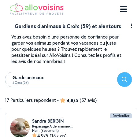
Gardiens d'animaux à Croix (59) et alentours
Vous avez besoin d'une personne de confiance pour
garder vos animaux pendant vos vacances ou juste
pour quelques heures ? Trouvez rapidement le
petsitter idéal sur AlloVoisins ! Consultez les profils et
les avis de nos membres !
Garde animaux
Reche
à Croix (59)
17 Particuliers répondent
-
4,8/5
(57 avis)
Particulier
Sandra BERGIN
Repassage,Aide animaux…
Hem (Beaumont)
4,9/5
(15 avis)