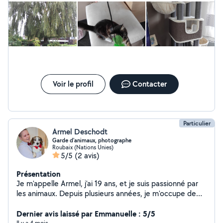
Voir le profil
Contacter
Particulier
Armel Deschodt
Garde d'animaux, photographe
Roubaix (Nations Unies)
5/5
(2 avis)
Présentation
Je m'appelle Armel, j'ai 19 ans, et je suis passionné par
les animaux. Depuis plusieurs années, je m'occupe de
compagnons à quatre pattes en tant que petsitter, et
je mets un point d'honneur à offrir à chaque animal que
Dernier avis laissé par Emmanuelle : 5/5
Il y a 4 mois