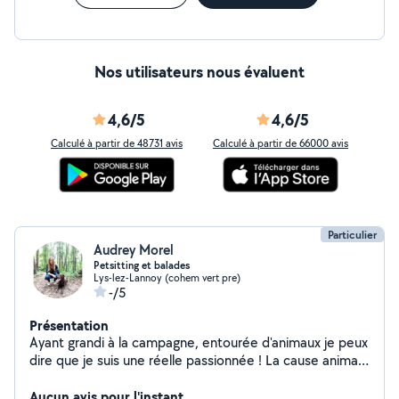
Nos utilisateurs nous évaluent
4,6/5
4,6/5
Calculé à partir de 48731 avis
Calculé à partir de 66000 avis
Particulier
Audrey Morel
Petsitting et balades
Lys-lez-Lannoy (cohem vert pre)
-/5
Présentation
Ayant grandi à la campagne, entourée d'animaux je peux
dire que je suis une réelle passionnée ! La cause animale
(au sens large) me tient particulièrement à coeur. J'ai
d'ailleurs été bénévole 4 ans à la LPA de Lille où j'ai
Aucun avis pour l'instant