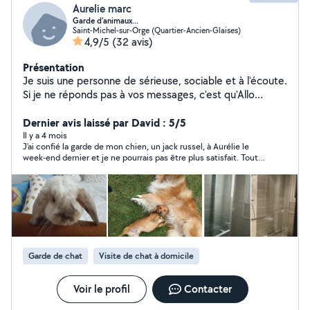
Aurelie marc
Garde d'animaux...
Saint-Michel-sur-Orge (Quartier-Ancien-Glaises)
4,9/5
(32 avis)
Présentation
Je suis une personne de sérieuse, sociable et à l'écoute.
Si je ne réponds pas à vos messages, c'est qu'Allo
Voisins bloque les utilisateurs à plus de 10 km de ma
commune.
Dernier avis laissé par David : 5/5
Il y a 4 mois
J'ai confié la garde de mon chien, un jack russel, à Aurélie le
week-end dernier et je ne pourrais pas être plus satisfait. Tout
s'est très bien passé du début à la fin. Aurélie est une personne
de confiance qui m'a envoyé des nouvelles et des photos très
régulièrement, ce qui m'a permis de partir l'esprit serein. Mon
chien a pu profiter de longues promenades et il est revenu
visiblement ravi de son séjour ! On sent qu'Aurélie aime
vraiment les animaux. Je la recommande les yeux fermés et
n'hésiterai pas à faire de nouveau appel à elle.
Garde de chat
Visite de chat à domicile
Voir le profil
Contacter