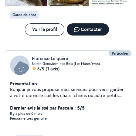
Garde de chat
Voir le profil
Contacter
Particulier
Florence Le quéré
Sainte-Geneviève-des-Bois (Les Mares Yvon)
5/5
(1 avis)
Présentation
Bonjour je vous propose mes services pour venir garder
a votre domicile soit les chats ,chiens ou autre petits
animaux de compagnie et à mon domicile des petits
animaux de compagnie dans leurs cages j adore les
Dernier avis laissé par Pascale : 5/5
animaux, ayant une grande expérience dans ce domaine
Il y a plus de 6 mois
Personne très gentille