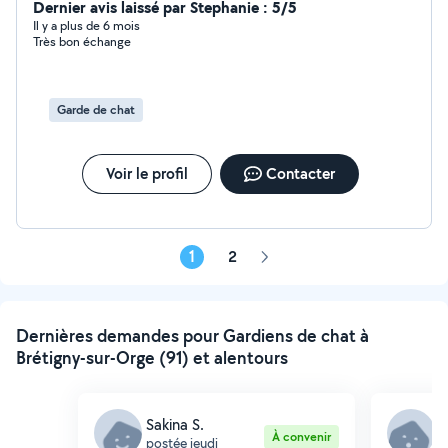
à cœur d'offrir un service de qualité en m'adaptant aux
Dernier avis laissé par Stephanie : 5/5
besoins des enfants, des élèves ou des animaux dont j'ai
Il y a plus de 6 mois
Très bon échange
la charge. Que ce soit pour une soirée, un
accompagnement scolaire régulier ou la garde de vos
compagnons à quatre pattes, vous pouvez compter sur
mon engagement et ma bienveillance. N'hésitez pas à
Garde de chat
me contacter pour plus d'informations !
Voir le profil
Contacter
1
2
Page
suivante
Dernières demandes pour Gardiens de chat à
Brétigny-sur-Orge (91) et alentours
Sakina S.
K
À convenir
postée jeudi
p