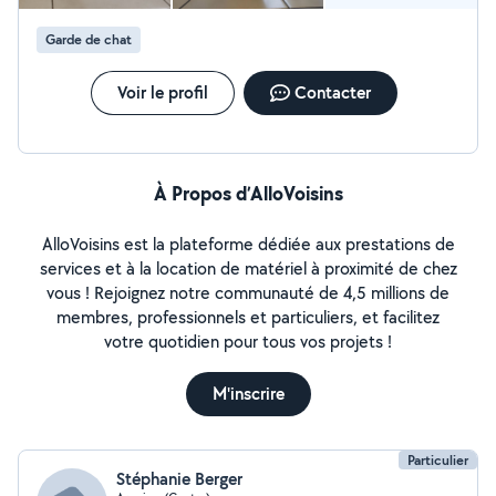
proches des animaux (3 chats et un lapin dans notre
foyer), nous pouvons également nous occuper de vos
Garde de chat
chats, chiens, lapins, nac pour les promener, venir les
nourrir, passer du temps avec eux pendant vos
Voir le profil
Contacter
absences le WE, nous le faisons déjà avec plusieurs
familles également
À Propos d’AlloVoisins
AlloVoisins est la plateforme dédiée aux prestations de
services et à la location de matériel à proximité de chez
vous ! Rejoignez notre communauté de 4,5 millions de
membres, professionnels et particuliers, et facilitez
votre quotidien pour tous vos projets !
M'inscrire
Particulier
Stéphanie Berger