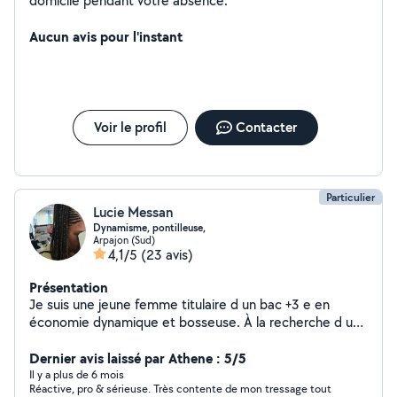
domicile pendant votre absence.
Aucun avis pour l'instant
Voir le profil
Contacter
Particulier
Lucie Messan
Dynamisme, pontilleuse,
Arpajon (Sud)
4,1/5
(23 avis)
Présentation
Je suis une jeune femme titulaire d un bac +3 e en
économie dynamique et bosseuse. À la recherche d un
petit boulot comme dans le ménage , Babysitting,
serveuse exprès ces offres ou j' ai acquis de l
Dernier avis laissé par Athene : 5/5
expérience mais je suis ouvertes à d autre proposition.
Il y a plus de 6 mois
Réactive, pro & sérieuse. Très contente de mon tressage tout
Je fais aussi de la coiffure.