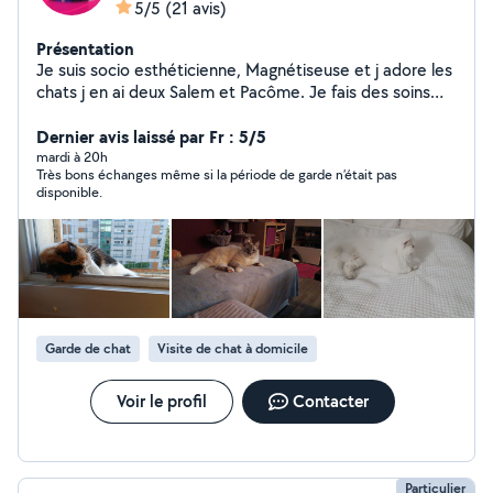
5/5
(21 avis)
Présentation
Je suis socio esthéticienne, Magnétiseuse et j adore les
chats j en ai deux Salem et Pacôme. Je fais des soins
esthétiques à domiciles (épilations, soins corps et
visages , soins des mains et pieds, je me déplace à
Dernier avis laissé par Fr : 5/5
hauteur de 10 km autour de mon domicile ou à mon
mardi à 20h
Très bons échanges même si la période de garde n’était pas
domicile même le week-end). Je garde les chats à mon
disponible.
domicile ou au domicile du chat, je suis une passionnée.
Je suis aussi femme de ménage et je me déplace dans
tout l Essonne. Si vous êtes intéressé.
Garde de chat
Visite de chat à domicile
Voir le profil
Contacter
Particulier