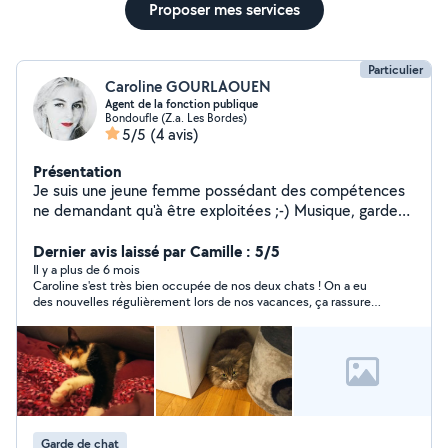
Proposer mes services
Particulier
Caroline GOURLAOUEN
Agent de la fonction publique
Bondoufle (Z.a. Les Bordes)
5/5
(4 avis)
Présentation
Je suis une jeune femme possédant des compétences
ne demandant qu'à être exploitées ;-) Musique, garde
d'animaux, aide administrative, etc. N'hésitez pas à
bénéficiez de mes services !
Dernier avis laissé par Camille : 5/5
Il y a plus de 6 mois
Caroline s'est très bien occupée de nos deux chats ! On a eu
des nouvelles régulièrement lors de nos vacances, ça rassure
beaucoup. On n'hesitera pas à faire appel à elle pour des
futures vacances !
Garde de chat