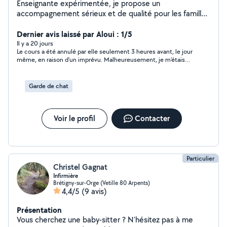
Enseignante expérimentée, je propose un
accompagnement sérieux et de qualité pour les familles
souhaitant un suivi bienveillant et structuré. Soutien
scolaire - niveau primaire (CP au CM2 et également
Dernier avis laissé par Aloui : 1/5
6ème). Aide aux devoirs. Consolidation des
Il y a 20 jours
Le cours a été annulé par elle seulement 3 heures avant, le jour
apprentissages en français et en mathématiques.
même, en raison d’un imprévu. Malheureusement, je m’étais
Méthodologie, organisation et confiance en soi.
organisée pour la recevoir.
Accompagnement adapté au rythme de chaque enfant.
Garde de chat
Voir le profil
Contacter
Particulier
Christel Gagnat
Infirmière
Brétigny-sur-Orge (Vetille 80 Arpents)
4,4/5
(9 avis)
Présentation
Vous cherchez une baby-sitter ? N'hésitez pas à me