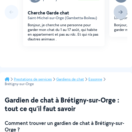
Cherche Garde chat
Cherche
Saint-Michel-sur-Orge (Gambetta-Boileau)
Longpont-
Bonjour, je cherche une personne pour
Bonjour, j
garder mon chat du 1 au 17 août, qui habite
garder mon
en appartement et pas au rdc. Et qui n'a pas
d'autres animaux .
Prestations de services
Gardiens de chat
Essonne
Brétigny-sur-Orge
Gardien de chat à Brétigny-sur-Orge :
tout ce qu’il faut savoir
Comment trouver un gardien de chat à Brétigny-sur-
Orge ?