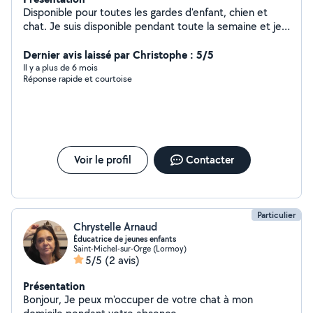
Disponible pour toutes les gardes d'enfant, chien et
chat. Je suis disponible pendant toute la semaine et je
suis aussi disponible la nuit. 07 44 quatre-vingt trois,
quatre-vingt, 14 Quatre-vingt, 14
Dernier avis laissé par Christophe : 5/5
Il y a plus de 6 mois
Réponse rapide et courtoise
Voir le profil
Contacter
Particulier
Chrystelle Arnaud
Éducatrice de jeunes enfants
Saint-Michel-sur-Orge (Lormoy)
5/5
(2 avis)
Présentation
Bonjour, Je peux m'occuper de votre chat à mon