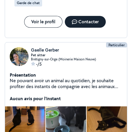
Garde de chat
Voir le profil
Contacter
Particulier
Gaelle Gerber
Pet sitter
Brétigny-sur-Orge (Moinerie Maison Neuve)
-/5
Présentation
Ne pouvant avoir un animal au quotidien, je souhaite
profiter des instants de compagnie avec les animaux
(chats/chiens) tout en leur apportant amour jeux...
pendant l'absence des maîtres. Je suis disponible
Aucun avis pour l'instant
pendant les petites vacances scolaires, weekend et soir
en semaine selon les périodes.