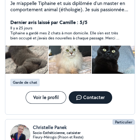
Je m'appelle Tiphaine et suis diplômée d'un master en
comportement animal (éthologie). Je suis passionnée
par les animaux et ai réalisé plusieurs stages en parc
zoologique. J'aimerai plus tard travailler pour le bien-être
Dernier avis laissé par Camille : 5/5
animal. Je fais du pet sitting depuis maintenant
Il y a 25 jours
Tiphaine a gardé mes 2 chats à mon domicile. Elle s’en est très
quelques années. N'ayant pas encore les moyens pour
bien occupé et j’avais des nouvelles à chaque passage. Merci à
pouvoir adopter, je me fais un plaisir de garder vos
elle, je recommande totalement 😊
compagnons. À l'heure actuelle, j'ai eu la chance de
pouvoir m'occuper de chiens, chats et lapins :) N'hésitez
pas à m'envoyer un message pour toute information
complémentaire !
Garde de chat
Voir le profil
Contacter
Particulier
Christelle Panek
Socio-Esthéticienne, catsister
Fleury-Mérogis (Prison et Reste)