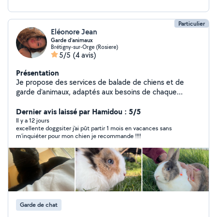
Particulier
Eléonore Jean
Garde d’animaux
Brétigny-sur-Orge (Rosiere)
5/5
(4 avis)
Présentation
Je propose des services de balade de chiens et de
garde d'animaux, adaptés aux besoins de chaque
animal. J'assure leur bien-être, leur sécurité et leur
confort en l'absence de leurs propriétaires, avec
Dernier avis laissé par Hamidou : 5/5
sérieux, douceur et attention.
Il y a 12 jours
excellente doggsiter j'ai pût partir 1 mois en vacances sans
m'inquiéter pour mon chien je recommande !!!!
Garde de chat