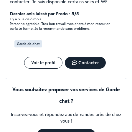
contacter. Je suis disponible certains soirs et WE
Infirmière auprès d'enfants je serais prendre soin des
vôtres Également je garde régulièrement des chats au
Dernier avis laissé par Fredo : 5/5
domicile des personnes ou du bien. Dynamique,
Il y a plus de 6 mois
Personne agréable. Très bon travail mes chats à mon retour en
souriante, je reste à votre disposition
parfaite forme. Je la recommande sans problème.
Garde de chat
Voir le profil
Contacter
Vous souhaitez proposer vos services de Garde
chat ?
Inscrivez-vous et répondez aux demandes près de chez
vous !