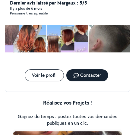
coiffure et de babysitting pour ceux que ça intéresse.
Dernier avis laissé par Margaux : 5/5
Ceux qui sont intéressés, je peux également effectuer
Il y a plus de 6 mois
Personne très agréable
des heures de ménages et repassages. Si vous avez
besoin de plus de renseignements n'hésitez pas
Voir le profil
Contacter
Réalisez vos Projets !
Gagnez du temps : postez toutes vos demandes
publiques en un clic.