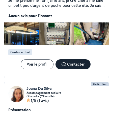
Je me prénomme Tom j'ai 18 ans, je chercher à me faire
un petit peu d'argent de poche pour cette été. Je suis
manuel, je suis actuellement électricien, je suis ouvert à
toute demande d'aide. Je réside sur Sainte Geneviève
Aucun avis pour l'instant
des Bois, je peux me déplacer en voiture dans tout
l'Essonne.
Garde de chat
Voir le profil
Contacter
Particulier
Joana Da Silva
Accompagnement scolaire
Ollainville (Ollainville)
1/5
(1 avis)
Présentation