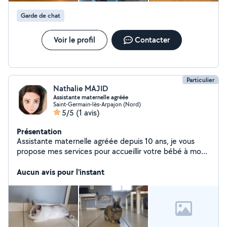
Garde de chat
Voir le profil
Contacter
Particulier
Nathalie MAJID
Assistante maternelle agréée
Saint-Germain-lès-Arpajon (Nord)
5/5
(1 avis)
Présentation
Assistante maternelle agréée depuis 10 ans, je vous
propose mes services pour accueillir votre bébé à mon
domicile pendant vos heures d'absence. Nous
travaillons en couple avec mon mari, également
Aucun avis pour l'instant
assistant maternel, depuis 5 ans. Notre fille de 17 ans
peut également vous proposer ses services pour du
baby sitting. Elle sait s'occuper de jeunes enfants, elle
fait ses études dans ce domaine et travaille déjà pour
plusieurs familles. Nous sommes également très