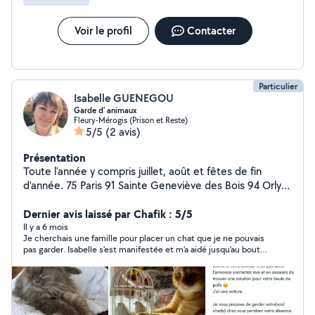
Voir le profil
Contacter
Particulier
Isabelle GUENEGOU
Garde d' animaux
Fleury-Mérogis (Prison et Reste)
5/5
(2 avis)
Présentation
Toute l'année y compris juillet, août et fêtes de fin
d'année. 75 Paris 91 Sainte Geneviève des Bois 94 Orly
Même si votre secteur n'est pas dans l'annonce
contactez moi et on essaiera de trouver une solution
Dernier avis laissé par Chafik : 5/5
pour votre boule de poils J'ai une voiture. Je vous
Il y a 6 mois
Je cherchais une famille pour placer un chat que je ne pouvais
propose de garder votre(vos) chat(s) et chiens pendant
pas garder. Isabelle s'est manifestée et m'a aidé jusqu'au bout
votre absence. J'ai eu plusieurs chats dont Rusty (19
pour lui trouver un endroit sûr. Elle a conforté ma compagne
ans). Actuellement Socrate nous comble de câlins. Je
lorsque nous avons placé le chat dans un refuge, a posté sur
me ferai un plaisir de câliner votre compagnon comme il
ses réseaux sociaux et a passé des appels pour nous. Une
véritable amoureuse des animaux. Je vous remercie pour votre
se doit et de gérer son quotidien. Possibilité de donner
a.
des traitements si besoin. A bientôt. Isabelle