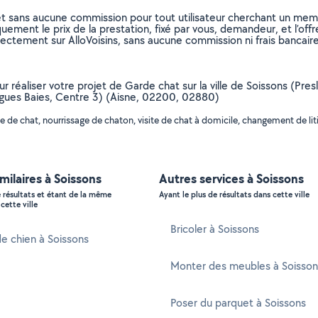
et sans aucune commission pour tout utilisateur cherchant un membre
uement le prix de la prestation, fixé par vous, demandeur, et l’offr
rectement sur AlloVoisins, sans aucune commission ni frais bancaire
ur réaliser votre projet de Garde chat sur la ville de Soissons (Pre
ngues Baies, Centre 3) (Aisne, 02200, 02880)
de chat, nourrissage de chaton, visite de chat à domicile, changement de litiè
imilaires à Soissons
Autres services à Soissons
e résultats et étant de la même
Ayant le plus de résultats dans cette ville
cette ville
Bricoler à Soissons
e chien à Soissons
Monter des meubles à Soisson
Poser du parquet à Soissons