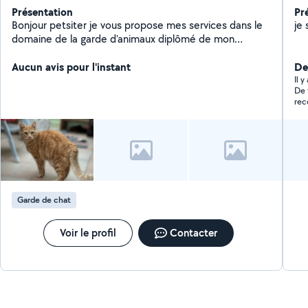
Présentation
Pr
Bonjour petsiter je vous propose mes services dans le
je 
domaine de la garde d'animaux diplômé de mon
acaced Secteur soissons et alentours
Aucun avis pour l'instant
Der
Il 
De 
rec
Garde de chat
Voir le profil
Contacter