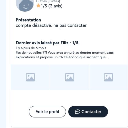
Cuffies (Cuffies)
1/5
(3 avis)
Présentation
compte désactivé. ne pas contacter
Dernier avis laissé par Filiz : 1/5
Il y a plus de 6 mois
Pas de nouvelles ??! Vous avez annulé au dernier moment sans
explications et proposé un rdv téléphonique sachant que
c’était urgent pour cette semaine, c’est pour une garde
d’enfant vous pensiez le garder par téléphone également ?
Désolé j’ai besoin d’une personne de confiance. Merci
Voir le profil
Contacter