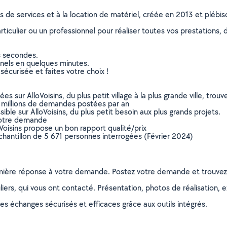
ns de services et à la location de matériel, créée en 2013 et plébi
culier ou un professionnel pour réaliser toutes vos prestations, d
s secondes.
nnels en quelques minutes.
sécurisée et faites votre choix !
sur AlloVoisins, du plus petit village à la plus grande ville, tro
 millions de demandes postées par an
ible sur AlloVoisins, du plus petit besoin aux plus grands projets.
votre demande
oVoisins propose un bon rapport qualité/prix
chantillon de 5 671 personnes interrogées (Février 2024)
remière réponse à votre demande. Postez votre demande et trouve
ers, qui vous ont contacté. Présentation, photos de réalisation, exp
s échanges sécurisés et efficaces grâce aux outils intégrés.