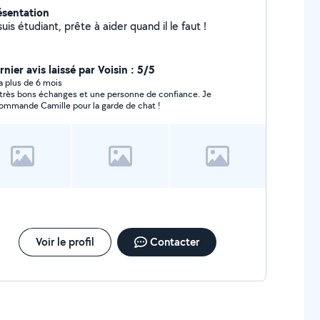
ésentation
suis étudiant, prête à aider quand il le faut !
nier avis laissé par Voisin : 5/5
y a plus de 6 mois
très bons échanges et une personne de confiance. Je
ommande Camille pour la garde de chat !
Voir le profil
Contacter