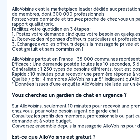
AlloVoisins c’est la marketplace leader dédiée aux prestatio
de membres, dont 300 000 professionnels.
Postez votre demande et trouvez proche de chez vous un parti
rapport qualité/prix.
Facilitez votre quotidien en 3 étapes :
1. Postez votre demande : indiquez votre besoin en quelque
2. Recevez des réponses d’offreurs particuliers et professio
3. Echangez avec les offreurs depuis la messagerie privée et 
C’est gratuit et sans commission !
AlloVoisins partout en France : 35 000 communes représentées 
Efficace : Une demande postée toutes les 10 secondes, 3.6
Généraliste : 1 250 types de besoins différents, tout est poss
Rapide : 10 minutes pour recevoir une première réponse à 
Qualité / prix : 4 membres AlloVoisins sur 5* indiquent qu’All
* Données issues d’une enquête AlloVoisins réalisée sur un é
Vous cherchez un gardien de chat en urgence ?
Sur AlloVoisins, seulement 10 minutes pour recevoir une p
chez vous, pour votre besoin urgent de garde chat
Consultez les profils des membres, professionnels ou particuli
demande et à votre budget.
Conversez ensemble depuis la messagerie AlloVoisins pour de
Est-ce que AlloVoisins est gratuit ?