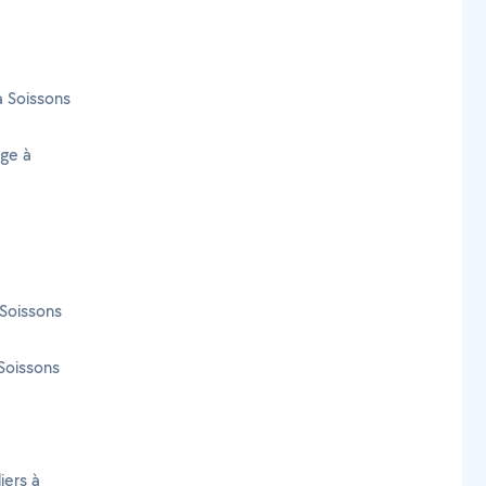
à Soissons
age à
Soissons
Soissons
iers à