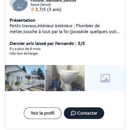
Plombier, menuiserie, peinture
Sancé (Sancé)
3,7/5
(3 avis)
Présentation
Petits travaux,intérieur extérieur ; Plombier de
métier,touche à tout par la foi (possède quelques outils
personnels : carrelage, jardinage ...) Prendre dispositions
nécessaires auparavan
Dernier avis laissé par Fernando : 5/5
Il y a plus de 6 mois
très bon échange
Voir le profil
Contacter