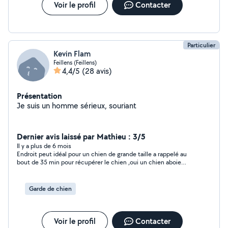
Voir le profil
Contacter
Particulier
Kevin Flam
Feillens (Feillens)
4,4/5
(28 avis)
Présentation
Je suis un homme sérieux, souriant
Dernier avis laissé par Mathieu : 3/5
Il y a plus de 6 mois
Endroit peut idéal pour un chien de grande taille a rappelé au
bout de 35 min pour récupérer le chien ,oui un chien aboie
quand il est attaché surtout quand il ne connais pas...du coup
vacances annuler
Garde de chien
Voir le profil
Contacter