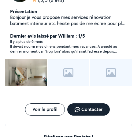
1,5/5
(2 avis)
Présentation
Bonjour je vous propose mes services rénovation
bâtiment intérieur etc hésite pas de me écrire pour plus
d'info devis gratuit
Dernier avis laissé par William : 1/5
Il y a plus de 6 mois
Il devait nourrir mes chiens pendant mes vacances. A annulé au
dernier moment car "trop loin" alors qu'il avait l'adresse depuis
plus d'une semaine et le nom du village sur allo voisin.
Voir le profil
Contacter
Réalisez vos Projets !