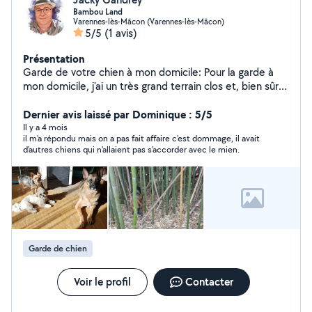
Bambou Land
Varennes-lès-Mâcon (Varennes-lès-Mâcon)
5/5
(1 avis)
Présentation
Garde de votre chien à mon domicile: Pour la garde à
mon domicile, j'ai un très grand terrain clos et, bien sûr,
la maison où toutes les pièces sont accessibles aux
loulous... Votre chien dormira à l'intérieur de la maison,
Dernier avis laissé par Dominique : 5/5
été comme hiver ! Un terrain de 1000 m² avec une
Il y a 4 mois
il m'a répondu mais on a pas fait affaire c'est dommage, il avait
petite forêt de bambous à explorer !
d'autres chiens qui n'allaient pas s'accorder avec le mien.
Garde de chien
Voir le profil
Contacter