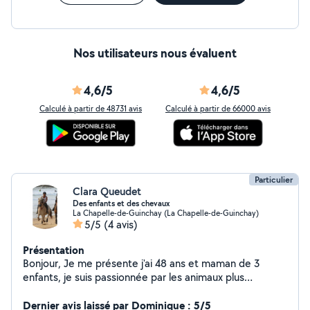
Nos utilisateurs nous évaluent
4,6/5
4,6/5
Calculé à partir de 48731 avis
Calculé à partir de 66000 avis
Particulier
Clara Queudet
Des enfants et des chevaux
La Chapelle-de-Guinchay (La Chapelle-de-Guinchay)
5/5
(4 avis)
Présentation
Bonjour, Je me présente j'ai 48 ans et maman de 3
enfants, je suis passionnée par les animaux plus
particulièrement par les équidés. Je suis cavalière et
propriétaire de 2 shetlands. C'est pourquoi je propose
Dernier avis laissé par Dominique : 5/5