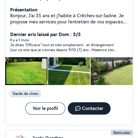
Présentation
Bonjour, J'ai 35 ans et j'habite à Crêches-sur-Saône. Je
propose mes services pour l'entretien de vos espaces
verts : tonte de pelouse, taille de haies, désherbage,
ramassage des déchets verts et petits travaux de
Dernier avis laissé par Dom : 5/5
jardinage. Sérieux, ponctuel et motivé, je suis disponible
Il y a 1 mois
Je dirais "Efficace" tout et très simplement.. et 'étrangement'
les week-ends. N'hésitez pas à me contacter pour plus
(sur ce site que je connais depuis 9/10 (?) ans , Maxence s'est
d'informations ou pour un devis. Cordialement.
présente "à l'heure" convenue pour le taff (rarissime ici pour
beaucoup) et à travaillé même sous une chaleur de dingue..
Pour résumer, je ne peux Que Recommander. Merci Maxence.
Garde de chien
Voir le profil
Contacter
Particulier
Jacky Gandrey