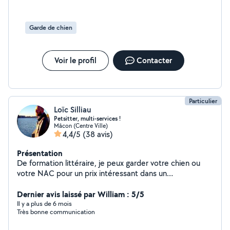
Garde de chien
Voir le profil
Contacter
Particulier
Loïc Silliau
Petsitter, multi-services !
Mâcon (Centre Ville)
4,4/5
(38 avis)
Présentation
De formation littéraire, je peux garder votre chien ou
votre NAC pour un prix intéressant dans un
appartement de charme tout confort et climatisé, aider
aux devoirs au niveau primaire et collège, faire du baby-
Dernier avis laissé par William : 5/5
sitting, vous coacher pour différents objectifs dont arrêt
Il y a plus de 6 mois
Très bonne communication
du tabac, prendre des photos lors de soirées ou
anniversaires, livrer des courses, donner des cours