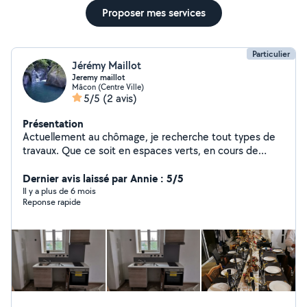
Proposer mes services
Particulier
Jérémy Maillot
Jeremy maillot
Mâcon (Centre Ville)
5/5
(2 avis)
Présentation
Actuellement au chômage, je recherche tout types de
travaux. Que ce soit en espaces verts, en cours de
soutien ou en dog sitting, je reste a votre entière
disposition.
Dernier avis laissé par Annie : 5/5
Il y a plus de 6 mois
Reponse rapide