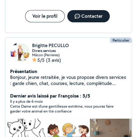
Voir le profil
Contacter
Particulier
Brigitte PECULLO
Divers services
Mâcon (Perrieres)
5/5
(3 avis)
Présentation
Bonjour, jeune retraitée, je vous propose divers services
: garde chien, chat, courses, lecture, complétude
documents administratifs, soutien scolaire primaire mais
aussi conseils de DECO pour réaménager votre intérieur
Dernier avis laissé par Françoise : 5/5
et trouver des astuces de "petit prix"
Il y a plus de 6 mois
Cette Dame est d’une gentillesse extrême, vous pouvez faire
garder votre animal en tte confiance