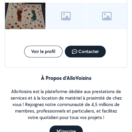
temps.
manuelles.Tout c'est toujours bien passer, pendant les
gardes d'enfants que j'ai pu faire, que ce soit de mon
côté, des parents et surtout de l'enfant. N'hésitez pas si
vous avez la moindre questions.
Voir le profil
Contacter
À Propos d’AlloVoisins
AlloVoisins est la plateforme dédiée aux prestations de
services et à la location de matériel à proximité de chez
vous ! Rejoignez notre communauté de 4,5 millions de
membres, professionnels et particuliers, et facilitez
votre quotidien pour tous vos projets !
M'inscrire