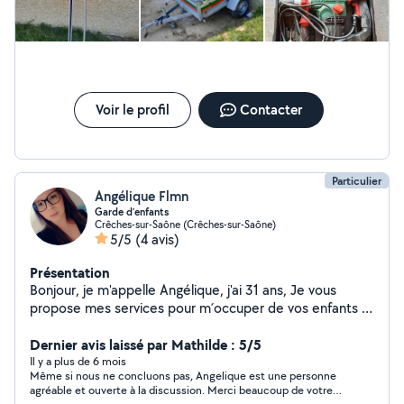
Voir le profil
Contacter
Particulier
Angélique Flmn
Garde d’enfants
Crêches-sur-Saône (Crêches-sur-Saône)
5/5
(4 avis)
Présentation
Bonjour, je m'appelle Angélique, j'ai 31 ans, Je vous
propose mes services pour m´occuper de vos enfants à
mon domicile où directement chez vous. (Les week-
ends où soir de semaines) Cela fais 15 ans que je fais du
Dernier avis laissé par Mathilde : 5/5
baby-sitting, d'âge différents. Je suis une personne
Il y a plus de 6 mois
Même si nous ne concluons pas, Angelique est une personne
plutôt calme, et à l'écoute, mon point fort là patience.
agréable et ouverte à la discussion. Merci beaucoup de votre
J'adore faire des sorties extérieur ainsi que des activités