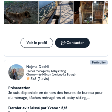
d'alphabétisation et plein d'autres choses encore... Je
loue pour une soirée ou quelques jours : gaufrier-
croque-monsieur 2 en 1, service à fondue, webcam,
drone etc... N'hésitez pas à me contacter ! À bientôt !
Voir le profil
Contacter
Particulier
Nejma Dekhli
Taches ménagères, babysitting
Charnay-lès-Mâcon (Levigny-Le Bourg)
5/5
(1 avis)
Présentation
Je suis disponible en dehors des heures de bureau pour
du ménage, tâches ménagères et baby-sitting,
gardiennage de maison, garde d'animaux
Dernier avis laissé par Yvane : 5/5