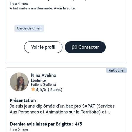
mes services essentiellement dans la garde d'animaux
Il y a 4 mois
A fait suite a ma demande. Avoir la suite.
quels qu'ils soient. Au plaisir de vous lire.
Garde de chien
Voir le profil
Contacter
Particulier
Nina Avelino
Étudiante
Feillens (Feillens)
4,5/5
(2 avis)
Présentation
Je suis jeune diplômée d'un bac pro SAPAT (Services
Aux Personnes et Animations sur le Territoire) et
étudiante aide soignante. Je cherche des petits jobs
afin de me faire un peu d'argent de poche pour mes
Dernier avis laissé par Brigitte : 4/5
études et je suis prête à prendre de mon temps pour
Il y a 6 mois