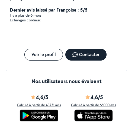
(nourrissage ,brossage, balade) ou encore faire de
l'entretien extérieur (tonte) Je suis sérieuse disponible
Dernier avis laissé par Françoise : 5/5
pendant les vacances scolaires et les week-ends
Il y a plus de 6 mois
Échanges cordiaux
Voir le profil
Contacter
Nos utilisateurs nous évaluent
4,6/5
4,6/5
Calculé à partir de 48731 avis
Calculé à partir de 66000 avis