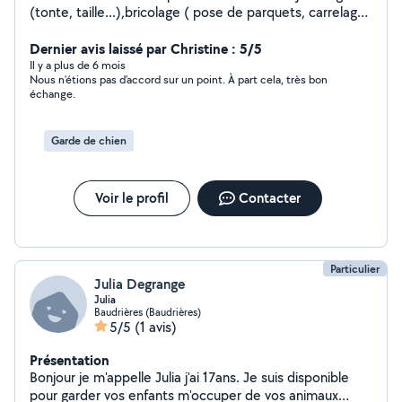
(tonte, taille...),bricolage ( pose de parquets, carrelage,
faience, peinture ) et de services à la personne(
demenagement, ménage, courses,...) je suis très
Dernier avis laissé par Christine : 5/5
sérieuse et très soignée n hésitez pas à me proposer
Il y a plus de 6 mois
Nous n’étions pas d’accord sur un point. À part cela, très bon
vos petits travaux ...je serai ravie de vous aider
échange.
Garde de chien
Voir le profil
Contacter
Particulier
Julia Degrange
Julia
Baudrières (Baudrières)
5/5
(1 avis)
Présentation
Bonjour je m'appelle Julia j'ai 17ans. Je suis disponible
pour garder vos enfants m'occuper de vos animaux