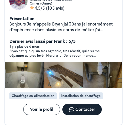
Ormes (Ormes)
4,5/5
(105 avis)
Présentation
Bonjours Je m'appelle Bryan jai 30ans j'ai énormément
d'expérience dans plusieurs corps de métier j'ai
commencé à travailler à 15ans depuis mon jeune âge je
touche à tout j'ai maintenant réalisé mon projet je suis
Dernier avis laissé par Frank : 5/5
actuellement Artisan tout corps d'état !!! Homme
Il y a plus de 6 mois
Bryan est quelqu'un très agréable, très réactif, qui a su me
toutes mains Au plaisir de vous rendre service !
dépanner au pied levé . Merci a lui. Je le recommande
vivement.
Chauffage ou climatisation
Installation de chauffage
Voir le profil
Contacter