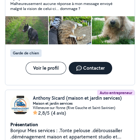
Malheureusement aucune réponse à mon message envoyé
vétérinaire et bénévole pour plusieurs associations de
malgré la vision de celui-ci… dommage ?
protection animale depuis 11 ans), vous pouvez me
contacter pour des gardes, ponctuelles ou régulières ou
même pour des balades. J'ai pour habitude de donner
régulièrement des nouvelles (petits messages, photos),
je prends soin de vos animaux comme si c'était les
miens. Je suis également disponible pour des livraisons
de courses ou pour emmener votre animal chez le
Garde de chien
vétérinaire dans le même périmètre si besoin !
Voir le profil
Contacter
Auto-entrepreneur
Anthony Sicard (maison et jardin services)
Maison et jardin services
Villeneuve-sur-Yonne (Rive Gauche et Saint-Savinien)
2,8/5
(4 avis)
Présentation
Bonjour Mes services : .Tonte pelouse .débroussailler
.déménagement maison et appartement studio et