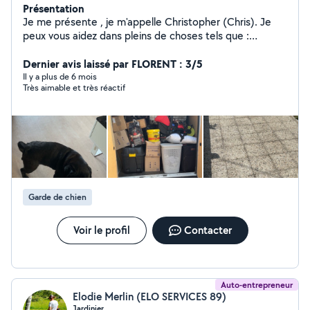
Présentation
Je me présente , je m'appelle Christopher (Chris). Je
peux vous aidez dans pleins de choses tels que :
Manutention, locations diverses, évacuation de tout
type, aide de transport (pour vos courses ou tout
Dernier avis laissé par FLORENT : 3/5
autres raisons), ménage/aide au ménage.. Je suis réactif
Il y a plus de 6 mois
Très aimable et très réactif
, à l'écoute de vos besoins, respectueux, bienveillant et
surtout polyvalent ! En l'attente de vous rendre service ,
pour tout autres demandes ou questions je me tiens à
votre écoute
Garde de chien
Voir le profil
Contacter
Auto-entrepreneur
Elodie Merlin (ELO SERVICES 89)
Jardinier