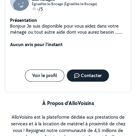
Égriselles-le-Bocage (Égriselles-le-Bocage)
-/5
Présentation
Bonjour Je suis disponible pour vous aidez dans votre
ménage ou tout autre aide dont vous aurez besoin ...
Actuellement je m'occupe de ménage de Airbnb mais
j'ai encore quelques disponibilités. A bientôt
Aucun avis pour l'instant
Voir le profil
Contacter
À Propos d’AlloVoisins
AlloVoisins est la plateforme dédiée aux prestations de
services et à la location de matériel à proximité de chez
vous ! Rejoignez notre communauté de 4,5 millions de