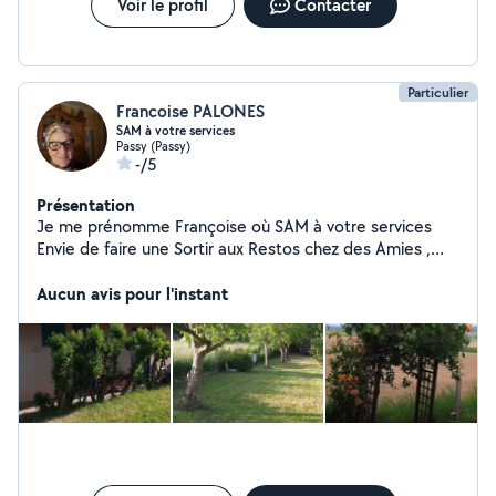
Voir le profil
Contacter
Particulier
Francoise PALONES
SAM à votre services
Passy (Passy)
-/5
Présentation
Je me prénomme Françoise où SAM à votre services
Envie de faire une Sortir aux Restos chez des Amies ,
dans la familles un Anniversaire, Dansée ne soyez plus
inquiétez pour votre permis , vos points les Amandes les
Aucun avis pour l'instant
tribunaux, et éviter la perte de votre emploie, je vous
évite tous cela , je vous emmène vous ramène, pour en
s'avoir plus j'attends vos messages aux plaisir Françoise
ou SAM De même je peux emmener des personnes
sans permis pour ce rendre aux RDV Médicaux,
Adminitratif, courses ext.... Cordialement