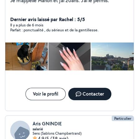
Je m'appelle Manon et j'ai 20ans. J'ai le permis.
Dernier avis laissé par Rachel : 5/5
Il y a plus de 6 mois
Parfait : ponctualité , du sérieux et de la gentillesse.
Voir le profil
Contacter
Particulier
Aris GNINDIE
salarié
Sens (Sablons Champbertrand)
4,9/5
(38 avis)