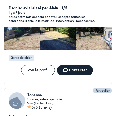
dépannage .ramassage feuille .débarras dechet .taille
de haies .élagage .peinture .menuiseries . Autres
Dernier avis laissé par Alain : 1/5
.Alentour de 30 kilomètres de Villeneuve sur yonne
Il y a 9 jours
Après s’être mis d’accord et d’avoir accepté toutes les
.devis gratuit A bientôt Anthony
conditions, il annule le matin de l’intervention , n’est pas fiable
et n’a pas de parole
Garde de chien
Voir le profil
Contacter
Particulier
Johanna
Johanna, aide au quotidien
Sens (Centre Ouest)
5/5
(5 avis)