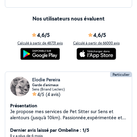
Nos utilisateurs nous évaluent
4,6/5
4,6/5
Calculé à partir de 48731 avis
Calculé à partir de 66000 avis
Particulier
Elodie Pereira
Garde d'animaux
Sens (Briand Leclerc)
4/5
(4 avis)
Présentation
Je propose mes services de Pet Sitter sur Sens et
alentours (jusqu'à 10km). Passionnée,expérimentée et
formée dans le domaine animalier (formation
d'éducateur canin et conseiller en animalerie,
Dernier avis laissé par Ombeline : 1/5
actuellement en formation d'assistante spécialisé
Il y a plus de 6 mois