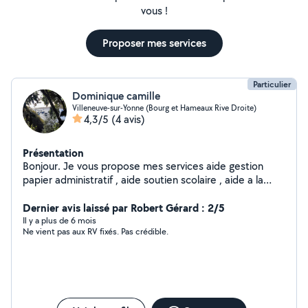
vous !
Proposer mes services
Particulier
Dominique camille
Villeneuve-sur-Yonne (Bourg et Hameaux Rive Droite)
4,3/5
(4 avis)
Présentation
Bonjour. Je vous propose mes services aide gestion
papier administratif , aide soutien scolaire , aide a la
personne ,Airbnb gestion remise au propre
Dynamique,sérieuse souriante respectueuse
Dernier avis laissé par Robert Gérard : 2/5
Il y a plus de 6 mois
Ne vient pas aux RV fixés. Pas crédible.