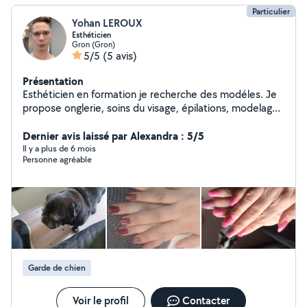
Particulier
Yohan LEROUX
Esthéticien
Gron (Gron)
5/5
(5 avis)
Présentation
Esthéticien en formation je recherche des modéles. Je
propose onglerie, soins du visage, épilations, modelage
corps, extantion de cils, plus tous type de maquillage
(Mode et beauté, Artistique, Effets spéciaux). Tarifs à
Dernier avis laissé par Alexandra : 5/5
convenir ensemble mais forcément moins chére qu'en
Il y a plus de 6 mois
Personne agréable
institut. Hesitez pas si vous avez des questions. Au
plaisir de faire affaires avec vous.
Garde de chien
Voir le profil
Contacter