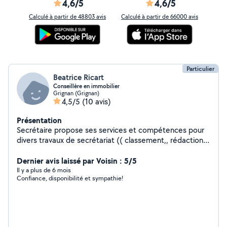
4,6/5
4,6/5
Calculé à partir de 48803 avis
Calculé à partir de 66000 avis
Particulier
Beatrice Ricart
Conseillère en immobilier
Grignan (Grignan)
4,5/5
(10 avis)
Présentation
Secrétaire propose ses services et compétences pour
divers travaux de secrétariat (( classement,, rédaction
de lettres...) montage de dossiers (retraite, banque de
France...) . D'autres services portage de courses, garde
Dernier avis laissé par Voisin : 5/5
animaux, ménage, ...N'hésitez pas
Il y a plus de 6 mois
Confiance, disponibilité et sympathie!