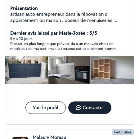
Présentation
artisan auto entrepreneur dans la rénovation d
appartement ou maison . poseur de menuiseries ,
cuisine équipée, dressing, étagères, parquet flottant ,
peinture interieure et exterieure plus de 10 ans d
Dernier avis laissé par Marie-Josée : 5/5
expérience. travail soigné et bon prix
Il y a 20 jours
Prestation plus longue que prévue, du à un mauvais choix de
matériaux de ma part, mais la terrasse est exactement comme
je la voulais . Serge est très minutieux . Un grand merci à Serge
et à son ami Mathieu qui est venu l'aider.
Voir le profil
Contacter
Particulier
Malaury Moreau