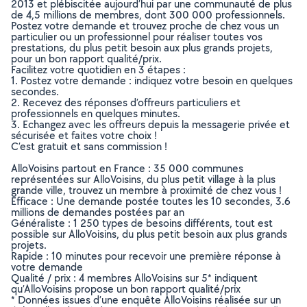
2013 et plébiscitée aujourd’hui par une communauté de plus
de 4,5 millions de membres, dont 300 000 professionnels.
Postez votre demande et trouvez proche de chez vous un
particulier ou un professionnel pour réaliser toutes vos
prestations, du plus petit besoin aux plus grands projets,
pour un bon rapport qualité/prix.
Facilitez votre quotidien en 3 étapes :
1. Postez votre demande : indiquez votre besoin en quelques
secondes.
2. Recevez des réponses d’offreurs particuliers et
professionnels en quelques minutes.
3. Echangez avec les offreurs depuis la messagerie privée et
sécurisée et faites votre choix !
C’est gratuit et sans commission !
AlloVoisins partout en France : 35 000 communes
représentées sur AlloVoisins, du plus petit village à la plus
grande ville, trouvez un membre à proximité de chez vous !
Efficace : Une demande postée toutes les 10 secondes, 3.6
millions de demandes postées par an
Généraliste : 1 250 types de besoins différents, tout est
possible sur AlloVoisins, du plus petit besoin aux plus grands
projets.
Rapide : 10 minutes pour recevoir une première réponse à
votre demande
Qualité / prix : 4 membres AlloVoisins sur 5* indiquent
qu’AlloVoisins propose un bon rapport qualité/prix
* Données issues d’une enquête AlloVoisins réalisée sur un