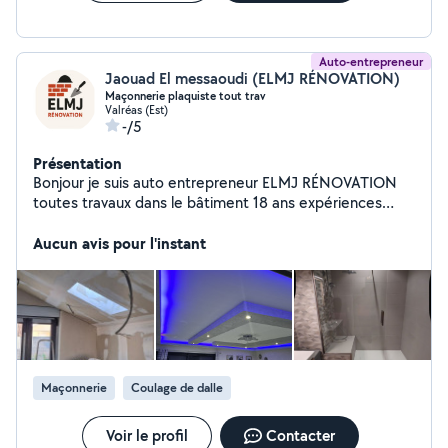
Auto-entrepreneur
Jaouad El messaoudi (ELMJ RÉNOVATION)
Maçonnerie plaquiste tout trav
Valréas (Est)
-/5
Présentation
Bonjour je suis auto entrepreneur ELMJ RÉNOVATION
toutes travaux dans le bâtiment 18 ans expériences
maçonnerie et pose de pierre ,plaquiste ,isolation
thermique Calorifugeur (plomberie, peintre)
Aucun avis pour l'instant
Maçonnerie
Coulage de dalle
Voir le profil
Contacter