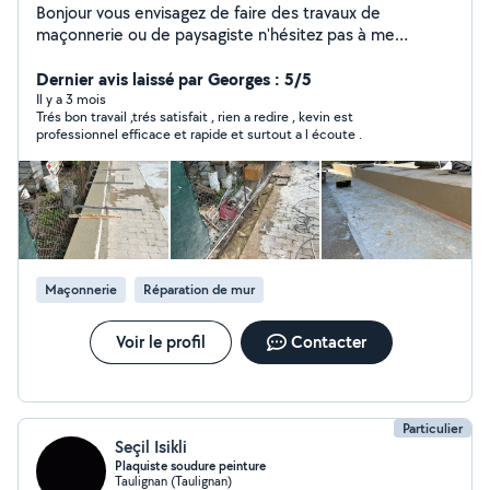
Bonjour vous envisagez de faire des travaux de
maçonnerie ou de paysagiste n'hésitez pas à me
contacter,Je suis une personne sérieuse ,ponctuel, j'ai
de l'expérience dans le domaine paysagiste (élagage,
Dernier avis laissé par Georges : 5/5
abattage, taille de haies,Irrigation ,goutte à
Il y a 3 mois
Trés bon travail ,trés satisfait , rien a redire , kevin est
goutte,arrosage automatique).création de divers
professionnel efficace et rapide et surtout a l écoute .
massifs.Maçonnerie ,(mur en aglo, dalle béton,
carrelage, murs de soutènement, mur de clôture,
clôture rigide ou autre ),n'hésitez pas à me contacter
pour un devis personnalisé en fonction de vos besoins
et de vos attentes je reste à votre disposition
cordialement Kévin
Maçonnerie
Réparation de mur
Voir le profil
Contacter
Particulier
Seçil Isikli
Plaquiste soudure peinture
Taulignan (Taulignan)