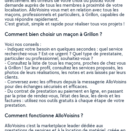
directement les offreurs de votre choix ou postez votre
demande auprès de tous les membres à proximité de votre
localisation. AlloVoisins vous met en relation avec tous les
maçons, professionnels et particuliers, à Grillon, capables de
vous répondre rapidement.
C’est gratuit, simple et rapide pour réaliser tous vos projets !
Comment bien choisir un maçon à Grillon ?
Voici nos conseils :
- Indiquez votre besoin en quelques secondes : quel service
recherchez-vous ? Est-ce urgent ? Quel type de prestataire,
particulier ou professionnel, souhaitez-vous ?
- Consultez la liste de tous les maçons, proches de chez vous
à Grillon ! Sur leur profil, consultez les services proposés, les
photos de leurs réalisations, les notes et avis laissés par leurs
clients.
- Conversez avec les offreurs depuis la messagerie AlloVoisins
pour des échanges sécurisés et efficaces.
- Du contrat de prestation au paiement en ligne, en passant
par la prise de rendez-vous, l’état des lieux, les devis et les
factures : utilisez nos outils gratuits à chaque étape de votre
prestation.
Comment fonctionne AlloVoisins ?
AlloVoisins c’est la marketplace leader dédiée aux
prestations de services et à la location de matériel, créée en