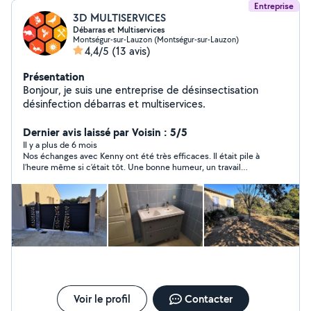
Entreprise
3D MULTISERVICES
Débarras et Multiservices
Montségur-sur-Lauzon (Montségur-sur-Lauzon)
4,4/5
(13 avis)
Présentation
Bonjour, je suis une entreprise de désinsectisation
désinfection débarras et multiservices.
Dernier avis laissé par Voisin : 5/5
Il y a plus de 6 mois
Nos échanges avec Kenny ont été très efficaces. Il était pile à
l’heure même si c’était tôt. Une bonne humeur, un travail
parfait, de l’initiative et de la disponibilité. Il s’est rendu
disponible après l’heure prévue pour nous aider à finir ! Chapeau
Kenny ! Je le recommande vraiment. Ce fut pour nous une
belle rencontre. Encore MERCI KENNY !
Voir le profil
Contacter