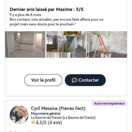
artisan pouvant répondre à une large gamme de
travaux. Pour les demandes de chantier de plus de 30
Dernier avis laissé par Maxime : 5/5
km consultez moi sur ma page google Cordialement
Il y a plus de 6 mois
Bon contact, très aimable, pas encore faire affaire pour ce
Collas Enzo
projet mais sans doute pour le prochain !
Voir le profil
Contacter
Auto-entrepreneur
Cyril Messina (Pierres Fect)
Maçonnerie général
La Baume-de-Transit (La Baume-de-Transit)
4,5/5
(4 avis)