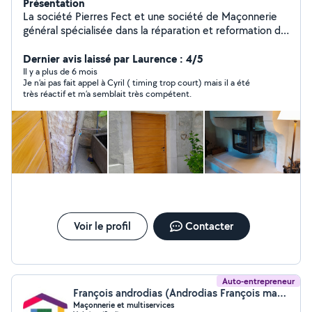
Présentation
La société Pierres Fect et une société de Maçonnerie
général spécialisée dans la réparation et reformation de
mur , d'encadrement en pierres ... Nous respectont la
pierres en employant des produit adaptés (le ciment
Dernier avis laissé par Laurence : 4/5
détruit la pierre avec le temps ) La société propose
Il y a plus de 6 mois
Je n’ai pas fait appel à Cyril ( timing trop court) mais il a été
également de multit service Entretien des extérieurs et
très réactif et m’a semblait très compétent.
intérieurs de maison Entretient des jardins et terrains
Entretient des piscines Révision et réparation des
toitures Nous réalisons également des peintures et
stucco d intérieurs de vos appartement ou maison pour
un rajeunissement et embellir vos habitation La société
met en avant une bonne qualité et propreté du travail
Voir le profil
Contacter
Auto-entrepreneur
François androdias (Androdias François maçonnerie et multiservices)
Maçonnerie et multiservices