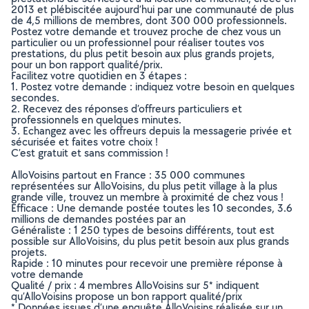
2013 et plébiscitée aujourd’hui par une communauté de plus
de 4,5 millions de membres, dont 300 000 professionnels.
Postez votre demande et trouvez proche de chez vous un
particulier ou un professionnel pour réaliser toutes vos
prestations, du plus petit besoin aux plus grands projets,
pour un bon rapport qualité/prix.
Facilitez votre quotidien en 3 étapes :
1. Postez votre demande : indiquez votre besoin en quelques
secondes.
2. Recevez des réponses d’offreurs particuliers et
professionnels en quelques minutes.
3. Echangez avec les offreurs depuis la messagerie privée et
sécurisée et faites votre choix !
C’est gratuit et sans commission !
AlloVoisins partout en France : 35 000 communes
représentées sur AlloVoisins, du plus petit village à la plus
grande ville, trouvez un membre à proximité de chez vous !
Efficace : Une demande postée toutes les 10 secondes, 3.6
millions de demandes postées par an
Généraliste : 1 250 types de besoins différents, tout est
possible sur AlloVoisins, du plus petit besoin aux plus grands
projets.
Rapide : 10 minutes pour recevoir une première réponse à
votre demande
Qualité / prix : 4 membres AlloVoisins sur 5* indiquent
qu’AlloVoisins propose un bon rapport qualité/prix
* Données issues d’une enquête AlloVoisins réalisée sur un