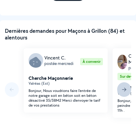
Dernières demandes pour Maçons à Grillon (84) et
alentours
Co
Vincent C.
À convenir
MUL
postée mercredi
post
Sur devis
Cherche Maçonnerie
Valréas (Est)
Cherche
Bonjour, Nous voudrions faire l'entrée de
Valréas (Es
notre garage soit en béton soit en béton
désactivé 35/38M2 Merci d'envoyer le tarif
Bonjour, c
de vos prestations
peindre à g
11h .