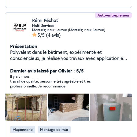
Auto-entrepreneur
Rémi Péchot
Multi Services
Montségur-sur-Lauzon (Montségur-sur-Lauzon)
5/5
(4 avis)
Présentation
Polyvalent dans le bâtiment, expérimenté et
consciencieux, je réalise vos travaux avec application et
sérieux. Maçonnerie, agglos,pierres, doublage placo,
bande a joints,peinture , enduit traditionnel,
Dernier avis laissé par Olivier : 5/5
carrelage,parquet, montage de meuble et de cuisine
Il y a 5 mois
travail de qualité, personne très agréable et très
,toiture,etc...
professionnelle. Je recommande
Maçonnerie
Montage de mur