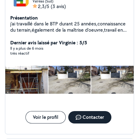
Valréas (Sud)
2,3/5
(3 avis)
Présentation
j'ai travaillé dans le BTP durant 25 années,connaissance
du terrain,également de la maîtrise d'oeuvre,travail en
tout corps d'État,spécialisé en structure béton armé,
bonne connaissance en
Dernier avis laissé par Virginie : 5/5
plomberie,électricité,placoplatre
Il y a plus de 6 mois
très réactif
Voir le profil
Contacter