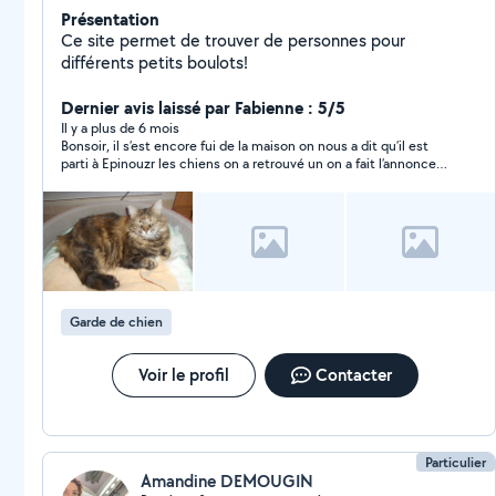
Présentation
Ce site permet de trouver de personnes pour
différents petits boulots!
Dernier avis laissé par Fabienne : 5/5
Il y a plus de 6 mois
Bonsoir, il s’est encore fui de la maison on nous a dit qu’il est
parti à Epinouzr les chiens on a retrouvé un on a fait l’annonce
sur top annonce sur le site pour les chiens et tout si c’est
possible si vous le voyez à Epinouzr est-ce que c’est possible
de me dire
Garde de chien
Voir le profil
Contacter
Particulier
Amandine DEMOUGIN