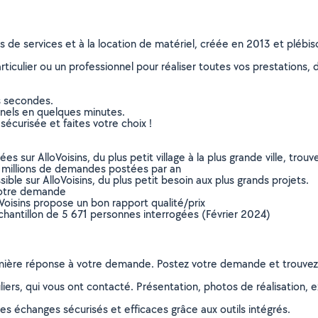
ns de services et à la location de matériel, créée en 2013 et plébi
culier ou un professionnel pour réaliser toutes vos prestations, d
s secondes.
nnels en quelques minutes.
sécurisée et faites votre choix !
sur AlloVoisins, du plus petit village à la plus grande ville, tro
 millions de demandes postées par an
ible sur AlloVoisins, du plus petit besoin aux plus grands projets.
votre demande
oVoisins propose un bon rapport qualité/prix
chantillon de 5 671 personnes interrogées (Février 2024)
remière réponse à votre demande. Postez votre demande et trouve
ers, qui vous ont contacté. Présentation, photos de réalisation, exp
s échanges sécurisés et efficaces grâce aux outils intégrés.