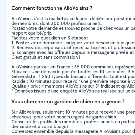
Comment fonctionne AlloVoisins ?
AlloVoisins c’est la marketplace leader dédiée aux prestatio
de membres, dont 300 000 professionnels.
Postez votre demande et trouvez proche de chez vous un parti
rapport qualité/prix.
Facilitez votre quotidien en 3 étapes :
1. Postez votre demande : indiquez votre besoin en quelque
2. Recevez des réponses d’offreurs particuliers et professio
3. Echangez avec les offreurs depuis la messagerie privée et 
C’est gratuit et sans commission !
AlloVoisins partout en France : 35 000 communes représentées 
Efficace : Une demande postée toutes les 10 secondes, 3.6
Généraliste : 1 250 types de besoins différents, tout est poss
Rapide : 10 minutes pour recevoir une première réponse à 
Qualité / prix : 4 membres AlloVoisins sur 5* indiquent qu’All
* Données issues d’une enquête AlloVoisins réalisée sur un é
Vous cherchez un gardien de chien en urgence ?
Sur AlloVoisins, seulement 10 minutes pour recevoir une p
chez vous, pour votre besoin urgent de garde chien
Consultez les profils des membres, professionnels ou particuli
demande et à votre budget.
Conversez ensemble depuis la messagerie AlloVoisins pour de