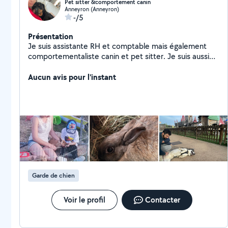
Pet sitter &comportement canin
Anneyron (Anneyron)
-/5
Présentation
Je suis assistante RH et comptable mais également
comportementaliste canin et pet sitter. Je suis aussi
en formation de médiation par l'animal alors si je peux
aider
Aucun avis pour l'instant
Garde de chien
Voir le profil
Contacter