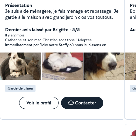
Présentation
Pr
Je suis aide ménagère, je fais ménage et repassage. Je
Bonjour ! Je suis
garde à la maison avec grand jardin clos vos toutous.
ani
qu
Dernier avis laissé par Brigitte : 5/5
tou
Au
l'
Il y a 2 mois
Catherine et son mari Christian sont tops ! Adoptés
le
immédiatement par Floky notre Staffy où nous le laissons en
quatre pat
toute confiance. Ils sont attentifs, à l’écoute et accueillants.
ven
Soulagés de pouvoir laisser notre chien en toute confiance
sûr
je 
coloc
l'a
du pri
Garde de chien
Ga
de 
ma
Je 
Voir le profil
Contacter
bien. N'hésitez pas à me cont
d'u