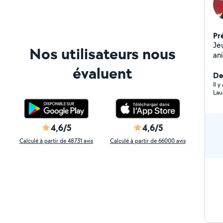
Pr
Je
Nos utilisateurs nous
an
de
évaluent
ce
Der
lo
Il 
Lau
be
ad
réo
un
4,6/5
4,6/5
qu
Calculé à partir de 48731 avis
Calculé à partir de 66000 avis