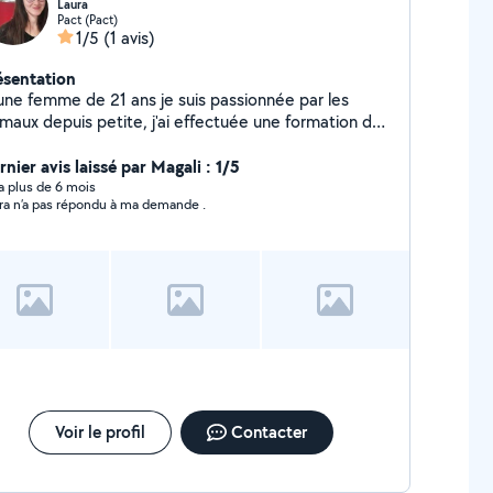
Laura
Pact (Pact)
1/5
(1 avis)
ésentation
une femme de 21 ans je suis passionnée par les
imaux depuis petite, j'ai effectuée une formation de
ux ans pour devenir assistante vétérinaire. Lors de
s deux années j'ai acquis beaucoup de connaissance
nier avis laissé par Magali : 1/5
rs de mes cours: Anatomie animale, comportements,
y a plus de 6 mois
ra n’a pas répondu à ma demande .
soins physique et psychique de l'animal,
ministration de médicament. Je me suis finalement
rienté dans la garde d'enfant à domicile, j'ai travaillé
 an avec une famille de quatre enfants de deux à
atorze ans.
Voir le profil
Contacter