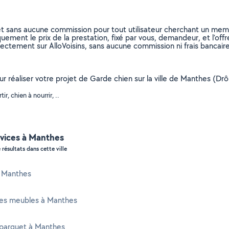
et sans aucune commission pour tout utilisateur cherchant un membre
uement le prix de la prestation, fixé par vous, demandeur, et l’offr
rectement sur AlloVoisins, sans aucune commission ni frais bancaire
our réaliser votre projet de Garde chien sur la ville de Manthes (D
, chien à nourrir, ..
rvices à Manthes
 résultats dans cette ville
à Manthes
es meubles à Manthes
 parquet à Manthes