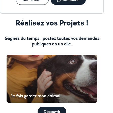
rendre service dans la bonne humeur . Sérieuse,
ponctuelle et à l'écoute, je m'adapte à vos besoins.
Tarif indicatif : à partir de 12 /h selon la mission
Réalisez vos Projets !
Gagnez du temps : postez toutes vos demandes
publiques en un clic.
Je fais garder mon animal
Découvrir