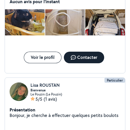
plats ( Eh oui, je l'ai fais pendant presque 6 mois pour un
Aucun avis pour l'instant
monsieur :) ), covoiturage, récupération de courses ...
Comme pour tout le monde, la vie se durcit alors je
cherche des solutions pour mettre du beurre dans mes
haricots :) ... Mel
Voir le profil
Contacter
Particulier
Lisa ROUSTAN
Bienvenue
Le Pouzin (Le Pouzin)
5/5
(1 avis)
Présentation
Bonjour, je cherche à effectuer quelques petits boulots