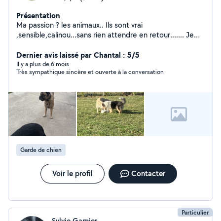
Présentation
Ma passion ? les animaux.. Ils sont vrai
,sensible,calinou...sans rien attendre en retour....... Je
vous propose mes services pour garder votre fidèle
compagnon a 4 pattes :) !! Je possède, un club canin qui
Dernier avis laissé par Chantal : 5/5
consiste sur deux points : la sociabilité et obéissance.
Il y a plus de 6 mois
Très sympathique sincère et ouverte à la conversation
Je reste à votre entière disposition pour tout
renseignements Zéro six douze quarante huit cinquante
quatre zéro quatre Cordialement Nanou
Garde de chien
Voir le profil
Contacter
Particulier
Sylvie Garnier