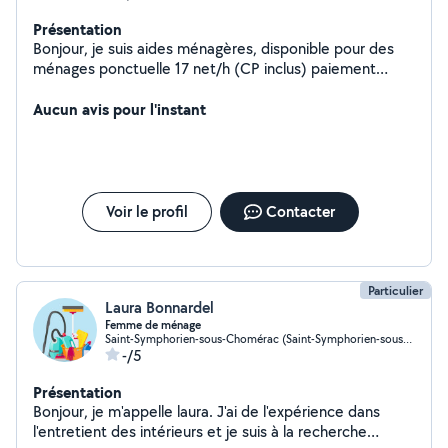
Présentation
Bonjour, je suis aides ménagères, disponible pour des
ménages ponctuelle 17 net/h (CP inclus) paiement
CESU Crédit d'impôt immédiat Je fais une formation
dans l'éducation canine donc je peux faire des visites au
Aucun avis pour l'instant
domicile notamment les weekends pour des balades
canines, et également visite pour les chats . Tarif a
définir ensemble
Voir le profil
Contacter
Particulier
Laura Bonnardel
Femme de ménage
Saint-Symphorien-sous-Chomérac (Saint-Symphorien-sous-Chomérac)
-/5
Présentation
Bonjour, je m'appelle laura. J'ai de l'expérience dans
l'entretient des intérieurs et je suis à la recherche