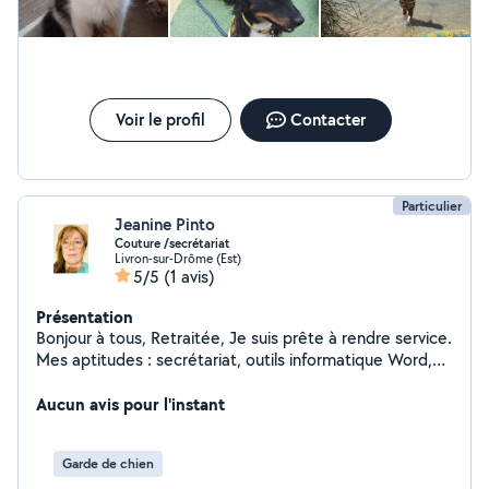
Voir le profil
Contacter
Particulier
Jeanine Pinto
Couture /secrétariat
Livron-sur-Drôme (Est)
5/5
(1 avis)
Présentation
Bonjour à tous, Retraitée, Je suis prête à rendre service.
Mes aptitudes : secrétariat, outils informatique Word,
Excel , divers services avec internet. Couturière en
ameublement. J'adore les animaux, mais JE NE PEUX
Aucun avis pour l'instant
PAS EN GERER D'AVANTAGE . Car j'ai maintenant 5
chiennes avec des caractères différents et deux chats.
Garde de chien