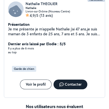
Nathalie THEOLIER
Nathalie
Livron-sur-Drôme (Nouveau Centre)
4,9/5
(13 avis)
Présentation
Je me présente je m'appelle Nathalie j'ai 47 ans,je suis
maman de 3 enfants de 25 ans, 7 ans et 5 ans. Je suis
une aide soignante en invalidité. Nous habitons une
maison avec jardin clôturé.
Dernier avis laissé par Elodie : 5/5
Il y a plus de 6 mois
au top
Garde de chien
Voir le profil
Contacter
Nos utilisateurs nous évaluent