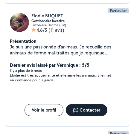
Particulier
Elodie BUQUET
Gestionnaire locative
Livron-sur-Drôme (Est)
4,6/5
(11 avis)
Présentation
Je suis une passionnée d'animaux..Je recueille des
animaux de ferme mal-traités que je requinque
mentalement et physiquement avant de les placer dans
des familles aimantes et bienveillantes.
Dernier avis laissé par Véronique : 5/5
Il y a plus de 6 mois
Elodie est très accueillante et elle aime les animaux. Elle met
en confiance pour la garde.
Voir le profil
Contacter
Particulier