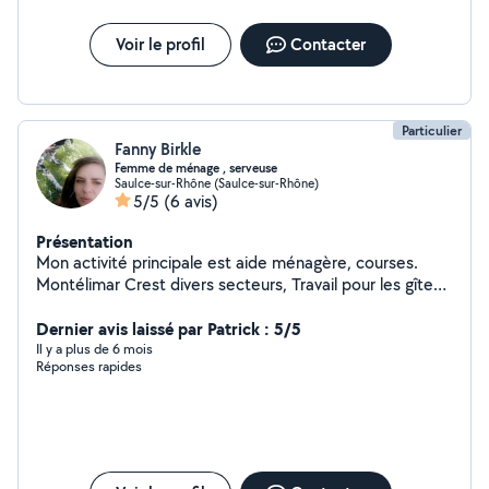
Voir le profil
Contacter
Particulier
Fanny Birkle
Femme de ménage , serveuse
Saulce-sur-Rhône (Saulce-sur-Rhône)
5/5
(6 avis)
Présentation
Mon activité principale est aide ménagère, courses.
Montélimar Crest divers secteurs, Travail pour les gîtes
ou maison appartement de airbnb depuis 4 ans . Ou
personnel . Je peux également aider pour le jardin,
Dernier avis laissé par Patrick : 5/5
débroussailler pour le bois ,pour divers travaux du style
Il y a plus de 6 mois
Réponses rapides
peinture . J'ai été serveuse je peux faire du service à
table , aide pendant une fête mariage ou autre Véhiculé
Scénic Ménage , jardin