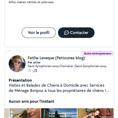
Infos claires nettes et précises .
ravie de pouvoir rencontrer de nouvelles petites boules
de poils !
Voir le profil
Contacter
Auto-entrepreneur
Fatiha Leveque (Pattounes blog)
Pet sitter
Saint-Symphorien-sous-Chomérac (Saint-Symphorien-sous-Chomérac)
-/5
Présentation
Visites et Balades de Chiens à Domicile avec Services
de Ménage Bonjour à tous les propriétaires de chiens !
Vous devez vous absenter et cherchez une personne de
confiance pour rendre visite à votre compagnon tout en
Aucun avis pour l'instant
lui offrant des balades ? Ne cherchez plus ! Je possède
mon ACACED et je suis passionnée par le bien-être des
animaux. Je m'assure de garder votre chien heureux et