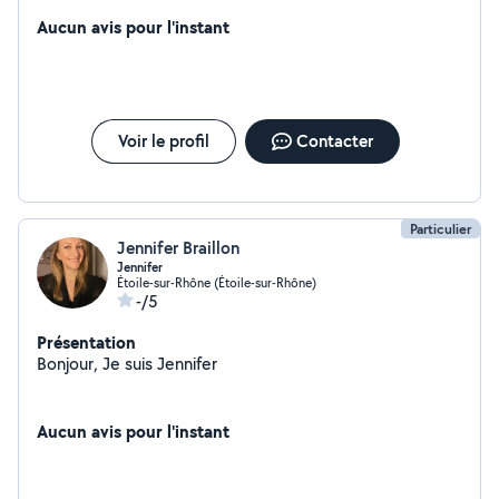
d'heures de ménage, n'hésitez pas à me contacter ! Je
suis ponctuelle dynamique, et souriante.
Aucun avis pour l'instant
Voir le profil
Contacter
Particulier
Jennifer Braillon
Jennifer
Étoile-sur-Rhône (Étoile-sur-Rhône)
-/5
Présentation
Bonjour, Je suis Jennifer
Aucun avis pour l'instant