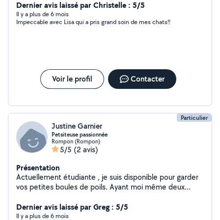
Dernier avis laissé par Christelle : 5/5
Il y a plus de 6 mois
Impeccable avec Lisa qui a pris grand soin de mes chats!!
Voir le profil
Contacter
Particulier
Justine Garnier
Petsiteuse passionnée
Rompon (Rompon)
5/5
(2 avis)
Présentation
Actuellement étudiante , je suis disponible pour garder
vos petites boules de poils. Ayant moi même deux
chats et 3 chiens et ayant été bénévole à la spa à
l'infirmerie des chats, j'ai totalement l'habitude de
Dernier avis laissé par Greg : 5/5
m'occuper d'eux, même en cas de maladies. Je serais
Il y a plus de 6 mois