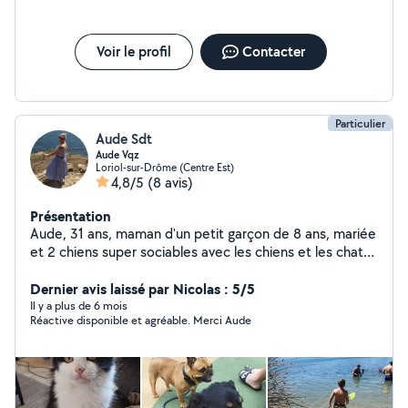
Voir le profil
Contacter
Particulier
Aude Sdt
Aude Vqz
Loriol-sur-Drôme (Centre Est)
4,8/5
(8 avis)
Présentation
Aude, 31 ans, maman d'un petit garçon de 8 ans, mariée
et 2 chiens super sociables avec les chiens et les chats,
je peux vous dépanner pour garder votre petit bout ou
vos bêtes à pattes, si vous partez en vacances, ou
Dernier avis laissé par Nicolas : 5/5
week-end. j'adore les animaux, et bien évidemment les
Il y a plus de 6 mois
Réactive disponible et agréable. Merci Aude
enfants.