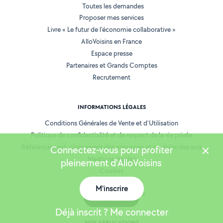
Toutes les demandes
Proposer mes services
Livre « Le futur de l'économie collaborative »
AlloVoisins en France
Espace presse
Partenaires et Grands Comptes
Recrutement
INFORMATIONS LÉGALES
Conditions Générales de Vente et d'Utilisation
Politique de confidentialité et de respect de la vie privée
Référencement, classement des annonces et contrôle des avis
Connectez-vous pour profiter
Mentions légales
pleinement d'AlloVoisins
Cookies
Location de matériel
M'inscrire
Prestation de services
Carte
Déjà inscrit ? Me connecter
NOS APPLICATIONS