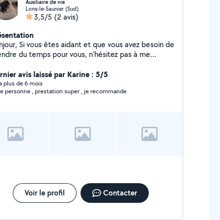
Auxiliaire de vie
Lons-le-Saunier (Sud)
3,5/5
(2 avis)
ésentation
tes aidant et que vous avez besoin de
endre du temps pour vous, n'hésitez pas à me
ntacter. Depuis 10 ans mon expérience auprès des
rsonnes en situation de handicap ou autres est
nier avis laissé par Karine : 5/5
iée ( Alzheimer ; Parkinson ; Traumatisé crânien ;
y a plus de 6 mois
le personne , prestation super , je recommande
hizophrène)
Voir le profil
Contacter