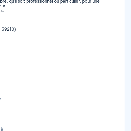
, qu’il soit professionnel ou particulier, pour une
eur.
s.
a, 39210)
n
 à