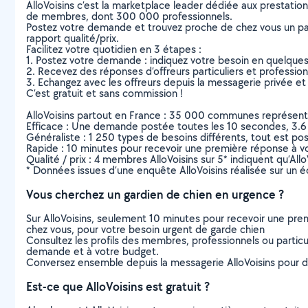
AlloVoisins c’est la marketplace leader dédiée aux prestatio
de membres, dont 300 000 professionnels.
Postez votre demande et trouvez proche de chez vous un parti
rapport qualité/prix.
Facilitez votre quotidien en 3 étapes :
1. Postez votre demande : indiquez votre besoin en quelque
2. Recevez des réponses d’offreurs particuliers et professio
3. Echangez avec les offreurs depuis la messagerie privée et 
C’est gratuit et sans commission !
AlloVoisins partout en France : 35 000 communes représentées 
Efficace : Une demande postée toutes les 10 secondes, 3.6
Généraliste : 1 250 types de besoins différents, tout est poss
Rapide : 10 minutes pour recevoir une première réponse à 
Qualité / prix : 4 membres AlloVoisins sur 5* indiquent qu’All
* Données issues d’une enquête AlloVoisins réalisée sur un é
Vous cherchez un gardien de chien en urgence ?
Sur AlloVoisins, seulement 10 minutes pour recevoir une p
chez vous, pour votre besoin urgent de garde chien
Consultez les profils des membres, professionnels ou particuli
demande et à votre budget.
Conversez ensemble depuis la messagerie AlloVoisins pour de
Est-ce que AlloVoisins est gratuit ?