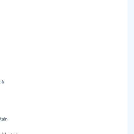
 à
tain