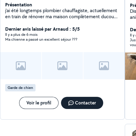
Présentation
Pr
j'ai été longtemps plombier chauffagiste, actuellement
Dis
en train de rénover ma maison complètement ducoup
an
je touche un peu à tout !
est
Dernier avis laissé par Arnaud : 5/5
De
Il y a plus de 6 mois
Il 
Ma chienne a passé un excellent séjour ???
Jus
vou
Garde de chien
Voir le profil
Contacter