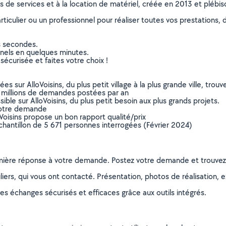
ns de services et à la location de matériel, créée en 2013 et plébi
culier ou un professionnel pour réaliser toutes vos prestations, d
s secondes.
nnels en quelques minutes.
sécurisée et faites votre choix !
sur AlloVoisins, du plus petit village à la plus grande ville, tro
 millions de demandes postées par an
ible sur AlloVoisins, du plus petit besoin aux plus grands projets.
votre demande
oVoisins propose un bon rapport qualité/prix
chantillon de 5 671 personnes interrogées (Février 2024)
remière réponse à votre demande. Postez votre demande et trouve
ers, qui vous ont contacté. Présentation, photos de réalisation, exp
s échanges sécurisés et efficaces grâce aux outils intégrés.