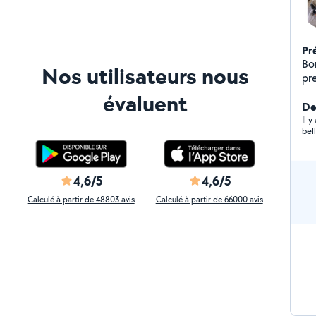
Pr
Bonjour, Si vous ê
Nos utilisateurs nous
pr
co
évaluent
pe
Der
var
Il 
bel
Sc
4,6/5
4,6/5
Calculé à partir de 48803 avis
Calculé à partir de 66000 avis