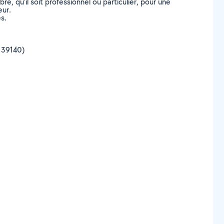
, qu’il soit professionnel ou particulier, pour une
eur.
s.
, 39140)