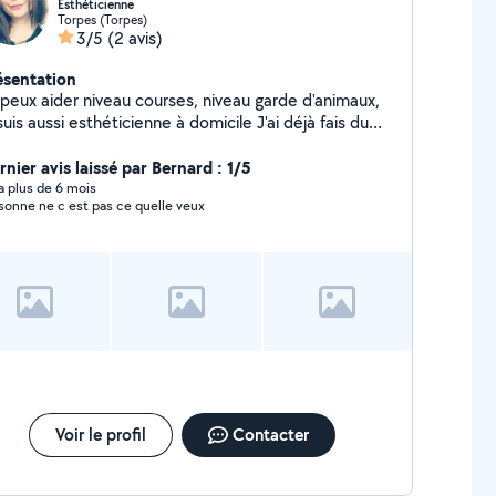
Esthéticienne
Torpes (Torpes)
3/5
(2 avis)
ésentation
 peux aider niveau courses, niveau garde d'animaux,
is aussi esthéticienne à domicile J'ai déjà fais du
 peux vous aidez à quasi tout les niveaux
nter des meubles, vous aidez en informatique etc
nier avis laissé par Bernard : 1/5
ésitez pas
y a plus de 6 mois
sonne ne c est pas ce quelle veux
Voir le profil
Contacter