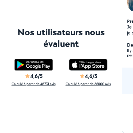
Pr
Je
Nos utilisateurs nous
je su
babysitting Je
évaluent
mo
Der
n'h
Il 
per
4,6/5
4,6/5
Calculé à partir de 48731 avis
Calculé à partir de 66000 avis