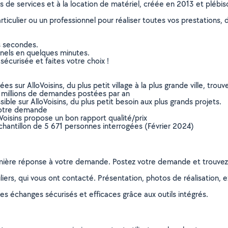
ns de services et à la location de matériel, créée en 2013 et plébi
culier ou un professionnel pour réaliser toutes vos prestations, d
s secondes.
nnels en quelques minutes.
sécurisée et faites votre choix !
sur AlloVoisins, du plus petit village à la plus grande ville, tro
 millions de demandes postées par an
ible sur AlloVoisins, du plus petit besoin aux plus grands projets.
votre demande
oVoisins propose un bon rapport qualité/prix
chantillon de 5 671 personnes interrogées (Février 2024)
remière réponse à votre demande. Postez votre demande et trouve
ers, qui vous ont contacté. Présentation, photos de réalisation, exp
s échanges sécurisés et efficaces grâce aux outils intégrés.