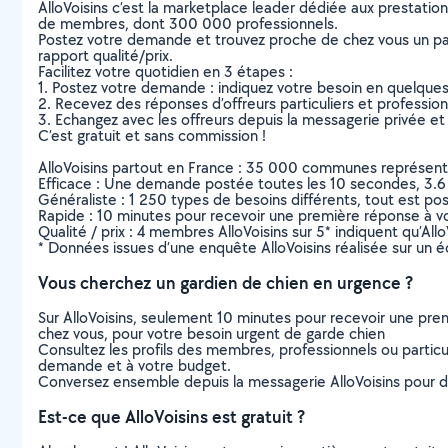
AlloVoisins c’est la marketplace leader dédiée aux prestatio
de membres, dont 300 000 professionnels.
Postez votre demande et trouvez proche de chez vous un parti
rapport qualité/prix.
Facilitez votre quotidien en 3 étapes :
1. Postez votre demande : indiquez votre besoin en quelque
2. Recevez des réponses d’offreurs particuliers et professio
3. Echangez avec les offreurs depuis la messagerie privée et 
C’est gratuit et sans commission !
AlloVoisins partout en France : 35 000 communes représentées 
Efficace : Une demande postée toutes les 10 secondes, 3.6
Généraliste : 1 250 types de besoins différents, tout est poss
Rapide : 10 minutes pour recevoir une première réponse à 
Qualité / prix : 4 membres AlloVoisins sur 5* indiquent qu’All
* Données issues d’une enquête AlloVoisins réalisée sur un é
Vous cherchez un gardien de chien en urgence ?
Sur AlloVoisins, seulement 10 minutes pour recevoir une p
chez vous, pour votre besoin urgent de garde chien
Consultez les profils des membres, professionnels ou particuli
demande et à votre budget.
Conversez ensemble depuis la messagerie AlloVoisins pour de
Est-ce que AlloVoisins est gratuit ?