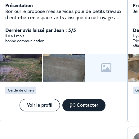
Présentation
Pr
Bonjour je propose mes services pour de petits travaux
Je
d entretien en espace verts ainsi que du nettoyage a
haute pression et de petits bricolage ainsi Que garde d
Dernier avis laissé par Jean : 5/5
animaux à mon domicile ou le votre
De
Il y a 1 mois
Il 
bonne communication
Trè
affa
Garde de chien
Ga
Voir le profil
Contacter