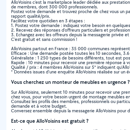
AlloVoisins c’est la marketplace leader dédiée aux prestatio
de membres, dont 300 000 professionnels.
Postez votre demande et trouvez proche de chez vous un parti
rapport qualité/prix.
Facilitez votre quotidien en 3 étapes :
1. Postez votre demande : indiquez votre besoin en quelque
2. Recevez des réponses d’offreurs particuliers et professio
3. Echangez avec les offreurs depuis la messagerie privée et 
C’est gratuit et sans commission !
AlloVoisins partout en France : 35 000 communes représentées 
Efficace : Une demande postée toutes les 10 secondes, 3.6
Généraliste : 1 250 types de besoins différents, tout est poss
Rapide : 10 minutes pour recevoir une première réponse à 
Qualité / prix : 4 membres AlloVoisins sur 5* indiquent qu’All
* Données issues d’une enquête AlloVoisins réalisée sur un é
Vous cherchez un monteur de meubles en urgence ?
Sur AlloVoisins, seulement 10 minutes pour recevoir une p
chez vous, pour votre besoin urgent de montage meubles en
Consultez les profils des membres, professionnels ou particuli
demande et à votre budget.
Conversez ensemble depuis la messagerie AlloVoisins pour de
Est-ce que AlloVoisins est gratuit ?