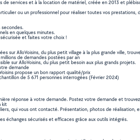
ns de services et à la location de matériel, créée en 2013 et plébi
culier ou un professionnel pour réaliser toutes vos prestations, d
s secondes.
nnels en quelques minutes.
sécurisée et faites votre choix !
sur AlloVoisins, du plus petit village à la plus grande ville, tro
 millions de demandes postées par an
ible sur AlloVoisins, du plus petit besoin aux plus grands projets.
votre demande
oVoisins propose un bon rapport qualité/prix
chantillon de 5 671 personnes interrogées (Février 2024)
remière réponse à votre demande. Postez votre demande et trouve
 kit
ers, qui vous ont contacté. Présentation, photos de réalisation, exp
s échanges sécurisés et efficaces grâce aux outils intégrés.