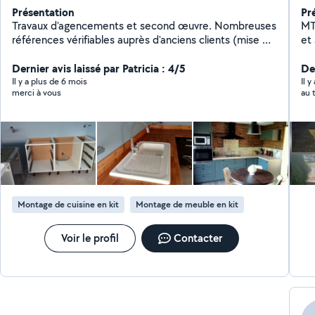
Présentation
Pr
Travaux d'agencements et second œuvre. Nombreuses
MTH RÉN
références vérifiables auprès d'anciens clients (mise en
et 
relation directe) Je réalise beaucoup de salle de bain,
cuisines aménagée, carrelages et faïence.. Je ne sous-
Dernier avis laissé par Patricia : 4/5
Der
traite aucun poste, je réalise moi même les travaux
Il y a plus de 6 mois
Il y
merci à vous
au 
préparatoires: Électricité, plomberie, plâtre etc... Devis
et déplacement gratuit.
Montage de cuisine en kit
Montage de meuble en kit
Voir le profil
Contacter