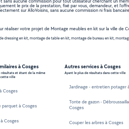
et sans aucune commission pour tout utilisateur cherchant un membre
uement le prix de la prestation, fixé par vous, demandeur, et l’offr
rectement sur AlloVoisins, sans aucune commission ni frais bancaire
our réaliser votre projet de Montage meubles en kit sur la ville de 
de dressing en kit, montage de table en kit, montage de bureau en kit, mo
imilaires à Cosges
Autres services à Cosges
e résultats et étant de la même
Ayant le plus de résultats dans cette ville
cette ville
Jardinage - entretien potager
 à Cosges
Tonte de gazon - Débroussaill
e parquet à Cosges
Cosges
 à Cosges
Couper les arbres à Cosges