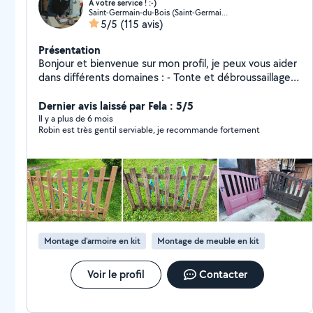
A votre service ! :-)
Saint-Germain-du-Bois (Saint-Germain-du-Bois)
5/5
(115 avis)
Présentation
Bonjour et bienvenue sur mon profil, je peux vous aider
dans différents domaines : - Tonte et débroussaillage -
Dépannage informatique et multimédia - Débarras de
végétaux et d'encombrants - Montage de meubles -
Dernier avis laissé par Fela : 5/5
Livraison et manutention Au plaisir de vous rencontrer !
Il y a plus de 6 mois
Robin est très gentil serviable, je recommande fortement
:-)
Montage d'armoire en kit
Montage de meuble en kit
Voir le profil
Contacter