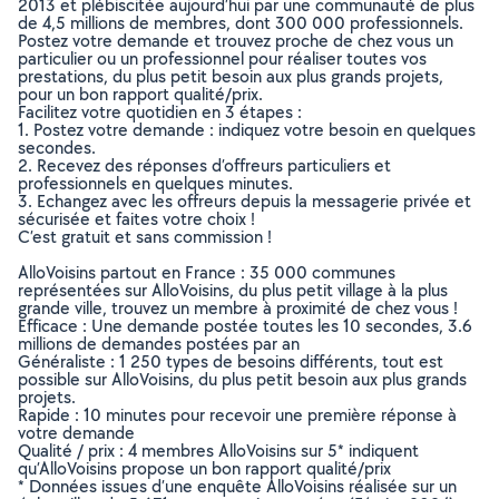
2013 et plébiscitée aujourd’hui par une communauté de plus
de 4,5 millions de membres, dont 300 000 professionnels.
Postez votre demande et trouvez proche de chez vous un
particulier ou un professionnel pour réaliser toutes vos
prestations, du plus petit besoin aux plus grands projets,
pour un bon rapport qualité/prix.
Facilitez votre quotidien en 3 étapes :
1. Postez votre demande : indiquez votre besoin en quelques
secondes.
2. Recevez des réponses d’offreurs particuliers et
professionnels en quelques minutes.
3. Echangez avec les offreurs depuis la messagerie privée et
sécurisée et faites votre choix !
C’est gratuit et sans commission !
AlloVoisins partout en France : 35 000 communes
représentées sur AlloVoisins, du plus petit village à la plus
grande ville, trouvez un membre à proximité de chez vous !
Efficace : Une demande postée toutes les 10 secondes, 3.6
millions de demandes postées par an
Généraliste : 1 250 types de besoins différents, tout est
possible sur AlloVoisins, du plus petit besoin aux plus grands
projets.
Rapide : 10 minutes pour recevoir une première réponse à
votre demande
Qualité / prix : 4 membres AlloVoisins sur 5* indiquent
qu’AlloVoisins propose un bon rapport qualité/prix
* Données issues d’une enquête AlloVoisins réalisée sur un