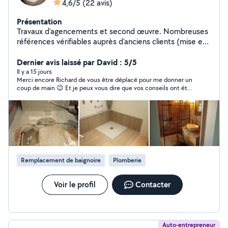
4,6/5
(22 avis)
Présentation
Travaux d'agencements et second œuvre. Nombreuses
références vérifiables auprès d'anciens clients (mise en
relation directe) Je réalise beaucoup de salle de bain,
cuisines aménagée, carrelages et faïence.. Je ne sous-
Dernier avis laissé par David : 5/5
traite aucun poste, je réalise moi même les travaux
Il y a 15 jours
Merci encore Richard de vous être déplacé pour me donner un
préparatoires: Électricité, plomberie, plâtre etc... Devis
coup de main 😉 Et je peux vous dire que vos conseils ont été
et déplacement gratuit.
précieux et m’ont fait gagner du temps et de l’argent ! Un grand
merci David
Remplacement de baignoire
Plomberie
Voir le profil
Contacter
Auto-entrepreneur