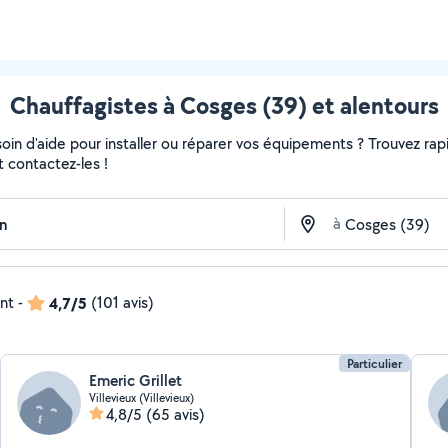
Chauffagistes à Cosges (39) et alentours
in d'aide pour installer ou réparer vos équipements ? Trouvez rapi
t contactez-les !
à
ent
-
4,7/5
(101 avis)
Particulier
Emeric Grillet
Villevieux (Villevieux)
4,8/5
(65 avis)