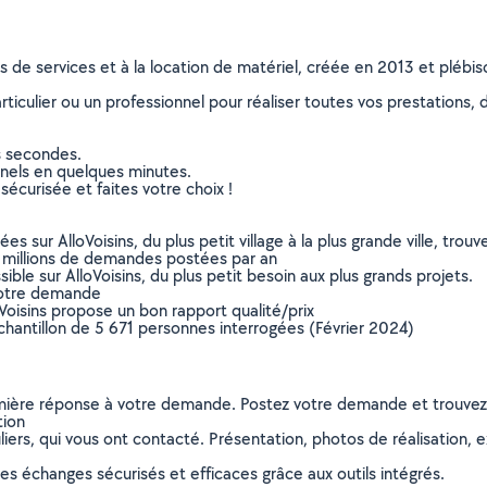
ns de services et à la location de matériel, créée en 2013 et plébi
culier ou un professionnel pour réaliser toutes vos prestations, d
s secondes.
nnels en quelques minutes.
sécurisée et faites votre choix !
sur AlloVoisins, du plus petit village à la plus grande ville, tro
 millions de demandes postées par an
ible sur AlloVoisins, du plus petit besoin aux plus grands projets.
votre demande
oVoisins propose un bon rapport qualité/prix
chantillon de 5 671 personnes interrogées (Février 2024)
remière réponse à votre demande. Postez votre demande et trouve
tion
ers, qui vous ont contacté. Présentation, photos de réalisation, exp
s échanges sécurisés et efficaces grâce aux outils intégrés.