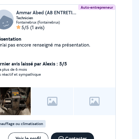
Auto-entrepreneur
Ammar Abed (AB ENTRETIEN DEPANNAGE)
Technicien
Fontainebrux (Fontainebrux)
5/5
(1 avis)
ésentation
Je n'ai pas encore renseigné ma présentation.
nier avis laissé par Alexis : 5/5
y a plus de 6 mois
s réactif et sympathique
auffage ou climatisation
Voir le profil
Contacter