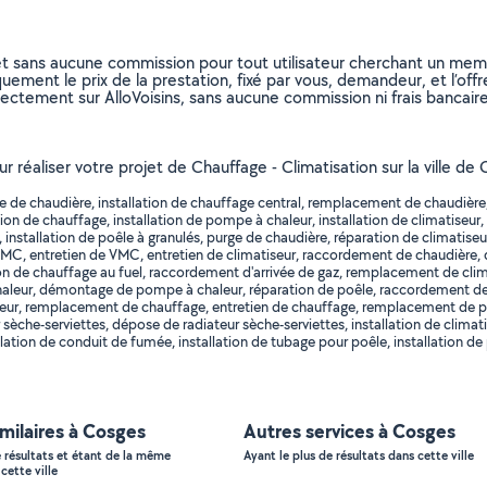
et sans aucune commission pour tout utilisateur cherchant un membre
uement le prix de la prestation, fixé par vous, demandeur, et l’offr
rectement sur AlloVoisins, sans aucune commission ni frais bancaire
ur réaliser votre projet de Chauffage - Climatisation sur la ville d
e chaudière, installation de chauffage central, remplacement de chaudière, en
ation de chauffage, installation de pompe à chaleur, installation de climatiseur
nstallation de poêle à granulés, purge de chaudière, réparation de climatiseur
, entretien de VMC, entretien de climatiseur, raccordement de chaudière,
lation de chauffage au fuel, raccordement d'arrivée de gaz, remplacement de 
eur, démontage de pompe à chaleur, réparation de poêle, raccordement de p
, remplacement de chauffage, entretien de chauffage, remplacement de pôele
che-serviettes, dépose de radiateur sèche-serviettes, installation de climatis
lation de conduit de fumée, installation de tubage pour poêle, installation de
imilaires à Cosges
Autres services à Cosges
e résultats et étant de la même
Ayant le plus de résultats dans cette ville
cette ville