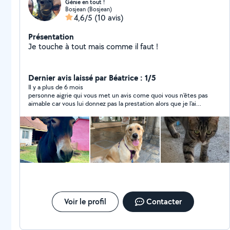
Génie en tout !
Bosjean (Bosjean)
4,6/5
(10 avis)
Présentation
Je touche à tout mais comme il faut !
Dernier avis laissé par Béatrice : 1/5
Il y a plus de 6 mois
personne aigrie qui vous met un avis come quoi vous n'êtes pas
aimable car vous lui donnez pas la prestation alors que je l'ai
informé que j'avais trouvé une personne pour ma prestation...
Ce monsieur se met dans tous les domaines : réparation
voiture, garde d'animaux, informatique... il oublie d'indiquer un
numéro de siren sur son profil
Voir le profil
Contacter