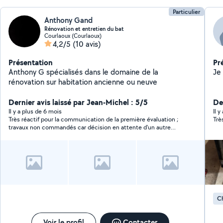
Particulier
Anthony Gand
Rénovation et entretien du bat
Courlaoux (Courlaoux)
4,2/5
(10 avis)
Présentation
Pr
Anthony G spécialisés dans le domaine de la
rénovation sur habitation ancienne ou neuve
Dernier avis laissé par Jean-Michel : 5/5
Der
Il y a plus de 6 mois
Il 
Très réactif pour la communication de la première évaluation ;
Trè
travaux non commandés car décision en attente d'un autre
devis. A ce stade, cette entreprise semble sérieuse.
Ch
Voir le profil
Contacter