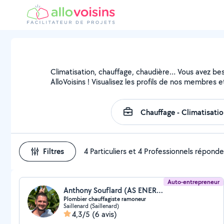
Climatisation, chauffage, chaudière… Vous avez beso
AlloVoisins ! Visualisez les profils de nos membres e
Filtres
4 Particuliers et 4 Professionnels répond
Auto-entrepreneur
Anthony Souflard (AS ENERGIE 71)
Plombier chauffagiste ramoneur
Saillenard (Saillenard)
4,3/5
(6 avis)