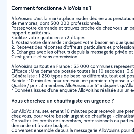
Comment fonctionne AlloVoisins ?
AlloVoisins c’est la marketplace leader dédiée aux prestatio
de membres, dont 300 000 professionnels.
Postez votre demande et trouvez proche de chez vous un parti
rapport qualité/prix.
Facilitez votre quotidien en 3 étapes :
1. Postez votre demande : indiquez votre besoin en quelque
2. Recevez des réponses d’offreurs particuliers et professio
3. Echangez avec les offreurs depuis la messagerie privée et 
C’est gratuit et sans commission !
AlloVoisins partout en France : 35 000 communes représentées 
Efficace : Une demande postée toutes les 10 secondes, 3.6
Généraliste : 1 250 types de besoins différents, tout est poss
Rapide : 10 minutes pour recevoir une première réponse à 
Qualité / prix : 4 membres AlloVoisins sur 5* indiquent qu’All
* Données issues d’une enquête AlloVoisins réalisée sur un é
Vous cherchez un chauffagiste en urgence ?
Sur AlloVoisins, seulement 10 minutes pour recevoir une p
chez vous, pour votre besoin urgent de chauffage - climatisa
Consultez les profils des membres, professionnels ou particuli
demande et à votre budget.
Conversez ensemble depuis la messagerie AlloVoisins pour de