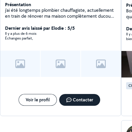
Présentation
Pr
j'ai été longtemps plombier chauffagiste, actuellement
Bo
en train de rénover ma maison complètement ducoup
qua
je touche un peu à tout !
Dernier avis laissé par Elodie : 5/5
De
Il y a plus de 6 mois
Il 
Échanges parfait,
bie
Ch
Voir le profil
Contacter