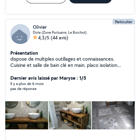
Particulier
Olivier
Dole (Zone Portuaire, Le Boichot)
4,3/5
(44 avis)
Présentation
dispose de multiples outillages et connaissances.
Cuisine et salle de bain clé en main. placo isolation
carrelage peinture parquet tapisserie agencement
cuisine et menuiserie ferronnerie arc et mig maçonnerie
Dernier avis laissé par Maryse : 1/5
plomberie électricité entretien espaces
Il y a plus de 6 mois
pas de réponse
verts...dépannage en tous genres..à faible coût..
charpente toiture en bac acier. possibilité béton
désactivé et décoratif suivant volume. élagage taille
d'arbres. abattage....curage et débouchage
canalisations.... me contacter si un doute ou un conseil.
possibilté de location de quelques matériels.