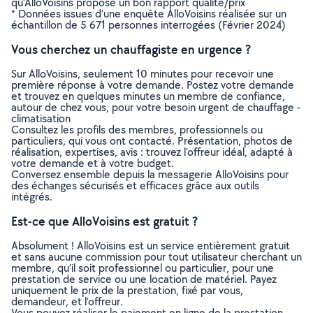
qu’AlloVoisins propose un bon rapport qualité/prix
* Données issues d’une enquête AlloVoisins réalisée sur un
échantillon de 5 671 personnes interrogées (Février 2024)
Vous cherchez un chauffagiste en urgence ?
Sur AlloVoisins, seulement 10 minutes pour recevoir une
première réponse à votre demande. Postez votre demande
et trouvez en quelques minutes un membre de confiance,
autour de chez vous, pour votre besoin urgent de chauffage -
climatisation
Consultez les profils des membres, professionnels ou
particuliers, qui vous ont contacté. Présentation, photos de
réalisation, expertises, avis : trouvez l'offreur idéal, adapté à
votre demande et à votre budget.
Conversez ensemble depuis la messagerie AlloVoisins pour
des échanges sécurisés et efficaces grâce aux outils
intégrés.
Est-ce que AlloVoisins est gratuit ?
Absolument ! AlloVoisins est un service entièrement gratuit
et sans aucune commission pour tout utilisateur cherchant un
membre, qu’il soit professionnel ou particulier, pour une
prestation de service ou une location de matériel. Payez
uniquement le prix de la prestation, fixé par vous,
demandeur, et l’offreur.
Vous pouvez réaliser le paiement en ligne de la prestation