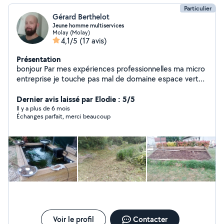
Particulier
Gérard Berthelot
Jeune homme multiservices
Molay (Molay)
4,1/5
(17 avis)
Présentation
bonjour Par mes expériences professionnelles ma micro
entreprise je touche pas mal de domaine espace vert
plomberie petit bricolage intérieur extérieur
déménagement.... je suis un touche à tout et possède
Dernier avis laissé par Elodie : 5/5
tout le matériel nécessaire. bonne journée
Il y a plus de 6 mois
Échanges parfait, merci beaucoup
Voir le profil
Contacter