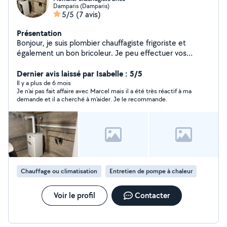
Damparis (Damparis)
5/5
(7 avis)
Présentation
Bonjour, je suis plombier chauffagiste frigoriste et
également un bon bricoleur. Je peu effectuer vos
dépannages et petits travaux Entretien chaudière
Dépannage chauffage/plomberie/pompe à chaleur
Dernier avis laissé par Isabelle : 5/5
Traitement de l'eau Désembouage Installation/
Il y a plus de 6 mois
Je n'ai pas fait affaire avec Marcel mais il a été très réactif à ma
dépannage régulation Bricolage/entretien maison
demande et il a cherché à m'aider. Je le recommande.
Chauffage ou climatisation
Entretien de pompe à chaleur
Voir le profil
Contacter