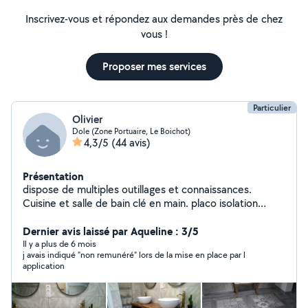
Inscrivez-vous et répondez aux demandes près de chez
vous !
Proposer mes services
Particulier
Olivier
Dole (Zone Portuaire, Le Boichot)
4,3/5
(44 avis)
Présentation
dispose de multiples outillages et connaissances.
Cuisine et salle de bain clé en main. placo isolation
carrelage peinture parquet tapisserie agencement
cuisine et menuiserie ferronnerie arc et mig maçonnerie
Dernier avis laissé par Aqueline : 3/5
plomberie électricité entretien espaces
Il y a plus de 6 mois
j avais indiqué "non remunéré" lors de la mise en place par l
verts...dépannage en tous genres..à faible coût..
application
charpente toiture en bac acier. possibilité béton
désactivé et décoratif suivant volume. élagage taille
d'arbres. abattage....curage et débouchage