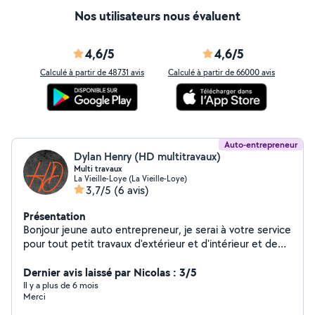
Nos utilisateurs nous évaluent
4,6/5
4,6/5
Calculé à partir de 48731 avis
Calculé à partir de 66000 avis
Auto-entrepreneur
Dylan Henry (HD multitravaux)
Multi travaux
La Vieille-Loye (La Vieille-Loye)
3,7/5
(6 avis)
Présentation
Bonjour jeune auto entrepreneur, je serai à votre service
pour tout petit travaux d'extérieur et d'intérieur et de
transport ainsi que de débarras tout locaux. N'hésitez
pas à me contacter, le déplacement et le devis sont
Dernier avis laissé par Nicolas : 3/5
gratuits
Il y a plus de 6 mois
Merci