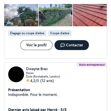
proche avenir! Bon courage pour la suite!
Élagage ou coupe d'arbre
Coupe d'arbre
Voir le profil
Contacter
Auto-entrepreneur
Dwayne Brac
Vvvvv
Dole (Rochebelle, Landon)
4,2/5
(12 avis)
Présentation
Indisponible. Pour le moment.
Dernier avis laissé par Hervé : 5/5