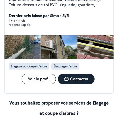
Toiture dessous de toi PVC, zinguerie, gouttière,
décapage, peinture, travaux de maçonnerie, travaux
d'intérieur, travaux d'espaces verts autres, travaux sur
Dernier avis laissé par Simo : 5/5
demande
Il y a 4 mois
réponse rapide.
Élagage ou coupe d'arbre
Élaguage d'arbre
Voir le profil
Contacter
Vous souhaitez proposer vos services de Elagage
et coupe d'arbres ?