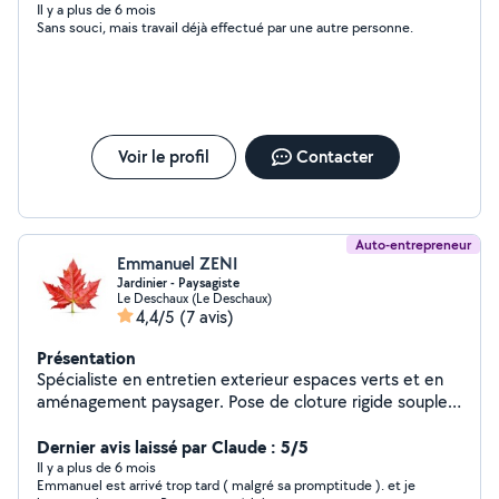
Il y a plus de 6 mois
Sans souci, mais travail déjà effectué par une autre personne.
Voir le profil
Contacter
Auto-entrepreneur
Emmanuel ZENI
Jardinier - Paysagiste
Le Deschaux (Le Deschaux)
4,4/5
(7 avis)
Présentation
Spécialiste en entretien exterieur espaces verts et en
aménagement paysager. Pose de cloture rigide souple
etc... Plantation, abattage, elagage Pose de bordure,
allée et cour gravillonnée
Dernier avis laissé par Claude : 5/5
Il y a plus de 6 mois
Emmanuel est arrivé trop tard ( malgré sa promptitude ). et je