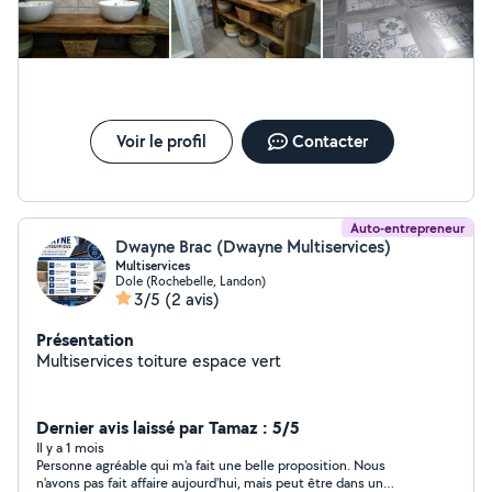
canalisations.... me contacter si un doute ou un conseil.
possibilté de location de quelques matériels.
Voir le profil
Contacter
Auto-entrepreneur
Dwayne Brac (Dwayne Multiservices)
Multiservices
Dole (Rochebelle, Landon)
3/5
(2 avis)
Présentation
Multiservices toiture espace vert
Dernier avis laissé par Tamaz : 5/5
Il y a 1 mois
Personne agréable qui m'a fait une belle proposition. Nous
n'avons pas fait affaire aujourd'hui, mais peut être dans un