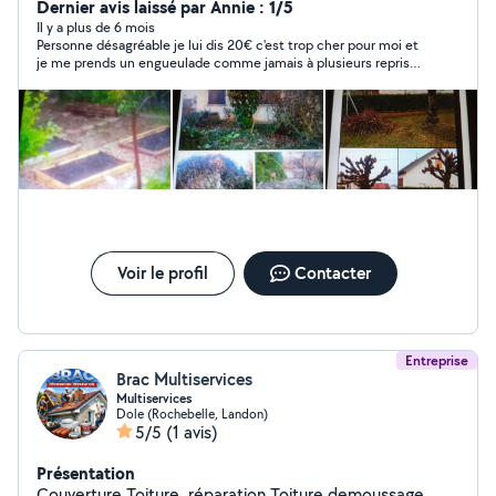
pouvant me déplacer. Je possède mon propre matériel.
Dernier avis laissé par Annie : 1/5
Je peux aussi faire du bûcheronnage, des débarras,
Il y a plus de 6 mois
Personne désagréable je lui dis 20€ c'est trop cher pour moi et
évacuation des déchets verts et de gravas. Je peux
je me prends un engueulade comme jamais à plusieurs reprises
m'occuper de votre jardin pendant votre absence
je lui demande de ne pas s énervé mais non il continue
(vacances, santé) Ne loue pas son matériel
Voir le profil
Contacter
Entreprise
Brac Multiservices
Multiservices
Dole (Rochebelle, Landon)
5/5
(1 avis)
Présentation
Couverture Toiture, réparation Toiture demoussage