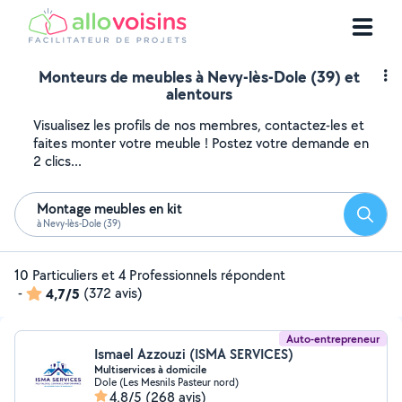
Monteurs de meubles à Nevy-lès-Dole (39) et
alentours
Visualisez les profils de nos membres, contactez-les et
faites monter votre meuble ! Postez votre demande en
2 clics...
Montage meubles en kit
Reche
à Nevy-lès-Dole (39)
10 Particuliers et 4 Professionnels répondent
-
4,7/5
(372 avis)
Auto-entrepreneur
Ismael Azzouzi (ISMA SERVICES)
Multiservices à domicile
Dole (Les Mesnils Pasteur nord)
4,8/5
(268 avis)