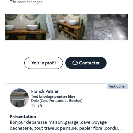
Très bons échanges
verts...dépannage en tous genres..à faible coût..
charpente toiture en bac acier. possibilité béton
désactivé et décoratif suivant volume. élagage taille
d'arbres. abattage....curage et débouchage
canalisations.... me contacter si un doute ou un conseil.
possibilté de location de quelques matériels.
Voir le profil
Contacter
Particulier
Franck Patrier
Tout bricolage peinture fibre
Dole (Zone Portuaire, Le Boichot)
-/5
Présentation
Bonjour debarasse maison ,garage ,cave ,voyage
decheterie, tout travaux peinture, papier fibre ,conduite