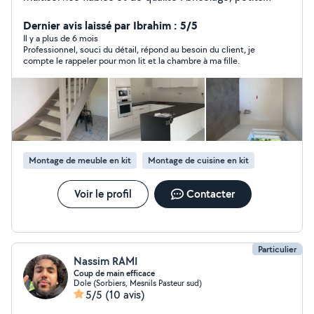
travaux, aménagements, réparations et jardinage.
Sérieux, ponctuel et expérimenté, je réalise chaque
Dernier avis laissé par Ibrahim : 5/5
mission avec soin et professionnalisme. Mon objectif :
Il y a plus de 6 mois
Professionnel, souci du détail, répond au besoin du client, je
vous offrir un service efficace et vous faciliter la vie.
compte le rappeler pour mon lit et la chambre à ma fille.
Montage de meuble en kit
Montage de cuisine en kit
Voir le profil
Contacter
Particulier
Nassim RAMI
Coup de main efficace
Dole (Sorbiers, Mesnils Pasteur sud)
5/5
(10 avis)