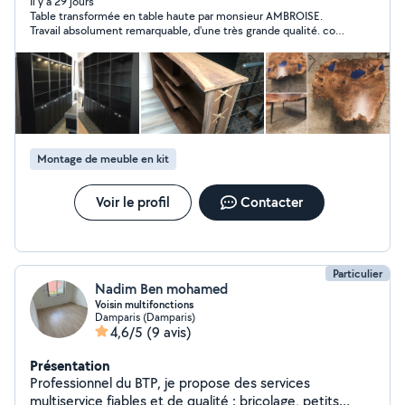
Il y a 29 jours
Table transformée en table haute par monsieur AMBROISE.
Travail absolument remarquable, d'une très grande qualité. coût
très abordable. artisan très sympathique, sérieux, ponctuel et à
l'écoute. Je recommande +++++++.
Montage de meuble en kit
Voir le profil
Contacter
Particulier
Nadim Ben mohamed
Voisin multifonctions
Damparis (Damparis)
4,6/5
(9 avis)
Présentation
Professionnel du BTP, je propose des services
multiservice fiables et de qualité : bricolage, petits