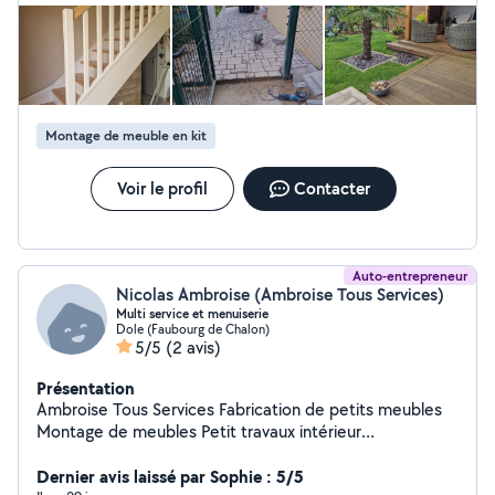
Montage de meuble en kit
Voir le profil
Contacter
Auto-entrepreneur
Nicolas Ambroise (Ambroise Tous Services)
Multi service et menuiserie
Dole (Faubourg de Chalon)
5/5
(2 avis)
Présentation
Ambroise Tous Services Fabrication de petits meubles
Montage de meubles Petit travaux intérieur
Agencement Disponible le soir après 17h30 et certains
week-ends
Dernier avis laissé par Sophie : 5/5