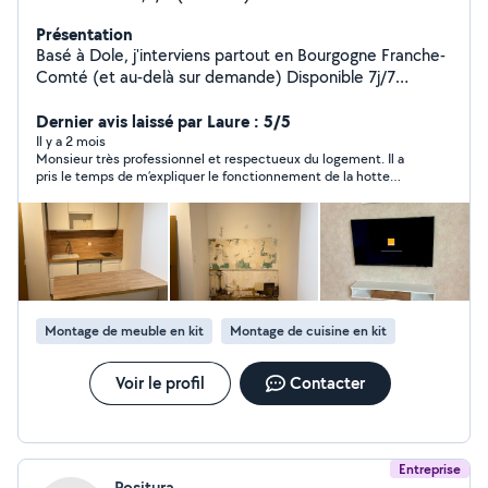
Présentation
Basé à Dole, j'interviens partout en Bourgogne Franche-
Comté (et au-delà sur demande) Disponible 7j/7
Interventions sur rendez-vous Urgences possibles Je
propose des services fiables, rapides et soignés : -
Dernier avis laissé par Laure : 5/5
Montage de meubles - Peinture - Tonte -
Il y a 2 mois
Monsieur très professionnel et respectueux du logement. Il a
Débroussaillage - Pose de sols - Pose de cuisine - Petite
pris le temps de m’expliquer le fonctionnement de la hotte
plomberie - Petite électricité - Réparations de volets -
ainsi que les différentes étapes de l’installation. Travail soigné,
Entretien des logements et locaux pro (réguliers ou
sérieux et réalisé avec beaucoup de professionnalisme. Je le
ponctuels) - D'autres services à la demande N'hésitez
recommande vivement et le remercie pour son intervention de
qualité.
pas à me contacter ! Dépannage - Urgence - Entretien -
Maintenance - Travaux d'intérieur
Montage de meuble en kit
Montage de cuisine en kit
Voir le profil
Contacter
Entreprise
Positura