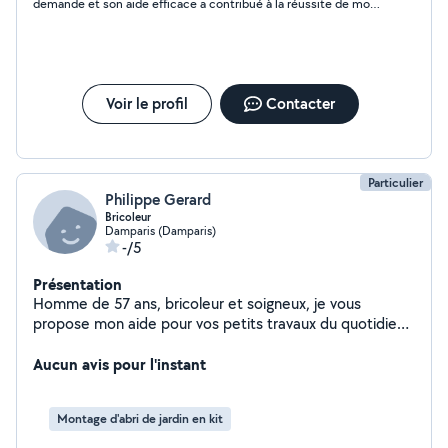
demande et son aide efficace a contribué à la réussite de mon
projet. J'ai beaucoup apprécié, entre autres qualités, sa
politesse, sa gentillesse, et son implication . Je le remercie
vivement et le recommande!
Voir le profil
Contacter
Particulier
Philippe Gerard
Bricoleur
Damparis (Damparis)
-/5
Présentation
Homme de 57 ans, bricoleur et soigneux, je vous
propose mon aide pour vos petits travaux du quotidien :
tonte de pelouse (si vous avez le matériel mais pas le
temps, je m'en occupe), changement d'ampoules, pose
Aucun avis pour l'instant
de cadres, montage de meubles, et autres petits
dépannages. Sérieux, ponctuel et à l'écoute, je me
Montage d'abri de jardin en kit
déplace avec le sourire pour vous simplifier la vie. Tarifs
à voir ensemble.