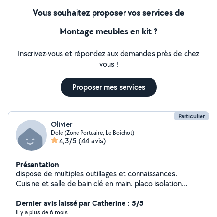
Vous souhaitez proposer vos services de
Montage meubles en kit ?
Inscrivez-vous et répondez aux demandes près de chez
vous !
Proposer mes services
Particulier
Olivier
Dole (Zone Portuaire, Le Boichot)
4,3/5
(44 avis)
Présentation
dispose de multiples outillages et connaissances.
Cuisine et salle de bain clé en main. placo isolation
carrelage peinture parquet tapisserie agencement
cuisine et menuiserie ferronnerie arc et mig maçonnerie
Dernier avis laissé par Catherine : 5/5
plomberie électricité entretien espaces
Il y a plus de 6 mois