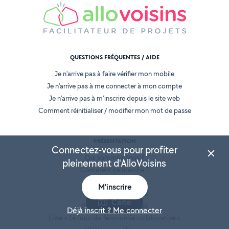
QUESTIONS FRÉQUENTES / AIDE
Je n'arrive pas à faire vérifier mon mobile
Je n'arrive pas à me connecter à mon compte
Je n'arrive pas à m'inscrire depuis le site web
Comment réinitialiser / modifier mon mot de passe
PRÉSENTATION
Connectez-vous pour profiter
Qui sommes-nous ?
pleinement d'AlloVoisins
Comment ça marche ?
AlloVoisins Pro
M'inscrire
Toutes les demandes
Carte
Proposer mes services
Déjà inscrit ? Me connecter
Livre « Le futur de l'économie collaborative »