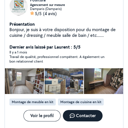
Agencement sur mesure
Damparis (Damparis)
5/5
(4 avis)
Présentation
Bonjour, je suis à votre disposition pour du montage de
cuisine / dressing / meuble salle de bain / etc...
Montage de stand traditionnelle dans toute la France
Manutention si besoin. Conseil en agencement.
Dernier avis laissé par Laurent : 5/5
Il y a 1 mois
Travail de qualité, professionnel compétent. A également un
bon relationnel client
Montage de meuble en kit
Montage de cuisine en kit
Voir le profil
Contacter