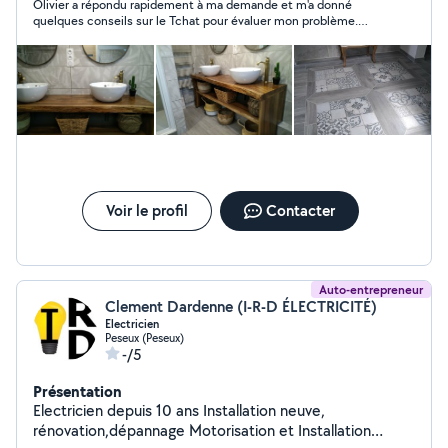
Olivier a répondu rapidement à ma demande et m'a donné
verts...dépannage en tous genres..à faible coût..
quelques conseils sur le Tchat pour évaluer mon problème.
charpente toiture en bac acier. possibilité béton
Très cordiale.
désactivé et décoratif suivant volume. élagage taille
d'arbres. abattage....curage et débouchage
canalisations.... me contacter si un doute ou un conseil.
possibilté de location de quelques matériels.
Voir le profil
Contacter
Auto-entrepreneur
Clement Dardenne (I-R-D ÉLECTRICITÉ)
Electricien
Peseux (Peseux)
-/5
Présentation
Electricien depuis 10 ans Installation neuve,
rénovation,dépannage Motorisation et Installation