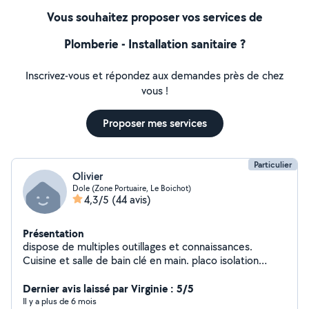
Vous souhaitez proposer vos services de
Plomberie - Installation sanitaire ?
Inscrivez-vous et répondez aux demandes près de chez
vous !
Proposer mes services
Particulier
Olivier
Dole (Zone Portuaire, Le Boichot)
4,3/5
(44 avis)
Présentation
dispose de multiples outillages et connaissances.
Cuisine et salle de bain clé en main. placo isolation
carrelage peinture parquet tapisserie agencement
cuisine et menuiserie ferronnerie arc et mig maçonnerie
Dernier avis laissé par Virginie : 5/5
plomberie électricité entretien espaces
Il y a plus de 6 mois