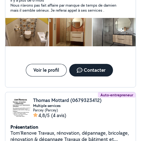
suspendu, etc) Veuillez me consulter. Merci.
Il y a plus de 6 mois
Nous n’avons pas fait affaire par manque de temps de damien
mais il semble sérieux. Je referai appel à ses services .
Voir le profil
Contacter
Auto-entrepreneur
Thomas Mottard (0679323412)
Multiple services
Parcey (Parcey)
4,8/5
(4 avis)
Présentation
Tom'Renove Travaux, rénovation, dépannage, bricolage,
rénovation & dépannage Travaux de bâtiment et