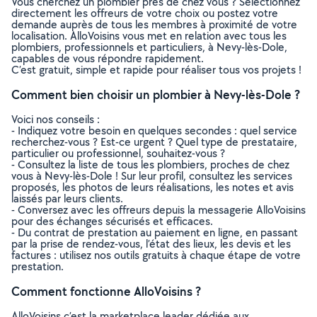
Vous cherchez un plombier près de chez vous ? Sélectionnez
directement les offreurs de votre choix ou postez votre
demande auprès de tous les membres à proximité de votre
localisation. AlloVoisins vous met en relation avec tous les
plombiers, professionnels et particuliers, à Nevy-lès-Dole,
capables de vous répondre rapidement.
C’est gratuit, simple et rapide pour réaliser tous vos projets !
Comment bien choisir un plombier à Nevy-lès-Dole ?
Voici nos conseils :
- Indiquez votre besoin en quelques secondes : quel service
recherchez-vous ? Est-ce urgent ? Quel type de prestataire,
particulier ou professionnel, souhaitez-vous ?
- Consultez la liste de tous les plombiers, proches de chez
vous à Nevy-lès-Dole ! Sur leur profil, consultez les services
proposés, les photos de leurs réalisations, les notes et avis
laissés par leurs clients.
- Conversez avec les offreurs depuis la messagerie AlloVoisins
pour des échanges sécurisés et efficaces.
- Du contrat de prestation au paiement en ligne, en passant
par la prise de rendez-vous, l’état des lieux, les devis et les
factures : utilisez nos outils gratuits à chaque étape de votre
prestation.
Comment fonctionne AlloVoisins ?
AlloVoisins c’est la marketplace leader dédiée aux