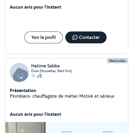
portails portes de garage volets roulants A votre
disposition
Aucun avis pour l'instant
Voir le profil
Contacter
Particulier
Hatime Sabba
Dole (Nouvelles, Petit Fort)
-/5
Présentation
Plombiers- chauffagiste de métier Motivé et sérieux
Aucun avis pour l'instant