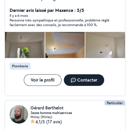
rénovation intérieure Peinture - murs, plafonds, façades
Menuiserie- pose, réparation, aménagements Petites
Dernier avis laissé par Maxence : 5/5
travaux de plomberie, entretien extérieur. Travail soigné
Il y a 6 mois
Personne très sympathique et professionnelle, problème réglé
et professionnel Devis gratuit et rapide Intervention
facilement avec des conseils, je recommande à 100 %.
dans tout le jura et départements limitrophes
Plomberie
Voir le profil
Contacter
Particulier
Gérard Berthelot
Jeune homme multiservices
Molay (Molay)
4,1/5
(17 avis)