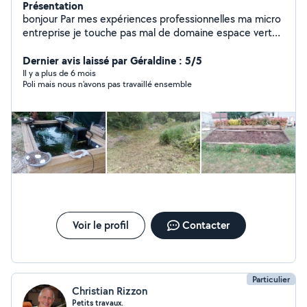
Présentation
bonjour Par mes expériences professionnelles ma micro
entreprise je touche pas mal de domaine espace vert
plomberie petit bricolage intérieur extérieur
déménagement.... je suis un touche à tout et possède
Dernier avis laissé par Géraldine : 5/5
tout le matériel nécessaire. bonne journée
Il y a plus de 6 mois
Poli mais nous n'avons pas travaillé ensemble
Voir le profil
Contacter
Particulier
Christian Rizzon
Petits travaux.