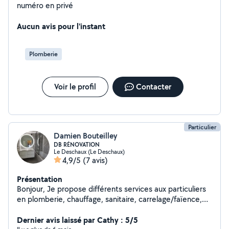
numéro en privé
Aucun avis pour l'instant
Plomberie
Voir le profil
Contacter
Particulier
Damien Bouteilley
DB RÉNOVATION
Le Deschaux (Le Deschaux)
4,9/5
(7 avis)
Présentation
Bonjour, Je propose différents services aux particuliers
en plomberie, chauffage, sanitaire, carrelage/faïence,
salle de bain clé en main. (remplacement robinet,
radiateur, réparation fuite, pose meuble vasque, WC
Dernier avis laissé par Cathy : 5/5