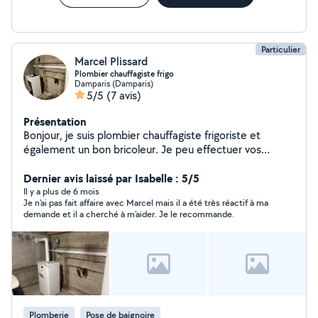
Particulier
Marcel Plissard
Plombier chauffagiste frigo
Damparis (Damparis)
5/5
(7 avis)
Présentation
Bonjour, je suis plombier chauffagiste frigoriste et
également un bon bricoleur. Je peu effectuer vos
dépannages et petits travaux Entretien chaudière
Dépannage chauffage/plomberie/pompe à chaleur
Dernier avis laissé par Isabelle : 5/5
Traitement de l'eau Désembouage Installation/
Il y a plus de 6 mois
Je n'ai pas fait affaire avec Marcel mais il a été très réactif à ma
dépannage régulation Bricolage/entretien maison
demande et il a cherché à m'aider. Je le recommande.
Plomberie
Pose de baignoire