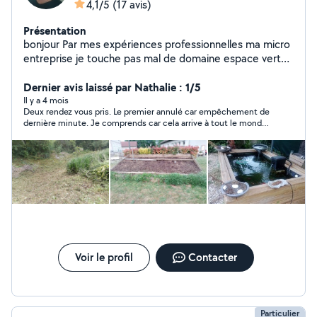
4,1/5
(17 avis)
Présentation
bonjour Par mes expériences professionnelles ma micro
entreprise je touche pas mal de domaine espace vert
plomberie petit bricolage intérieur extérieur
déménagement.... je suis un touche à tout et possède
Dernier avis laissé par Nathalie : 1/5
tout le matériel nécessaire. bonne journée
Il y a 4 mois
Deux rendez vous pris. Le premier annulé car empêchement de
dernière minute. Je comprends car cela arrive à tout le monde.
Second rendez-vous pris hier après midi. Avons attendu toute
l’après midi mais ne s’est pas présenté et aucun message
depuis.
Voir le profil
Contacter
Particulier