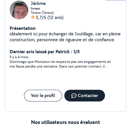
Jérôme
livreur
Tavaux (Tavaux)
3,7/5
(12 avis)
Présentation
idéalement ici pour échanger de l'outillage, car en pleine
construction, personnne de rigueure et de confiance.
Dernier avis laissé par Patrick : 1/5
Il y a 4 mois
Dommage que Monsieur ne respecte pas ses engagements et
me fasse perdre une semaine. Dans son premier contact, il
paraît intéressé par mon annonce et me répond par écrit qu'il
va me rappeler pour prendre un rendez-vous et au bout d'une
semaine, je le relance à nouveau avec en réponse qu'il me
rappelle lundi. Aujourd'hui, nous sommes mardi et toujours
rien. Donc, je laisse tomber gentiment.
Voir le profil
Contacter
Nos utilisateurs nous évaluent