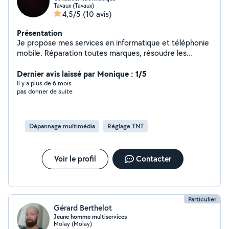
Tavaux (Tavaux)
4,5/5
(10 avis)
Présentation
Je propose mes services en informatique et téléphonie
mobile. Réparation toutes marques, résoudre les
problèmes de lenteur du matériel, traitement des virus
et autres menaces, réparation d'écran, changement de
Dernier avis laissé par Monique : 1/5
batterie, conseil en vue d'achat de nouveau matériel aux
Il y a plus de 6 mois
pas donner de suite
meilleurs prix
Dépannage multimédia
Réglage TNT
Voir le profil
Contacter
Particulier
Gérard Berthelot
Jeune homme multiservices
Molay (Molay)