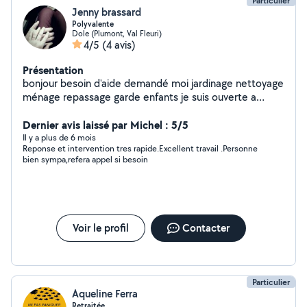
contacter Réparations Mécaniques Entretien Préventif
Particulier
Jenny brassard
vidange etc...
Polyvalente
Dole (Plumont, Val Fleuri)
4/5
(4 avis)
Présentation
bonjour besoin d'aide demandé moi jardinage nettoyage
ménage repassage garde enfants je suis ouverte a
toute demande
Dernier avis laissé par Michel : 5/5
Il y a plus de 6 mois
Reponse et intervention tres rapide.Excellent travail .Personne
bien sympa,refera appel si besoin
Voir le profil
Contacter
Particulier
Aqueline Ferra
Retraitée