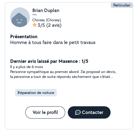
Particulier
Brian Duplan
´´´´´´´
Choisey (Choisey)
3/5
(2 avis)
Présentation
Homme à tous faire dans le petit travaux
Dernier avis laissé par Maxence : 1/5
Il y a plus de 6 mois
Personne sympathique au premier abord. J’ai proposé un devis,
la personne a tout de suite répondu sèchement que c’était
trop cher, puis a laissé un commentaire négatif. Aucune
négociation, alors que j’avais précisé que le prix pouvait être
discuté. Parfois, il suffit juste de dire non quand un devis ne
Réparation de voiture
convient pas. À fuir en courant.
Voir le profil
Contacter