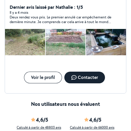
plomberie petit bricolage intérieur extérieur
déménagement.... je suis un touche à tout et possède
Dernier avis laissé par Nathalie : 1/5
tout le matériel nécessaire. bonne journée
Il y a 4 mois
Deux rendez vous pris. Le premier annulé car empêchement de
dernière minute. Je comprends car cela arrive à tout le monde.
Second rendez-vous pris hier après midi. Avons attendu toute
l’après midi mais ne s’est pas présenté et aucun message
depuis.
Voir le profil
Contacter
Nos utilisateurs nous évaluent
4,6/5
4,6/5
Calculé à partir de 48803 avis
Calculé à partir de 66000 avis