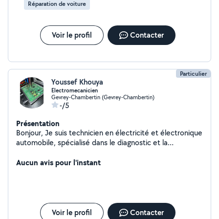
Réparation de voiture
Voir le profil
Contacter
Particulier
Youssef Khouya
Electromecanicien
Gevrey-Chambertin (Gevrey-Chambertin)
-/5
Présentation
Bonjour, Je suis technicien en électricité et électronique
automobile, spécialisé dans le diagnostic et la
reprogrammation des véhicules. Je peux réaliser : -
Diagnostics électroniques de votre véhicule -
Aucun avis pour l'instant
Reprogrammations moteur - Clonage de calculateurs si
nécessaire - Réinitialisation de composants
électroniques (ABS, airbags, etc.) Si vous avez besoin de
mes services, n'hésitez pas à me contacter.
Cordialement
Voir le profil
Contacter