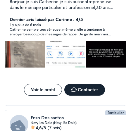
Bonjour je suis Catherine je suis autoentrepreneuse
dans le ménage particulier et professionnel,30 ans
d'expérience, ménage. Vous avez besoin de quelqu'un
pour faire votre ménage ? Pendant que vous travaillez ,
Dernier avis laissé par Corinne : 4/5
vous reposez etc contacter moi
Il y a plus de 6 mois
Catherine semble très sérieuse, même si elle a tendance à
envoyer beaucoup de messages de rappel. Je garde néanmoins
ses coordonnées en mémoire.
Voir le profil
Contacter
Particulier
Enzo Dos santos
Nevy-lès-Dole (Nevy-lès-Dole)
4,6/5
(7 avis)