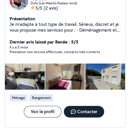
Dole (Les Mesnils Pasteur nord)
5/5
(2 avis)
Présentation
Je m'adapte à tout type de travail. Sérieux, discret et je
vous propose mes services pour : - Déménagement et
manutention ; - Ménage complet (sols, cuisine, salle de
bain, poussière etc) - Repassage et rangement -
Dernier avis laissé par Renée : 5/5
Nettoyage en profondeur si nécessaire J'ai de
Il y a 2 mois
Prestation non encore effectuée, contacts très corrects
l'expérience auprès de particuliers et je m'adapte
facilement à vos habitudes et consignes. N'hésitez pas
à me contacter pour discuter de vos besoins ou
organiser une première rencontre. Merci cordialement.
Breche
Ménage
Rangement
Voir le profil
Contacter