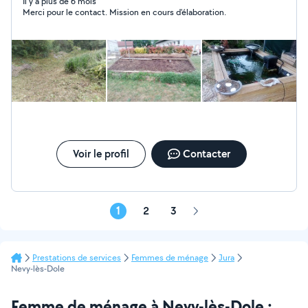
tout le matériel nécessaire. bonne journée
Il y a plus de 6 mois
Merci pour le contact. Mission en cours d'élaboration.
Voir le profil
Contacter
1
2
3
Page
suivante
Prestations de services
Femmes de ménage
Jura
Nevy-lès-Dole
Femme de ménage à Nevy-lès-Dole :