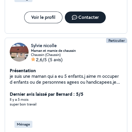
Voir le profil
Contacter
Particulier
Sylvie nicolle
Maman et mamie de chaussin
Chaussin (Chaussin)
2,6/5
(5 avis)
Présentation
je suis une maman qui a eu 5 enfants.j aime m occuper
d enfants ou de personnnes agees ou handicapees.je
suis douce gentille comprehensive j aime les jeux de
cartes la musique les promenades discuter de tout , je
Dernier avis laissé par Bernard : 5/5
peut m adapter aux horaires
Il y a 5 mois
super bon travail
Ménage