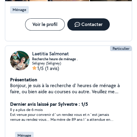
Ménage
Voir le profil
Contacter
Particulier
Laetitia Salmonat
Recherche heure de ménage .
Séligney (Séligney)
1/5
(1 avis)
Présentation
Bonjour, je suis à la recherche d' heures de ménage à
faire, ou bien aide au courses ou autre. Veuillez me
contacter pour plus de renseignements.
Dernier avis laissé par Sylvestre : 1/5
Il y a plus de 6 mois
Est venue pour convenir d ' un rendez vous et n ' est jamais
venue au rendez vous… Ma mère de 89 ans l ' a attendue en
vain… A déjà remis le rdv… Prévenir aurais été la moindre des
choses…Personne pas sérieuse ; très mécontent voir en colère
Ménage