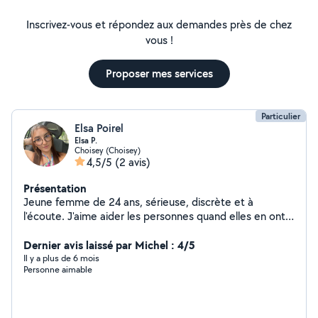
Inscrivez-vous et répondez aux demandes près de chez
vous !
Proposer mes services
Particulier
Elsa Poirel
Elsa P.
Choisey (Choisey)
4,5/5
(2 avis)
Présentation
Jeune femme de 24 ans, sérieuse, discrète et à
l'écoute. J'aime aider les personnes quand elles en ont
besoin alors n'hésitez pas à me contacter que se soit
pour du ménage, de la garde d'enfants, d'animaux, etc..
Dernier avis laissé par Michel : 4/5
Je serais ravie de pouvoir vous rendre service ! À
Il y a plus de 6 mois
Personne aimable
bientôt peut-être :)