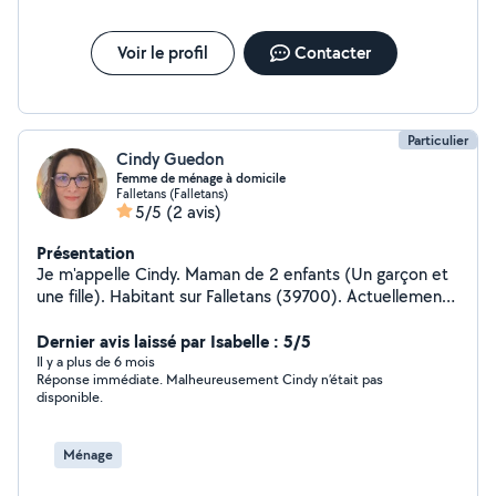
Voir le profil
Contacter
Particulier
Cindy Guedon
Femme de ménage à domicile
Falletans (Falletans)
5/5
(2 avis)
Présentation
Je m'appelle Cindy. Maman de 2 enfants (Un garçon et
une fille). Habitant sur Falletans (39700). Actuellement
femme de ménage à domicile je suis sérieuse,
ponctuelle, organisée et autonome dans mon travail.
Dernier avis laissé par Isabelle : 5/5
J'aime que les chose soit bien faites. Et a l'écoute de
Il y a plus de 6 mois
Réponse immédiate. Malheureusement Cindy n’était pas
vos demandes. Paiement par chèque CESU possible.
disponible.
Ménage