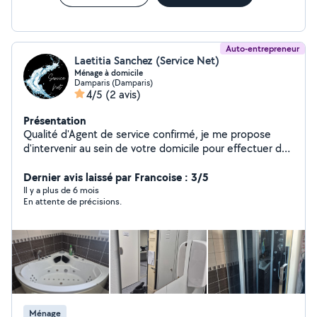
et je suis convaincu que son entreprise connaîtra un très bel
avenir. Vous ne serez pas déçus!
Auto-entrepreneur
Laetitia Sanchez (Service Net)
Ménage à domicile
Damparis (Damparis)
4/5
(2 avis)
Présentation
Qualité d'Agent de service confirmé, je me propose
d'intervenir au sein de votre domicile pour effectuer des
heures de ménage. Je suis actuellement à mon compte
"Service Net" je suis expérimentée et recherche des
Dernier avis laissé par Francoise : 3/5
clients afin de réaliser des prestations. Crédit d'impôt
Il y a plus de 6 mois
En attente de précisions.
disponible ! N'hésitez pas et profitez-en!
Ménage