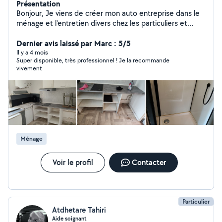
Présentation
Bonjour, Je viens de créer mon auto entreprise dans le
ménage et l'entretien divers chez les particuliers et
professionnels. N'hésitez pas à me contacter si besoin,
je me ferais un plaisir de vous répondre ! Merci à vous
Dernier avis laissé par Marc : 5/5
Il y a 4 mois
Super disponible, très professionnel ! Je la recommande
vivement
Ménage
Voir le profil
Contacter
Particulier
Atdhetare Tahiri
Aide soignant