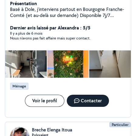
Présentation
Basé à Dole, j'interviens partout en Bourgogne Franche-
Comté (et au-delà sur demande) Disponible 7j/7
Interventions sur rendez-vous Urgences possibles Je
propose des services fiables, rapides et soignés : -
Dernier avis laissé par Alexandra : 5/5
Montage de meubles - Peinture - Tonte -
Il y a plus de 6 mois
Nous n’avons pas fait affaire mais super contact.
Débroussaillage - Pose de sols - Pose de cuisine - Petite
plomberie - Petite électricité - Réparations de volets -
Entretien des logements et locaux pro (réguliers ou
ponctuels) - D'autres services à la demande N'hésitez
pas à me contacter ! Dépannage - Urgence - Entretien -
Maintenance - Travaux d'intérieur
Ménage
Voir le profil
Contacter
Particulier
Breche Elenga Itoua
Polyvalent