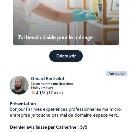
J'ai besoin d'aide pour le ménage
Découvrir
Particulier
Gérard Berthelot
Jeune homme multiservices
Molay (Molay)
4,1/5
(17 avis)
Présentation
bonjour Par mes expériences professionnelles ma micro
entreprise je touche pas mal de domaine espace vert
plomberie petit bricolage intérieur extérieur
déménagement.... je suis un touche à tout et possède
Dernier avis laissé par Catherine : 5/5