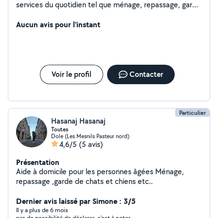
services du quotidien tel que ménage, repassage, garde
d'animaux, garde d'enfants, montage de meubles
(j'adore ça, en passant !)... Ou encore, des services
Aucun avis pour l'instant
auprès de personnes âgées ou en situation de handicap
(courses, à domicile, etc...).
Voir le profil
Contacter
Particulier
Hasanaj Hasanaj
Toutes
Dole (Les Mesnils Pasteur nord)
4,6/5
(5 avis)
Présentation
Aide à domicile pour les personnes âgées Ménage,
repassage ,garde de chats et chiens etc..
Dernier avis laissé par Simone : 3/5
Il y a plus de 6 mois
pas de possibilité de déclarer, c'est à noter