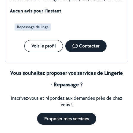
bain, poussière etc) - Repassage et rangement -
Nettoyage en profondeur si nécessaire J'ai de
Aucun avis pour l'instant
l'expérience auprès de particuliers et je m'adapte
facilement à vos habitudes et consignes. N'hésitez pas
Repassage de linge
à me contacter pour discuter de vos besoins ou
organiser une première rencontre. A bientôt, Sabina
Voir le profil
Contacter
Vous souhaitez proposer vos services de Lingerie
- Repassage ?
Inscrivez-vous et répondez aux demandes près de chez
vous !
Proposer mes services