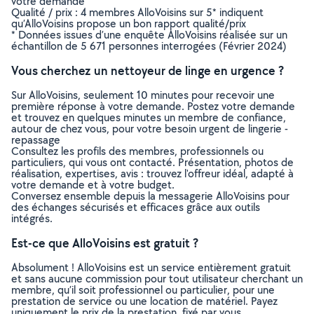
votre demande
Qualité / prix : 4 membres AlloVoisins sur 5* indiquent
qu’AlloVoisins propose un bon rapport qualité/prix
* Données issues d’une enquête AlloVoisins réalisée sur un
échantillon de 5 671 personnes interrogées (Février 2024)
Vous cherchez un nettoyeur de linge en urgence ?
Sur AlloVoisins, seulement 10 minutes pour recevoir une
première réponse à votre demande. Postez votre demande
et trouvez en quelques minutes un membre de confiance,
autour de chez vous, pour votre besoin urgent de lingerie -
repassage
Consultez les profils des membres, professionnels ou
particuliers, qui vous ont contacté. Présentation, photos de
réalisation, expertises, avis : trouvez l'offreur idéal, adapté à
votre demande et à votre budget.
Conversez ensemble depuis la messagerie AlloVoisins pour
des échanges sécurisés et efficaces grâce aux outils
intégrés.
Est-ce que AlloVoisins est gratuit ?
Absolument ! AlloVoisins est un service entièrement gratuit
et sans aucune commission pour tout utilisateur cherchant un
membre, qu’il soit professionnel ou particulier, pour une
prestation de service ou une location de matériel. Payez
uniquement le prix de la prestation, fixé par vous,