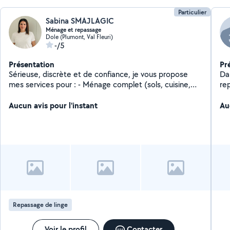
Particulier
Sabina SMAJLAGIC
Ménage et repassage
Dole (Plumont, Val Fleuri)
-/5
Présentation
Pr
Sérieuse, discrète et de confiance, je vous propose
Da
mes services pour : - Ménage complet (sols, cuisine,
re
salle de bain, poussière etc) - Repassage et rangement
co
- Nettoyage en profondeur si nécessaire J'ai de
Aucun avis pour l'instant
Au
l'expérience auprès de particuliers et je m'adapte
facilement à vos habitudes et consignes. N'hésitez pas
à me contacter pour discuter de vos besoins ou
organiser une première rencontre. A bientôt, Sabina
Repassage de linge
Voir le profil
Contacter