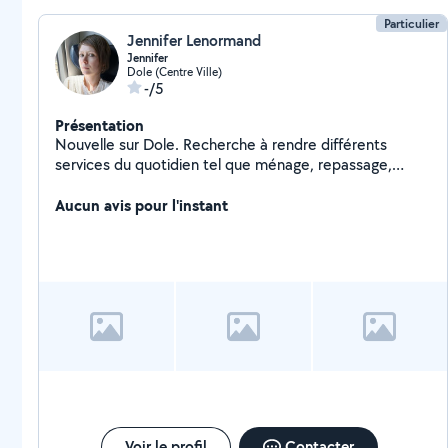
Particulier
Jennifer Lenormand
Jennifer
Dole (Centre Ville)
-/5
Présentation
Nouvelle sur Dole. Recherche à rendre différents
services du quotidien tel que ménage, repassage,
garde d'animaux, garde d'enfants, montage de meubles
(j'adore ça, en passant !)... Ou encore, des services
Aucun avis pour l'instant
auprès de personnes âgées ou en situation de
handicap (courses, à domicile, etc...).
Voir le profil
Contacter