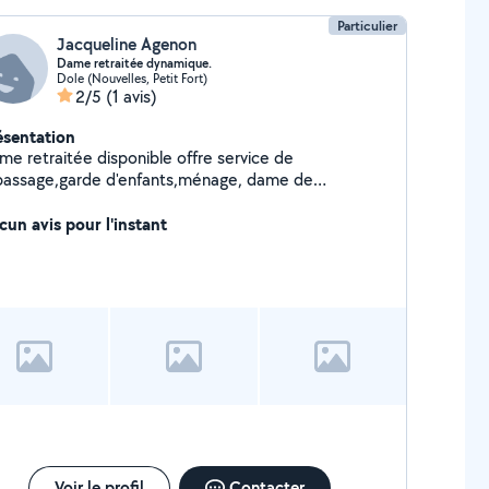
Particulier
Jacqueline Agenon
Dame retraitée dynamique.
Dole (Nouvelles, Petit Fort)
2/5
(1 avis)
ésentation
me retraitée disponible offre service de
passage,garde d'enfants,ménage, dame de
mpagnie.
cun avis pour l'instant
Voir le profil
Contacter