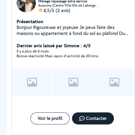
Ménage repassage extra service
Auxonne (Centre Ville-Rte de Labergement)
4,5/5
(2 avis)
Présentation
Bonjour Rigoureuse et joyeuse Je peux faire des
maisons ou appartement à fond du sol au plafond Du
repassage , j'ai une centrale vapeur j'emmène et
ramène Je fais aussi des extra service plonge pour
Dernier avis laissé par Simone : 4/5
mariage baptême anniversaire et possibilité d'être 2 À
Il y a plus de 6 mois
Bonne réactivité Mais rayon d' activité de 20 kms
bientôt
Voir le profil
Contacter