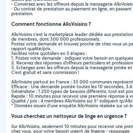
- Conversez avec les offreurs depuis la messagerie AlloVoisi
- Du contrat de prestation au paiement en ligne, en passant pa
prestation.
Comment fonctionne AlloVoisins ?
AlloVoisins c’est la marketplace leader dédiée aux prestatio
de membres, dont 300 000 professionnels.
Postez votre demande et trouvez proche de chez vous un parti
rapport qualité/prix.
Facilitez votre quotidien en 3 étapes :
1. Postez votre demande : indiquez votre besoin en quelque
2. Recevez des réponses d’offreurs particuliers et professio
3. Echangez avec les offreurs depuis la messagerie privée et 
C’est gratuit et sans commission !
AlloVoisins partout en France : 35 000 communes représentées 
Efficace : Une demande postée toutes les 10 secondes, 3.6
Généraliste : 1 250 types de besoins différents, tout est poss
Rapide : 10 minutes pour recevoir une première réponse à 
Qualité / prix : 4 membres AlloVoisins sur 5* indiquent qu’All
* Données issues d’une enquête AlloVoisins réalisée sur un é
Vous cherchez un nettoyeur de linge en urgence ?
Sur AlloVoisins, seulement 10 minutes pour recevoir une p
chez vous, pour votre besoin urgent de lingerie - repassage