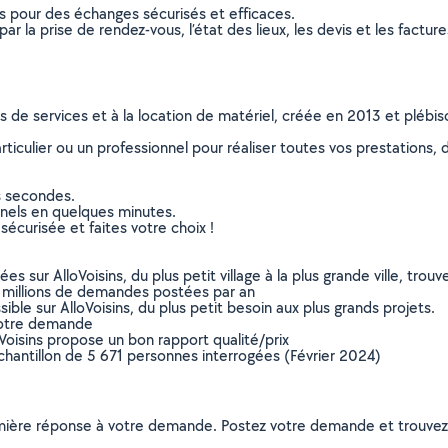
ns pour des échanges sécurisés et efficaces.
r la prise de rendez-vous, l’état des lieux, les devis et les facture
ns de services et à la location de matériel, créée en 2013 et plébi
culier ou un professionnel pour réaliser toutes vos prestations, d
s secondes.
nnels en quelques minutes.
sécurisée et faites votre choix !
sur AlloVoisins, du plus petit village à la plus grande ville, tro
 millions de demandes postées par an
ible sur AlloVoisins, du plus petit besoin aux plus grands projets.
votre demande
oVoisins propose un bon rapport qualité/prix
chantillon de 5 671 personnes interrogées (Février 2024)
remière réponse à votre demande. Postez votre demande et trouve