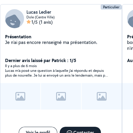
Particulier
Lucas Ledier
Dole (Centre Ville)
1/5
(1 avis)
Présentation
Pr
Je n'ai pas encore renseigné ma présentation.
bon
n'i
l'
Dernier avis laissé par Patrick : 1/5
Au
Il y a plus de 6 mois
Lucas m'a posé une question à laquelle j'ai répondu et depuis
plus de nouvelle. Je lui ai envoyé un avis le lendemain, mais pas
de réponse
Voir le profil
Contacter