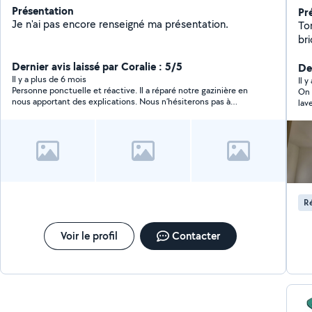
Présentation
Pr
Je n'ai pas encore renseigné ma présentation.
Tom'Renov
br
bâ
Dernier avis laissé par Coralie : 5/5
pl
De
Il y a plus de 6 mois
am
Il 
Personne ponctuelle et réactive. Il a réparé notre gazinière en
On 
entreti
nous apportant des explications. Nous n’hésiterons pas à
lav
Dev
refaire appel à lui. Nous vous remercions chaleureusement
réc
dé
pour votre prestation.
ses
Ré
Voir le profil
Contacter