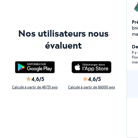
Pr
br
Nos utilisateurs nous
mat
ded
évaluent
Der
Il 
Flo
mes
4,6/5
4,6/5
Calculé à partir de 48731 avis
Calculé à partir de 66000 avis