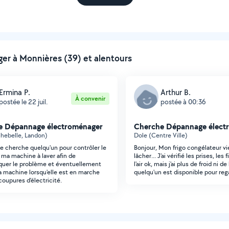
r à Monnières (39) et alentours
Ermina P.
Arthur B.
À convenir
postée le 22 juil.
postée à 00:36
e Dépannage électroménager
Cherche Dépannage élect
hebelle, Landon)
Dole (Centre Ville)
Je cherche quelqu'un pour contrôler le
Bonjour, Mon frigo congélateur v
 ma machine à laver afin de
lâcher... J'ai vérifié les prises, les 
quer le problème et éventuellement
l'air ok, mais j'ai plus de froid ni de 
La machine lorsqu'elle est en marche
quelqu'un est disponible pour rega
coupures d'électricité.