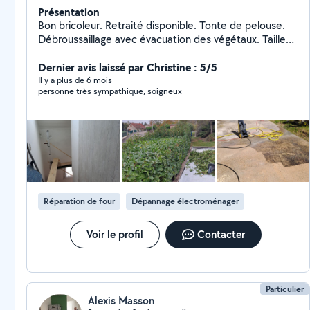
Présentation
Bon bricoleur. Retraité disponible. Tonte de pelouse.
Débroussaillage avec évacuation des végétaux. Taille
de haies avec évacuation des végétaux. Nettoyage de
terrain délaissé depuis plusieurs années. Petits travaux
Dernier avis laissé par Christine : 5/5
extérieurs en été. Petits travaux intérieurs en hiver.
Il y a plus de 6 mois
personne très sympathique, soigneux
Aimable et respectueux. Je ne peux que répondre à 3
voisins par mois car je n'ai pas payer d'abonnement. En
conséquence, si je ne vous réponds pas aux demandes
privées dans l'heure, c'est que j'ai déjà répondu 3 fois
dans le mois. J'en suis désolé, ce n'est pas moi qui ait
fait le règlement "allo voisin ". Cordialement.
Réparation de four
Dépannage électroménager
Voir le profil
Contacter
Particulier
Alexis Masson