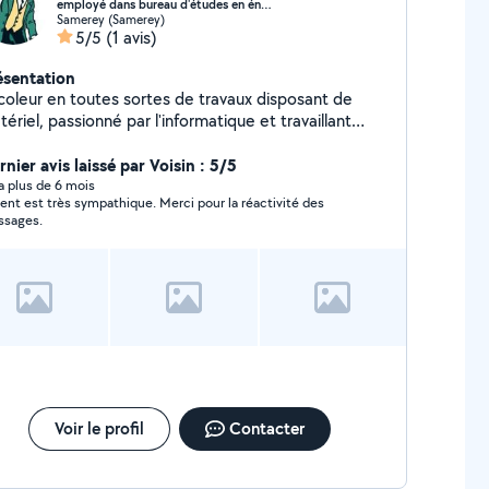
employé dans bureau d'études en énergie électriq..
Samerey (Samerey)
5/5
(1 avis)
ésentation
icoleur en toutes sortes de travaux disposant de
ériel, passionné par l'informatique et travaillant
ans, n'hésitez pas à faire signe
nier avis laissé par Voisin : 5/5
y a plus de 6 mois
rent est très sympathique. Merci pour la réactivité des
sages.
Voir le profil
Contacter