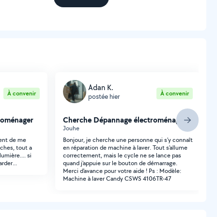
Adan K.
À convenir
À convenir
postée hier
roménager
Cherche Dépannage électroménager
Jouhe
ient de me
Bonjour, je cherche une personne qui s'y connaît
fiches, tout a
en réparation de machine à laver. Tout s'allume
lumière.... si
correctement, mais le cycle ne se lance pas
rder...
quand j'appuie sur le bouton de démarrage.
Merci d'avance pour votre aide ! Ps : Modèle:
Machine à laver Candy CSWS 4106TR-47