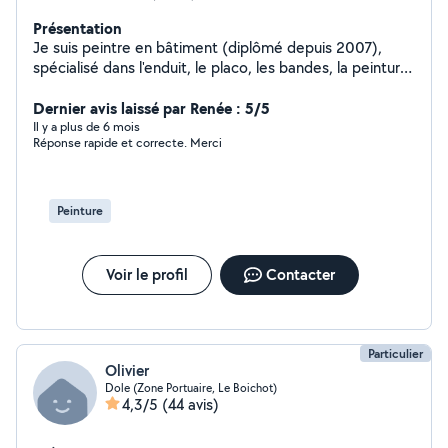
Présentation
Je suis peintre en bâtiment (diplômé depuis 2007),
spécialisé dans l'enduit, le placo, les bandes, la peinture
et la pose de toile de verre. En plus de mes
compétences en finition, je propose des services de
Dernier avis laissé par Renée : 5/5
bricolage, du montage de meubles à divers petits
Il y a plus de 6 mois
Réponse rapide et correcte. Merci
travaux. Je dispose également d'une prise OBD pour
diagnostiquer et effacer les défauts de vos véhicules.
Passionné par l'informatique, je suis à votre disposition
pour vous aider à distance ou en présentiel.
Peinture
Voir le profil
Contacter
Particulier
Olivier
Dole (Zone Portuaire, Le Boichot)
4,3/5
(44 avis)