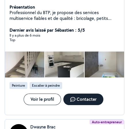
Présentation
Professionnel du BTP, je propose des services
multiservice fiables et de qualité : bricolage, petits
travaux, aménagements, réparations et jardinage.
Sérieux, ponctuel et expérimenté, je réalise chaque
Dernier avis laissé par Sébastien : 5/5
mission avec soin et professionnalisme. Mon objectif :
Il y a plus de 6 mois
Top
vous offrir un service efficace et vous faciliter la vie.
Peinture
Escalier à peindre
Voir le profil
Contacter
Auto-entrepreneur
Dwayne Brac