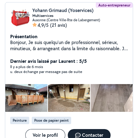
Auto-entrepreneur
Yohann Grimaud (Yoservices)
Multiservices
Auxonne (Centre Ville-Rte de Labergement)
4,9/5
(21 avis)
Présentation
Bonjour, Je suis quelqu'un de professionnel, sérieux,
minutieux, & arrangeant dans la limite du raisonnable. Je
touche à tout (sauf l'électricité) : Plâtrerie & peinture
Revêtements de sol Pose de lino,parquet,carrelage
Dernier avis laissé par Laurent : 5/5
Montage de meubles Création de meubles, dressing,
Il y a plus de 6 mois
u. deux échange par message pas de suite
abris de jardin Entretien & propreté jardin Nettoyage
terrasse, murets Pose de portail, clôture, pavé Aide au
déménagement Travaux intérieur/extérieur Neuf &
Rénovation N'hésitez pas à me contacter si vous
souhaitez des photos de ce que je fais, ou des
informations complémentaires. Au plaisir.
Peinture
Pose de papier peint
Voir le profil
Contacter