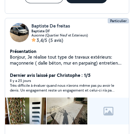
Particulier
Baptiste De freitas
Baptiste DF
Auxonne (Quartier Neuf et Exterieurs)
3,4/5
(5 avis)
Présentation
Bonjour, Je réalise tout type de travaux extérieurs:
maçonnerie ( dalle béton, mur en parpaing) entretien
espaces verts, tonte de pelouse, taille de haie ainsi que
des travaux intérieurs: peinture, bande à joint , plaque
Dernier avis laissé par Christophe : 1/5
de plâtre Je reste à votre disposition pour plus de
Il y a 25 jours
Très difficile à évaluer quand nous n’avons même pas pu avoir le
questions. Baptiste
devis. Un engagement reste un engagement et celui-ci n’a pas
du tout été honoré. En tout cas, si nous avons besoin, nous ne
le ferons pas avec Baptiste, une parole est une parole