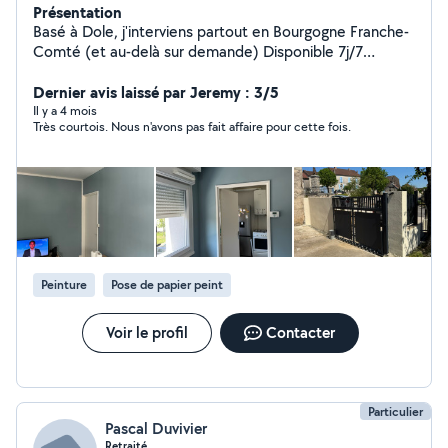
Présentation
Basé à Dole, j'interviens partout en Bourgogne Franche-
Comté (et au-delà sur demande) Disponible 7j/7
Interventions sur rendez-vous Urgences possibles Je
propose des services fiables, rapides et soignés : -
Dernier avis laissé par Jeremy : 3/5
Montage de meubles - Peinture - Tonte -
Il y a 4 mois
Très courtois. Nous n'avons pas fait affaire pour cette fois.
Débroussaillage - Pose de sols - Pose de cuisine - Petite
plomberie - Petite électricité - Réparations de volets -
Entretien des logements et locaux pro (réguliers ou
ponctuels) - D'autres services à la demande N'hésitez
pas à me contacter ! Dépannage - Urgence - Entretien -
Maintenance - Travaux d'intérieur
Peinture
Pose de papier peint
Voir le profil
Contacter
Particulier
Pascal Duvivier
Retraité