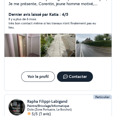
Je me présente, Corentin, jeune homme motivé,
rigoureux et professionnel. Je suis à la recherche de
chantiers afin de développer mes compétences,
Dernier avis laissé par Katia : 4/5
enrichir mon expérience et proposer un travail de
Il y a plus de 6 mois
très bon contact même si les travaux n'ont finalement pas eu
qualité. Je propose mes services dans les domaines
lieu.
suivants : Entretien extérieur : tonte de pelouse,
désherbage, taille de haies Travaux manuels : peinture,
ponçage, petits travaux de rénovation Sérieux, ponctuel
et appliqué, je m'engage à fournir un travail soigné, dans
le respect de vos attentes. Pour plus d'informations ou
un devis, n'hésitez pas à me contacter
Voir le profil
Contacter
Particulier
Rapha Filippi-Labigand
Peintre/Bricolage/Informatique
Dole (Zone Portuaire, Le Boichot)
5/5
(1 avis)