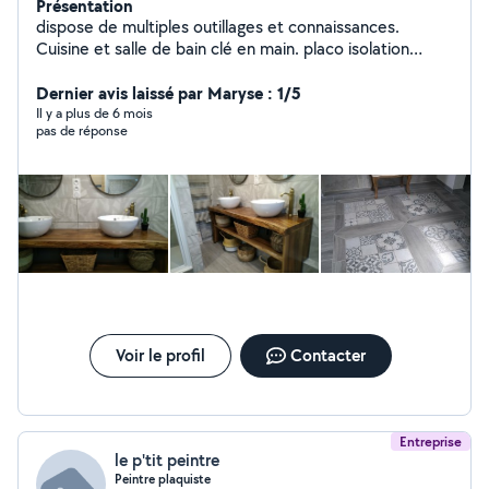
Présentation
dispose de multiples outillages et connaissances.
Cuisine et salle de bain clé en main. placo isolation
carrelage peinture parquet tapisserie agencement
cuisine et menuiserie ferronnerie arc et mig maçonnerie
Dernier avis laissé par Maryse : 1/5
plomberie électricité entretien espaces
Il y a plus de 6 mois
pas de réponse
verts...dépannage en tous genres..à faible coût..
charpente toiture en bac acier. possibilité béton
désactivé et décoratif suivant volume. élagage taille
d'arbres. abattage....curage et débouchage
canalisations.... me contacter si un doute ou un conseil.
possibilté de location de quelques matériels.
Voir le profil
Contacter
Entreprise
le p'tit peintre
Peintre plaquiste