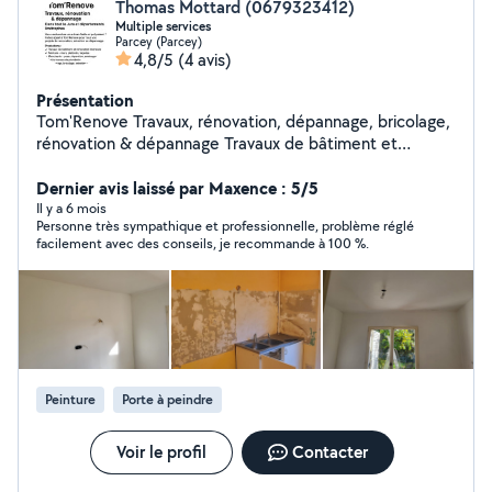
Thomas Mottard (0679323412)
Multiple services
Parcey (Parcey)
4,8/5
(4 avis)
Présentation
Tom'Renove Travaux, rénovation, dépannage, bricolage,
rénovation & dépannage Travaux de bâtiment et
rénovation intérieure Peinture - murs, plafonds, façades
Menuiserie- pose, réparation, aménagements Petites
Dernier avis laissé par Maxence : 5/5
travaux de plomberie, entretien extérieur. Travail soigné
Il y a 6 mois
Personne très sympathique et professionnelle, problème réglé
et professionnel Devis gratuit et rapide Intervention
facilement avec des conseils, je recommande à 100 %.
dans tout le jura et départements limitrophes
Peinture
Porte à peindre
Voir le profil
Contacter