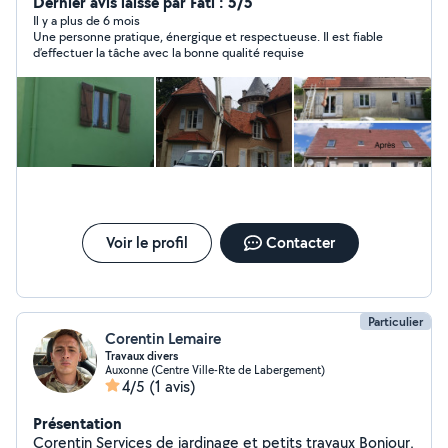
tablettes, pose et remplacement des gouttières,
Dernier avis laissé par Fati : 5/5
également le remplacement des dessous de toiture en
Il y a plus de 6 mois
Une personne pratique, énergique et respectueuse. Il est fiable
pvc et de faîtières ou réparation. Rénovation de portail
d’effectuer la tâche avec la bonne qualité requise
et murs avec petit travaux de maçonnerie.
Voir le profil
Contacter
Particulier
Corentin Lemaire
Travaux divers
Auxonne (Centre Ville-Rte de Labergement)
4/5
(1 avis)
Présentation
Corentin Services de jardinage et petits travaux Bonjour,