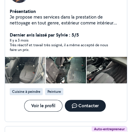
Présentation
Je propose mes services dans la prestation de
nettoyage en tout genre, extérieur comme intérieur
avec soin et efficacité. Terrasses, voiture, canapés,
toitures, etc. Je peux également intervenir comme
Dernier avis laissé par Sylvie : 5/5
manutentionnaire polyvalent Aide au déménagement,
Il y a 3 mois
Très réactif et travail très soigné, il a même accepté de nous
manœuvre, port de charges, et divers, débroussaillage,
faire un prix.
peinture. J'aime rendre service et travailler proprement,
que ce soit pour un coup de main ponctuel ou une aide
plus régulière. Je suis également flexible, ponctuel et à
l'écoute, pour m'adapter au mieux à vos contraintes.
N'hésitez pas à me solliciter, je me ferai un plaisir de
vous répondre rapidement.
Cuisine à peindre
Peinture
Voir le profil
Contacter
Auto-entrepreneur