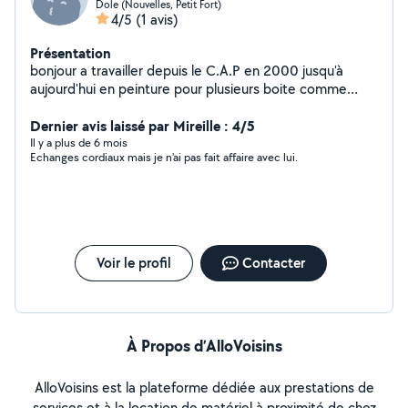
Dole (Nouvelles, Petit Fort)
4/5
(1 avis)
Présentation
bonjour a travailler depuis le C.A.P en 2000 jusqu'à
aujourd'hui en peinture pour plusieurs boite comme
allouis bongler baffy a dijon en t'en que plaquiste peintre
et a travailler a mon compte 80% pour maison fenix qui
Dernier avis laissé par Mireille : 4/5
a fermer malheureusement
Il y a plus de 6 mois
Echanges cordiaux mais je n'ai pas fait affaire avec lui.
Voir le profil
Contacter
À Propos d’AlloVoisins
AlloVoisins est la plateforme dédiée aux prestations de
services et à la location de matériel à proximité de chez