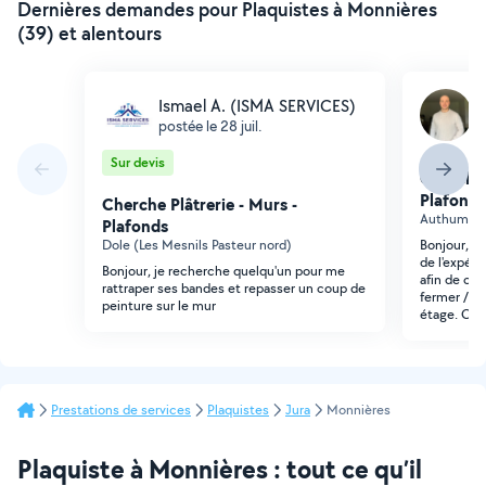
Dernières demandes pour Plaquistes à Monnières
(39) et alentours
Ismael A. (ISMA SERVICES)
N
postée le 28 juil.
p
Sur devis
Cherche 
Plafonds
Cherche Plâtrerie - Murs -
Authume
Plafonds
Dole (Les Mesnils Pasteur nord)
Bonjour, j
de l'expér
Bonjour, je recherche quelqu'un pour me
afin de cré
rattraper ses bandes et repasser un coup de
fermer / is
peinture sur le mur
étage. Co
Prestations de services
Plaquistes
Jura
Monnières
Plaquiste à Monnières : tout ce qu’il