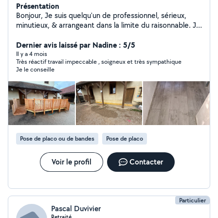
Présentation
Bonjour, Je suis quelqu'un de professionnel, sérieux,
minutieux, & arrangeant dans la limite du raisonnable. Je
touche à tout (sauf l'électricité) : Plâtrerie & peinture
Revêtements de sol Pose de lino,parquet,carrelage
Dernier avis laissé par Nadine : 5/5
Montage de meubles Création de meubles, dressing,
Il y a 4 mois
Très réactif travail impeccable , soigneux et très sympathique
abris de jardin Entretien & propreté jardin Nettoyage
Je le conseille
terrasse, murets Pose de portail, clôture, pavé Aide au
déménagement Travaux intérieur/extérieur Neuf &
Rénovation N'hésitez pas à me contacter si vous
souhaitez des photos de ce que je fais, ou des
informations complémentaires. Au plaisir.
Pose de placo ou de bandes
Pose de placo
Voir le profil
Contacter
Particulier
Pascal Duvivier
Retraité