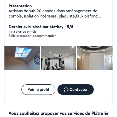
Présentation
Artisans depuis 20 années dans aménagement de
comble, isolation intérieure, plaquiste,faux plafond
démontable, pose de parquets pvc et stratifiés RGE
depuis 10 ans je monte les dossier gratuitement pour
Dernier avis laissé par Mathey : 5/5
les primes CEE et primes renov Qualibat 2024
Il y a plus de 6 mois
Belle prestation .a recommander
Voir le profil
Contacter
Vous souhaitez proposer vos services de Plâtrerie