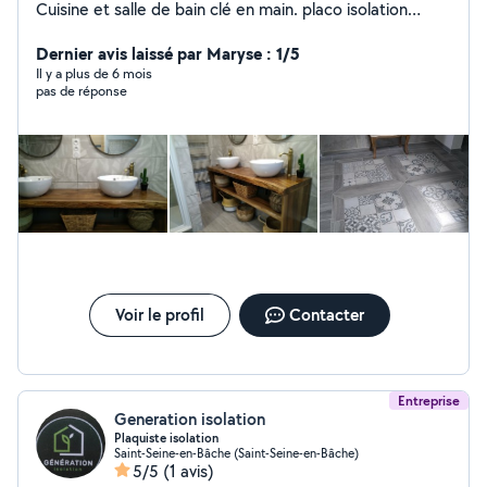
Cuisine et salle de bain clé en main. placo isolation
carrelage peinture parquet tapisserie agencement
cuisine et menuiserie ferronnerie arc et mig maçonnerie
Dernier avis laissé par Maryse : 1/5
plomberie électricité entretien espaces
Il y a plus de 6 mois
pas de réponse
verts...dépannage en tous genres..à faible coût..
charpente toiture en bac acier. possibilité béton
désactivé et décoratif suivant volume. élagage taille
d'arbres. abattage....curage et débouchage
canalisations.... me contacter si un doute ou un conseil.
possibilté de location de quelques matériels.
Voir le profil
Contacter
Entreprise
Generation isolation
Plaquiste isolation
Saint-Seine-en-Bâche (Saint-Seine-en-Bâche)
5/5
(1 avis)