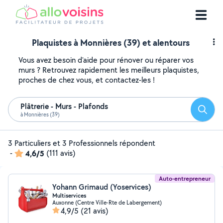
Plaquistes à Monnières (39) et alentours
Vous avez besoin d'aide pour rénover ou réparer vos
murs ? Retrouvez rapidement les meilleurs plaquistes,
proches de chez vous, et contactez-les !
Plâtrerie - Murs - Plafonds
Reche
à Monnières (39)
3 Particuliers et 3 Professionnels répondent
-
4,6/5
(111 avis)
Auto-entrepreneur
Yohann Grimaud (Yoservices)
Multiservices
Auxonne (Centre Ville-Rte de Labergement)
4,9/5
(21 avis)