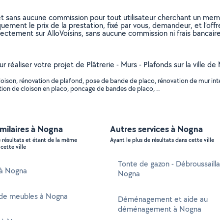
et sans aucune commission pour tout utilisateur cherchant un membre
uement le prix de la prestation, fixé par vous, demandeur, et l’offr
rectement sur AlloVoisins, sans aucune commission ni frais bancaire
r réaliser votre projet de Plâtrerie - Murs - Plafonds sur la ville d
ison, rénovation de plafond, pose de bande de placo, rénovation de mur intéri
sation de cloison en placo, poncage de bandes de placo, ..
imilaires à Nogna
Autres services à Nogna
e résultats et étant de la même
Ayant le plus de résultats dans cette ville
cette ville
Tonte de gazon - Débroussaill
 à Nogna
Nogna
de meubles à Nogna
Déménagement et aide au
déménagement à Nogna