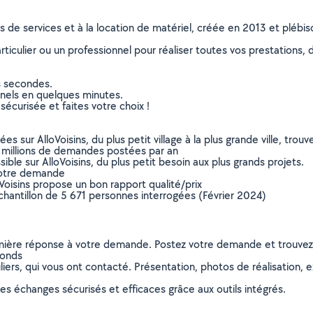
ns de services et à la location de matériel, créée en 2013 et plébi
culier ou un professionnel pour réaliser toutes vos prestations, d
s secondes.
nnels en quelques minutes.
sécurisée et faites votre choix !
sur AlloVoisins, du plus petit village à la plus grande ville, tro
 millions de demandes postées par an
ible sur AlloVoisins, du plus petit besoin aux plus grands projets.
votre demande
oVoisins propose un bon rapport qualité/prix
chantillon de 5 671 personnes interrogées (Février 2024)
remière réponse à votre demande. Postez votre demande et trouve
fonds
ers, qui vous ont contacté. Présentation, photos de réalisation, exp
s échanges sécurisés et efficaces grâce aux outils intégrés.