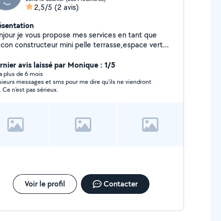
2,5/5
(2 avis)
ésentation
njour je vous propose mes services en tant que
con constructeur mini pelle terrasse,espace vert
otoculteur debroussaillage taille etc...homme sérieux
pide et trés expérimenté .
rnier avis laissé par Monique : 1/5
y a plus de 6 mois
sieurs messages et sms pour me dire qu'ils ne viendront
. Ce n'est pas sérieux.
Voir le profil
Contacter