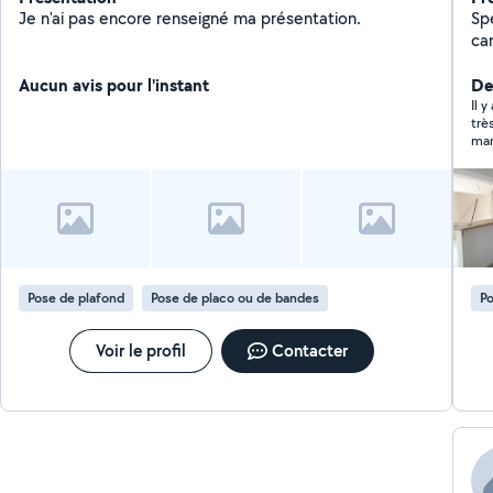
Je n'ai pas encore renseigné ma présentation.
Sp
car
Pa
Aucun avis pour l'instant
l'
De
Cli
Il y
trè
po
man
de
co
Pose de plafond
Pose de placo ou de bandes
Po
Voir le profil
Contacter