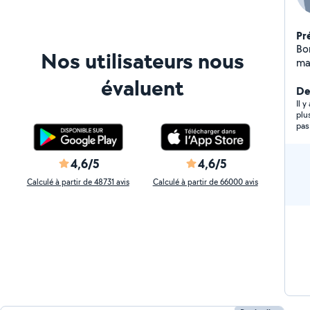
Pr
Bo
Nos utilisateurs nous
ma
,m
évaluent
ra
De
Il 
plu
pas
4,6/5
4,6/5
Calculé à partir de 48731 avis
Calculé à partir de 66000 avis