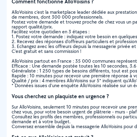
Comment fonctionne AlloVoisins ?
AlloVoisins c’est la marketplace leader dédiée aux prestatio
de membres, dont 300 000 professionnels.
Postez votre demande et trouvez proche de chez vous un parti
rapport qualité/prix.
Facilitez votre quotidien en 3 étapes :
1. Postez votre demande : indiquez votre besoin en quelque
2. Recevez des réponses d’offreurs particuliers et professio
3. Echangez avec les offreurs depuis la messagerie privée et 
C’est gratuit et sans commission !
AlloVoisins partout en France : 35 000 communes représentées 
Efficace : Une demande postée toutes les 10 secondes, 3.6
Généraliste : 1 250 types de besoins différents, tout est poss
Rapide : 10 minutes pour recevoir une première réponse à 
Qualité / prix : 4 membres AlloVoisins sur 5* indiquent qu’All
* Données issues d’une enquête AlloVoisins réalisée sur un é
Vous cherchez un plaquiste en urgence ?
Sur AlloVoisins, seulement 10 minutes pour recevoir une p
chez vous, pour votre besoin urgent de plâtrerie - murs - pla
Consultez les profils des membres, professionnels ou particuli
demande et à votre budget.
Conversez ensemble depuis la messagerie AlloVoisins pour de