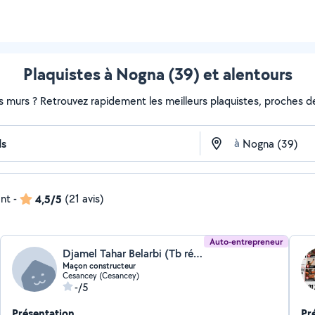
Plaquistes à Nogna (39) et alentours
s murs ? Retrouvez rapidement les meilleurs plaquistes, proches de
à
ent
-
4,5/5
(21 avis)
Auto-entrepreneur
Djamel Tahar Belarbi (Tb rénovation maçonnerie)
Maçon constructeur
Cesancey (Cesancey)
-/5
Présentation
Pr