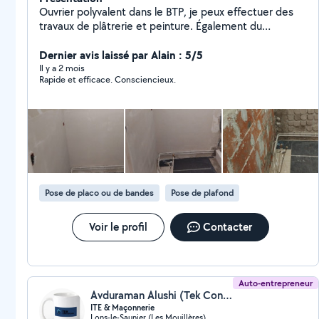
Ouvrier polyvalent dans le BTP, je peux effectuer des
travaux de plâtrerie et peinture. Également du
bricolage comme l'installation ou le montage de
meubles.
Dernier avis laissé par Alain : 5/5
Il y a 2 mois
Rapide et efficace. Consciencieux.
Pose de placo ou de bandes
Pose de plafond
Voir le profil
Contacter
Auto-entrepreneur
Avduraman Alushi (Tek Construction)
ITE & Maçonnerie
Lons-le-Saunier (Les Mouillères)