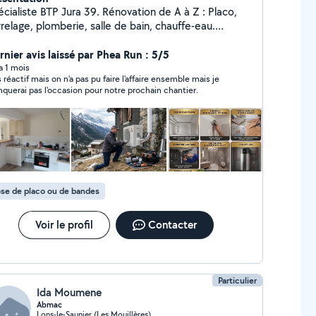
écialiste BTP Jura 39. Rénovation de A à Z : Placo,
relage, plomberie, salle de bain, chauffe-eau.
rtenaire RGE QualiPac pour entretien, maintenance,
installation d'équipements pompe à chaleur,
rnier avis laissé par Phea Run : 5/5
matisation performants. Travail soigné et de qualité
 a 1 mois
s réactif mais on n'a pas pu faire l'affaire ensemble mais je
ur votre confort." Je intervient à 40km aux alentours
querai pas l'occasion pour notre prochain chantier.
 Lons-le-Saunier 39000 pour toute demande
ntactez par téléphone
se de placo ou de bandes
Voir le profil
Contacter
Particulier
Ida Moumene
Abmac
Lons-le-Saunier (Les Mouillères)