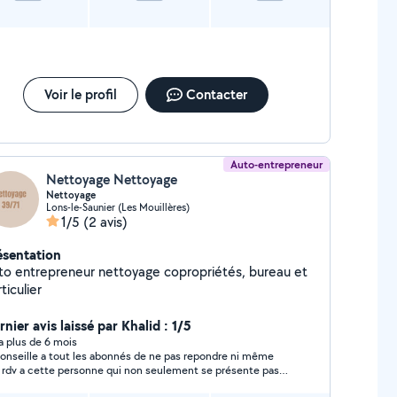
Voir le profil
Contacter
Auto-entrepreneur
Nettoyage Nettoyage
Nettoyage
Lons-le-Saunier (Les Mouillères)
1/5
(2 avis)
ésentation
to entrepreneur nettoyage copropriétés, bureau et
ticulier
nier avis laissé par Khalid : 1/5
y a plus de 6 mois
conseille a tout les abonnés de ne pas repondre ni même
é rdv a cette personne qui non seulement se présente pas
au rdv mai ne previen de sont absence, perte de temp inutile !!!