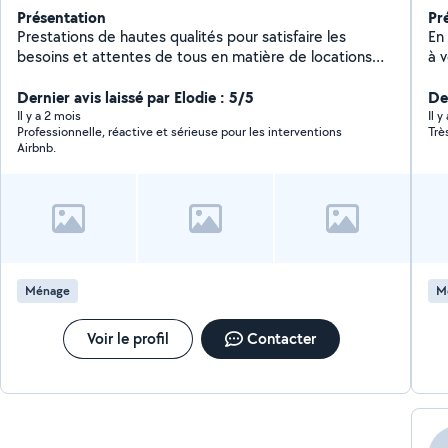
Présentation
Pr
Prestations de hautes qualités pour satisfaire les
En 
besoins et attentes de tous en matière de locations
à 
saisonnières. N'hésitez pas à me contacter vous ne
pr
serez pas déçu par mes prestations !
Dernier avis laissé par Elodie : 5/5
aut
Der
co
Il y a 2 mois
Il 
Professionnelle, réactive et sérieuse pour les interventions
Trè
be
Airbnb.
Ménage
M
Voir le profil
Contacter