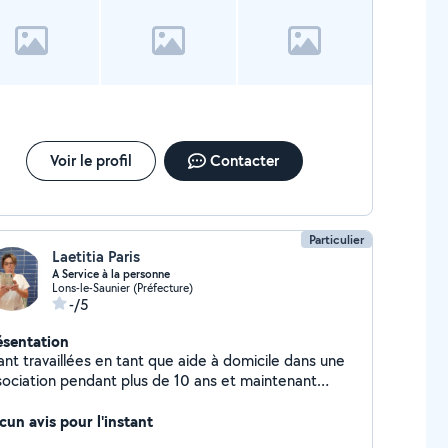
Voir le profil
Contacter
Particulier
Laetitia Paris
A Service à la personne
Lons-le-Saunier (Préfecture)
-/5
ésentation
ant travaillées en tant que aide à domicile dans une
ciation pendant plus de 10 ans et maintenant
ntinue par cesu je cherche quelque heure de
nage et d'aide à la personne sur Lons le Saunier
cun avis pour l'instant
iquement.