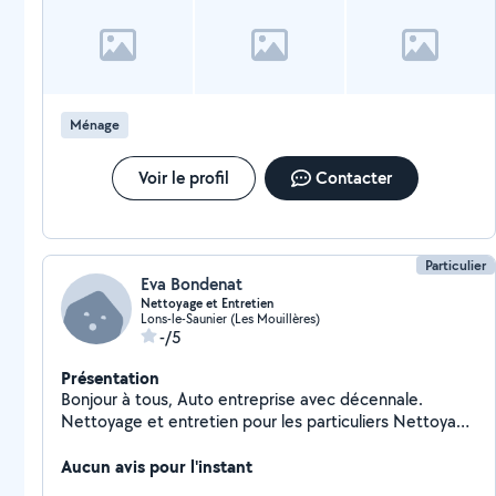
Ménage
Voir le profil
Contacter
Particulier
Eva Bondenat
Nettoyage et Entretien
Lons-le-Saunier (Les Mouillères)
-/5
Présentation
Bonjour à tous, Auto entreprise avec décennale.
Nettoyage et entretien pour les particuliers Nettoyage
et entretien pour les professionnels Nettoyage
occasionnel : déménagement / petit travaux ect.
Aucun avis pour l'instant