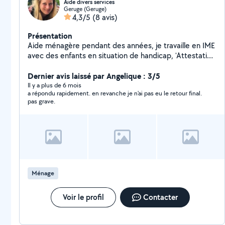
Aide divers services
Geruge (Geruge)
4,3/5
(8 avis)
Présentation
Aide ménagère pendant des années, je travaille en IME
avec des enfants en situation de handicap, 'Attestation
de Connaissances pour les Animaux de compagnie
d'espèces domestiques en poche, je suis disposée à
Dernier avis laissé par Angelique : 3/5
rendre mes services dans l'entretien de domicile ou
Il y a plus de 6 mois
a répondu rapidement. en revanche je n'ai pas eu le retour final.
ménage complet lors de
pas grave.
déménagement/emménagement, nettoyage de
voiture. garde d'animaux, d'enfants.
Ménage
Voir le profil
Contacter