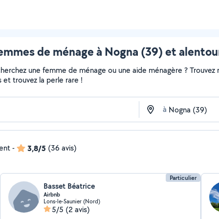
emmes de ménage à Nogna (39) et alentou
echerchez une femme de ménage ou une aide ménagère ? Trouvez ra
et trouvez la perle rare !
à
dent
-
3,8/5
(36 avis)
Particulier
Basset Béatrice
Airbnb
Lons-le-Saunier (Nord)
5/5
(2 avis)