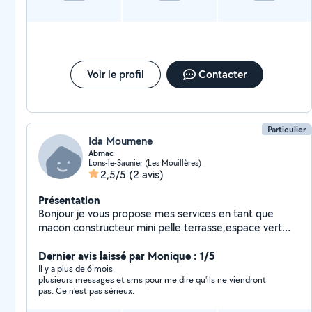
Voir le profil
Contacter
Particulier
Ida Moumene
Abmac
Lons-le-Saunier (Les Mouillères)
2,5/5
(2 avis)
Présentation
Bonjour je vous propose mes services en tant que
macon constructeur mini pelle terrasse,espace vert
,motoculteur debroussaillage taille etc...homme sérieux
rapide et trés expérimenté .
Dernier avis laissé par Monique : 1/5
Il y a plus de 6 mois
plusieurs messages et sms pour me dire qu'ils ne viendront
pas. Ce n'est pas sérieux.