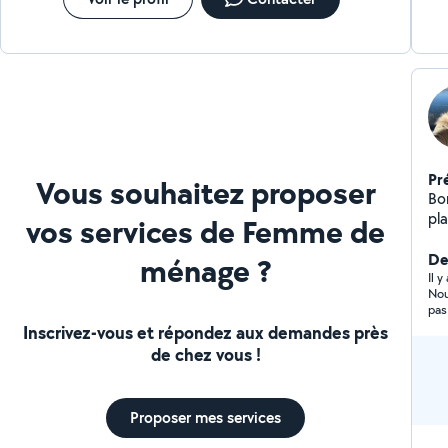
Pr
Vous souhaitez proposer
Bonjour, je re ch
pl
vos services de Femme de
- Entr
Accomp
De
ménage ?
dis
Il 
Nou
vo
pas
Inscrivez-vous et répondez aux demandes près
de chez vous !
Proposer mes services