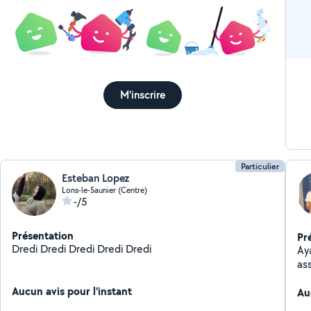
M'inscrire
Particulier
Esteban Lopez
Lons-le-Saunier (Centre)
-/5
Présentation
Pr
Dredi Dredi Dredi Dredi Dredi
Ay
asso
co
Aucun avis pour l'instant
mé
Au
un