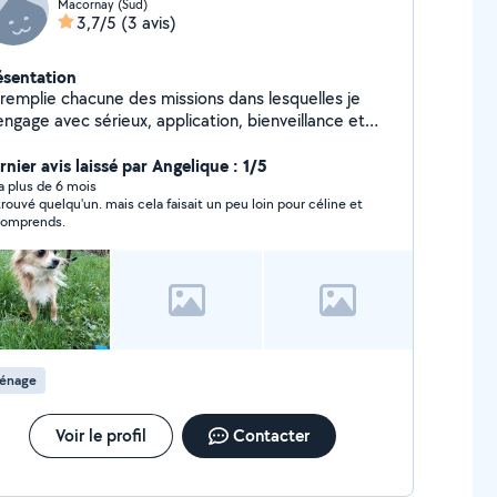
Macornay (Sud)
3,7/5
(3 avis)
ésentation
 remplie chacune des missions dans lesquelles je
engage avec sérieux, application, bienveillance et
spect. Je ne me cloisonne pas à un seul métier ,mais
tôt à des savoirs faire,savoirs-être. Ici je vous
nier avis laissé par Angelique : 1/5
opose de garder,veiller sur vos animaux . De
y a plus de 6 mois
i trouvé quelqu'un. mais cela faisait un peu loin pour céline et
nfectionner des Bons petits plats ménagers, pour
comprends.
rsonnes âgées,mobilisées... Également des
périences en hôtellerie service
stauration,nettoyage des chambres... Également
ête à explorer des nouvelles propositions
énage
Voir le profil
Contacter