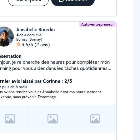
Auto-entrepreneur
Annabelle Bourdin
Aide à domicile
Bornay (Bornay)
3,5/5
(2 avis)
ésentation
erche des heures pour compléter mon
anning pour vous aider dans les tâches quotidiennes.
etien du logement - Aide au repas - Repassage -
agnement Je suis une personne motivé,
rnier avis laissé par Corinne : 2/5
crète et très professionnelle. C'est avec plaisir de
y a plus de 6 mois
s avions rendez-vous et Annabelle n’est malheureusement
us aider. Je fait ce métier depuis des années!
 venue, sans prévenir. Dommage…