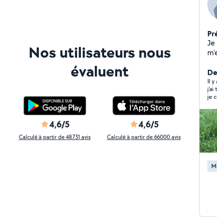
Pr
Je
Nos utilisateurs nous
m'
re
évaluent
plu
Der
pr
Il 
j'a
co
je 
pe
ex
re
4,6/5
4,6/5
pr
Calculé à partir de 48731 avis
Calculé à partir de 66000 avis
M