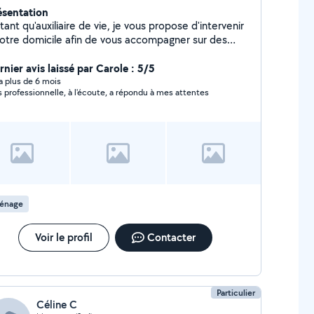
ésentation
tant qu'auxiliaire de vie, je vous propose d'intervenir
votre domicile afin de vous accompagner sur des
estations qui vous permettront de préserver votre
onomie. Aide à la toilette, transferts, repas,
nier avis laissé par Carole : 5/5
urses, repassage, ménage, en fonction de vos
y a plus de 6 mois
s professionnelle, à l'écoute, a répondu à mes attentes
soins.
énage
Voir le profil
Contacter
Particulier
Céline C