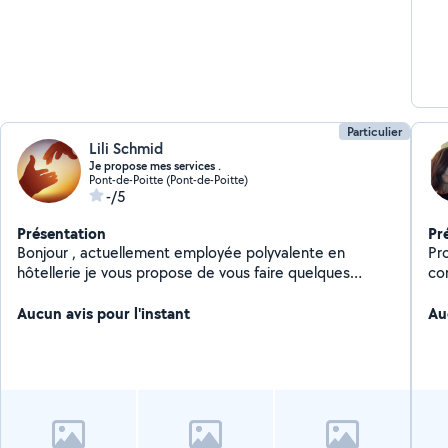
Particulier
Lili Schmid
Je propose mes services .
Pont-de-Poitte (Pont-de-Poitte)
-/5
Présentation
Pr
Bonjour , actuellement employée polyvalente en
Pr
hôtellerie je vous propose de vous faire quelques
co
heures de ménage les après midis de 14h a 18h ou
garde d' enfants étant moi même maman , tarifs a voir
Aucun avis pour l'instant
Au
ensemble . Je peux me déplacer dans un rayon de
20km aux alentours de Pont de poitte . N'hésitez pas à
me contacter par message . Pas sérieux s'abstenir
Merci Lisa