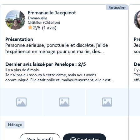
Particulier
Emmanuelle Jacquinot
Emmanuelle
Châtillon (Châtillon)
2/5
(1 avis)
Présentation
Pr
Personne sérieuse, ponctuelle et discrète, j'ai de
Je
l'expérience en ménage pour une mairie, des
so
particuliers et pour moi-même. J'apprécie
mon emploi. 
particulièrement le nettoyage des sanitaires, le
Dernier avis laissé par Penelope : 2/5
gar
De
récurage, le dépoussierage, le cirage des meubles, le
co
Il y a plus de 6 mois
Il 
Je n'ai pas eu recours à cette dame, mais nous avons
Trè
balayage et la confection des lits. Je maîtrise les
d'
communiqué. Elle était polie et, malheureusement, elle n'est
eff
techniques de nettoyage et utilisent un matériel
ha
pas disponible.
adapté : aspirateur laveur, balai-brosse, balayette,
ai
serpillière, seau, balai. Travail soigné garantie !
an
tra
de
pa
me
Ménage
Pa
50
Voir le profil
Contacter