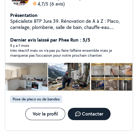
4,7/5
(6 avis)
Présentation
Spécialiste BTP Jura 39. Rénovation de A à Z : Placo,
carrelage, plomberie, salle de bain, chauffe-eau.
Partenaire RGE QualiPac pour entretien, maintenance,
l'installation d'équipements pompe à chaleur,
Dernier avis laissé par Phea Run : 5/5
Climatisation performants. Travail soigné et de qualité
Il y a 1 mois
très réactif mais on n'a pas pu faire l'affaire ensemble mais je
pour votre confort." Je intervient à 40km aux alentours
manquerai pas l'occasion pour notre prochain chantier.
de Lons-le-Saunier 39000 pour toute demande
contactez par téléphone
Pose de placo ou de bandes
Voir le profil
Contacter