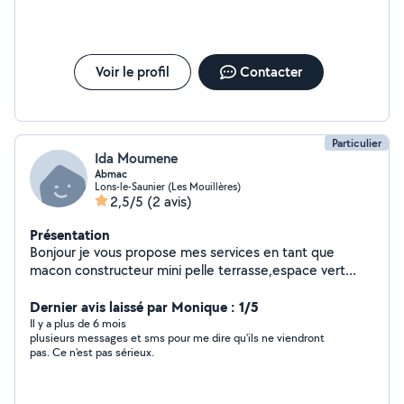
Voir le profil
Contacter
Particulier
Ida Moumene
Abmac
Lons-le-Saunier (Les Mouillères)
2,5/5
(2 avis)
Présentation
Bonjour je vous propose mes services en tant que
macon constructeur mini pelle terrasse,espace vert
,motoculteur debroussaillage taille etc...homme sérieux
rapide et trés expérimenté .
Dernier avis laissé par Monique : 1/5
Il y a plus de 6 mois
plusieurs messages et sms pour me dire qu'ils ne viendront
pas. Ce n'est pas sérieux.