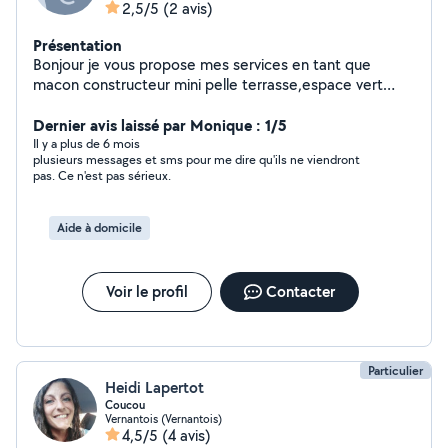
2,5/5
(2 avis)
Présentation
Bonjour je vous propose mes services en tant que
macon constructeur mini pelle terrasse,espace vert
,motoculteur debroussaillage taille etc...homme sérieux
rapide et trés expérimenté .
Dernier avis laissé par Monique : 1/5
Il y a plus de 6 mois
plusieurs messages et sms pour me dire qu'ils ne viendront
pas. Ce n'est pas sérieux.
Aide à domicile
Voir le profil
Contacter
Particulier
Heidi Lapertot
Coucou
Vernantois (Vernantois)
4,5/5
(4 avis)