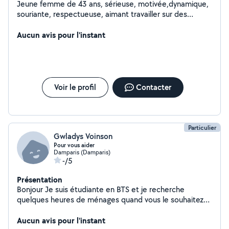
Jeune femme de 43 ans, sérieuse, motivée,dynamique,
souriante, respectueuse, aimant travailler sur des
missions variées dans tous les domaines du secteur
d'activité de l'aide à la personne. Paiement espèces où
Aucun avis pour l'instant
par chèque cesu.merci
Voir le profil
Contacter
Particulier
Gwladys Voinson
Pour vous aider
Damparis (Damparis)
-/5
Présentation
Bonjour Je suis étudiante en BTS et je recherche
quelques heures de ménages quand vous le souhaitez
Je peux également garder vos loulous car je suis en
maison avec un terrain clôturé de 170m² j'ai un chien non
Aucun avis pour l'instant