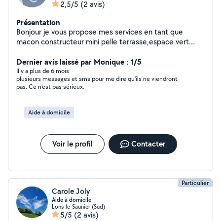
2,5/5
(2 avis)
Présentation
Bonjour je vous propose mes services en tant que
macon constructeur mini pelle terrasse,espace vert
,motoculteur debroussaillage taille etc...homme sérieux
rapide et trés expérimenté .
Dernier avis laissé par Monique : 1/5
Il y a plus de 6 mois
plusieurs messages et sms pour me dire qu'ils ne viendront
pas. Ce n'est pas sérieux.
Aide à domicile
Voir le profil
Contacter
Particulier
Carole Joly
Aide à domicile
Lons-le-Saunier (Sud)
5/5
(2 avis)