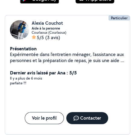
Particulier
Alexia Couchot
Aide à la personne
Courlaoux (Courlaoux)
5/5
(3 avis)
Présentation
Expérimentée dans l'entretien ménager, l'assistance aux
personnes et la préparation de repas, je suis une aide à
domicile compétente et fiable. Mon autonomie, mon
organisation et mon dynamisme me permettent
Dernier avis laissé par Ana : 5/5
d'assurer efficacement les tâches de toilette,
Il y a plus de 6 mois
parfaite !!!
d'entretien et de ménage. Actuellement aide-soignante,
je cherche à compléter mes revenus.
Voir le profil
Contacter