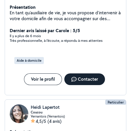
Présentation
En tant qu'auxiliaire de vie, je vous propose d'intervenir à
votre domicile afin de vous accompagner sur des
prestations qui vous permettront de préserver votre
autonomie. Aide à la toilette, transferts, repas, courses,
Dernier avis laissé par Carole : 5/5
repassage, ménage, en fonction de vos besoins.
Il y a plus de 6 mois
Très professionnelle, à l'écoute, a répondu à mes attentes
Aide à domicile
Voir le profil
Contacter
Particulier
Heidi Lapertot
Coucou
Vernantois (Vernantois)
4,5/5
(4 avis)