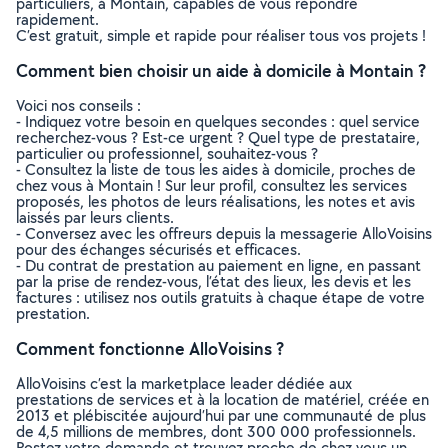
particuliers, à Montain, capables de vous répondre
rapidement.
C’est gratuit, simple et rapide pour réaliser tous vos projets !
Comment bien choisir un aide à domicile à Montain ?
Voici nos conseils :
- Indiquez votre besoin en quelques secondes : quel service
recherchez-vous ? Est-ce urgent ? Quel type de prestataire,
particulier ou professionnel, souhaitez-vous ?
- Consultez la liste de tous les aides à domicile, proches de
chez vous à Montain ! Sur leur profil, consultez les services
proposés, les photos de leurs réalisations, les notes et avis
laissés par leurs clients.
- Conversez avec les offreurs depuis la messagerie AlloVoisins
pour des échanges sécurisés et efficaces.
- Du contrat de prestation au paiement en ligne, en passant
par la prise de rendez-vous, l’état des lieux, les devis et les
factures : utilisez nos outils gratuits à chaque étape de votre
prestation.
Comment fonctionne AlloVoisins ?
AlloVoisins c’est la marketplace leader dédiée aux
prestations de services et à la location de matériel, créée en
2013 et plébiscitée aujourd’hui par une communauté de plus
de 4,5 millions de membres, dont 300 000 professionnels.
Postez votre demande et trouvez proche de chez vous un