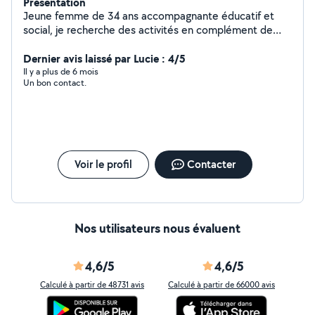
Présentation
Jeune femme de 34 ans accompagnante éducatif et
social, je recherche des activités en complément de
mon emploi. J'adore les animaux j'ai déjà effectué des
gardes/visites, je suis assez polyvalente. J'ai des
Dernier avis laissé par Lucie : 4/5
compétences dans l'accompagnement d'enfants,
Il y a plus de 6 mois
Un bon contact.
d'adultes et personnes âgées porteurs ou non de
handicaps moteurs et/ou psychique. Je peux vous aider
dans tout votre quotidien (garde enfants, garde
animaux, ménage, courses, accompagnement transport,
aide administrative, courses et préparation de repas,
soutien psychologique / écoute..) N'hésitez pas à me
Voir le profil
Contacter
contacter et je vous répondrais dans les meilleurs
délais. Concernant le tarif je demande 30/h. Paiement
CESU possible qui vous permet de bénéficier 50%
d'avantage fiscal. A bientôt
Nos utilisateurs nous évaluent
4,6/5
4,6/5
Calculé à partir de 48731 avis
Calculé à partir de 66000 avis