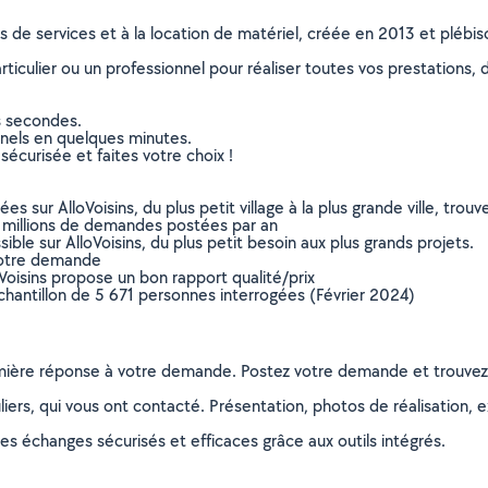
ns de services et à la location de matériel, créée en 2013 et plébi
culier ou un professionnel pour réaliser toutes vos prestations, d
s secondes.
nnels en quelques minutes.
sécurisée et faites votre choix !
sur AlloVoisins, du plus petit village à la plus grande ville, tro
 millions de demandes postées par an
ible sur AlloVoisins, du plus petit besoin aux plus grands projets.
votre demande
oVoisins propose un bon rapport qualité/prix
chantillon de 5 671 personnes interrogées (Février 2024)
remière réponse à votre demande. Postez votre demande et trouve
ers, qui vous ont contacté. Présentation, photos de réalisation, exp
s échanges sécurisés et efficaces grâce aux outils intégrés.