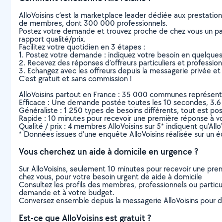
AlloVoisins c’est la marketplace leader dédiée aux prestatio
de membres, dont 300 000 professionnels.
Postez votre demande et trouvez proche de chez vous un parti
rapport qualité/prix.
Facilitez votre quotidien en 3 étapes :
1. Postez votre demande : indiquez votre besoin en quelque
2. Recevez des réponses d’offreurs particuliers et professio
3. Echangez avec les offreurs depuis la messagerie privée et 
C’est gratuit et sans commission !
AlloVoisins partout en France : 35 000 communes représentées 
Efficace : Une demande postée toutes les 10 secondes, 3.6
Généraliste : 1 250 types de besoins différents, tout est poss
Rapide : 10 minutes pour recevoir une première réponse à 
Qualité / prix : 4 membres AlloVoisins sur 5* indiquent qu’All
* Données issues d’une enquête AlloVoisins réalisée sur un é
Vous cherchez un aide à domicile en urgence ?
Sur AlloVoisins, seulement 10 minutes pour recevoir une p
chez vous, pour votre besoin urgent de aide à domicile
Consultez les profils des membres, professionnels ou particuli
demande et à votre budget.
Conversez ensemble depuis la messagerie AlloVoisins pour de
Est-ce que AlloVoisins est gratuit ?