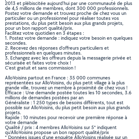
2013 et plébiscitée aujourd’hui par une communauté de plus
de 4,5 millions de membres, dont 300 000 professionnels.
Postez votre demande et trouvez proche de chez vous un
particulier ou un professionnel pour réaliser toutes vos
prestations, du plus petit besoin aux plus grands projets,
pour un bon rapport qualité/prix.
Facilitez votre quotidien en 3 étapes :
1. Postez votre demande : indiquez votre besoin en quelques
secondes.
2. Recevez des réponses d’offreurs particuliers et
professionnels en quelques minutes.
3. Echangez avec les offreurs depuis la messagerie privée et
sécurisée et faites votre choix !
C’est gratuit et sans commission !
AlloVoisins partout en France : 35 000 communes
représentées sur AlloVoisins, du plus petit village à la plus
grande ville, trouvez un membre à proximité de chez vous !
Efficace : Une demande postée toutes les 10 secondes, 3.6
millions de demandes postées par an
Généraliste : 1 250 types de besoins différents, tout est
possible sur AlloVoisins, du plus petit besoin aux plus grands
projets.
Rapide : 10 minutes pour recevoir une première réponse à
votre demande
Qualité / prix : 4 membres AlloVoisins sur 5* indiquent
qu’AlloVoisins propose un bon rapport qualité/prix
* Données issues d’une enquête AlloVoisins réalisée sur un