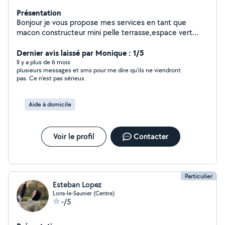
Présentation
Bonjour je vous propose mes services en tant que
macon constructeur mini pelle terrasse,espace vert
,motoculteur debroussaillage taille etc...homme sérieux
rapide et trés expérimenté .
Dernier avis laissé par Monique : 1/5
Il y a plus de 6 mois
plusieurs messages et sms pour me dire qu'ils ne viendront
pas. Ce n'est pas sérieux.
Aide à domicile
Voir le profil
Contacter
Particulier
Esteban Lopez
Lons-le-Saunier (Centre)
-/5