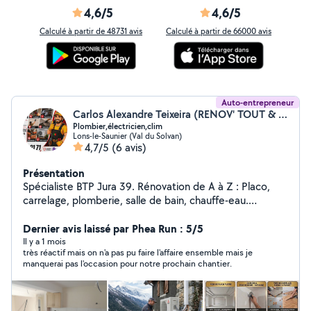
4,6/5
4,6/5
Calculé à partir de 48731 avis
Calculé à partir de 66000 avis
Auto-entrepreneur
Carlos Alexandre Teixeira (RENOV' TOUT & TECHNIC CLIM)
Plombier,électricien,clim
Lons-le-Saunier (Val du Solvan)
4,7/5
(6 avis)
Présentation
Spécialiste BTP Jura 39. Rénovation de A à Z : Placo,
carrelage, plomberie, salle de bain, chauffe-eau.
Partenaire RGE QualiPac pour entretien, maintenance,
l'installation d'équipements pompe à chaleur,
Dernier avis laissé par Phea Run : 5/5
Climatisation performants. Travail soigné et de qualité
Il y a 1 mois
très réactif mais on n'a pas pu faire l'affaire ensemble mais je
pour votre confort." Je intervient à 40km aux alentours
manquerai pas l'occasion pour notre prochain chantier.
de Lons-le-Saunier 39000 pour toute demande
contactez par téléphone