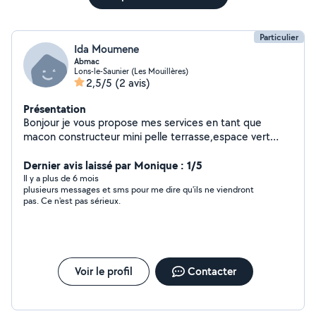
Particulier
Ida Moumene
Abmac
Lons-le-Saunier (Les Mouillères)
2,5/5
(2 avis)
Présentation
Bonjour je vous propose mes services en tant que
macon constructeur mini pelle terrasse,espace vert
,motoculteur debroussaillage taille etc...homme sérieux
rapide et trés expérimenté .
Dernier avis laissé par Monique : 1/5
Il y a plus de 6 mois
plusieurs messages et sms pour me dire qu'ils ne viendront
pas. Ce n'est pas sérieux.
Voir le profil
Contacter