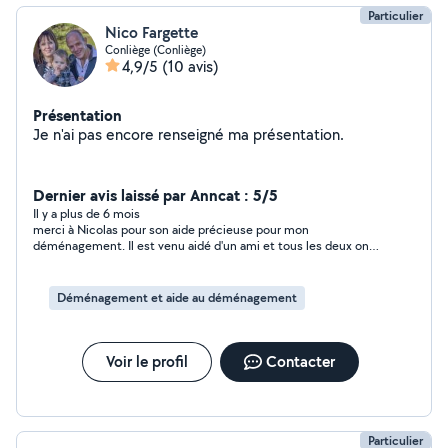
Particulier
Nico Fargette
Conliège (Conliège)
4,9/5
(10 avis)
Présentation
Je n'ai pas encore renseigné ma présentation.
Dernier avis laissé par Anncat : 5/5
Il y a plus de 6 mois
merci à Nicolas pour son aide précieuse pour mon
déménagement. Il est venu aidé d'un ami et tous les deux ont
été parfait, malgré la chaleur et les deux étages sans ascenseur
qui ont ajouté la difficulté. Très réactif et respectueux. Je
recommande les yeux fermés !
Déménagement et aide au déménagement
Voir le profil
Contacter
Particulier