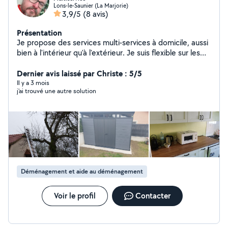
Lons-le-Saunier (La Marjorie)
3,9/5
(8 avis)
Présentation
Je propose des services multi-services à domicile, aussi
bien à l'intérieur qu'à l'extérieur. Je suis flexible sur les
horaires et les jours, selon vos besoins. Disponible
immédiatement, n'hésitez pas à me contacter pour
Dernier avis laissé par Christe : 5/5
toute demande d'information ou devis.
Il y a 3 mois
j'ai trouvé une autre solution
Déménagement et aide au déménagement
Voir le profil
Contacter