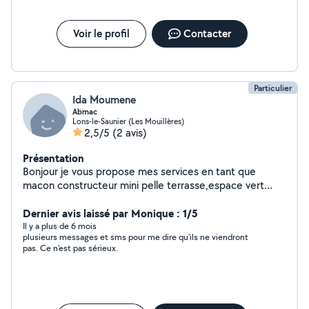
Voir le profil
Contacter
Particulier
Ida Moumene
Abmac
Lons-le-Saunier (Les Mouillères)
2,5/5
(2 avis)
Présentation
Bonjour je vous propose mes services en tant que
macon constructeur mini pelle terrasse,espace vert
,motoculteur debroussaillage taille etc...homme sérieux
rapide et trés expérimenté .
Dernier avis laissé par Monique : 1/5
Il y a plus de 6 mois
plusieurs messages et sms pour me dire qu'ils ne viendront
pas. Ce n'est pas sérieux.