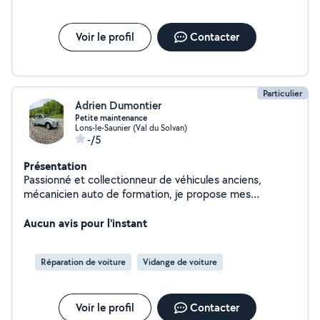
Voir le profil
Contacter
Particulier
Adrien Dumontier
Petite maintenance
Lons-le-Saunier (Val du Solvan)
-/5
Présentation
Passionné et collectionneur de véhicules anciens,
mécanicien auto de formation, je propose mes
prestations : -Entretiens de véhicules, tondeuses, vélos
(vidanges de fluides, remplacement de filtres,
Aucun avis pour l'instant
remplacements de chaines/pneus/freins et entretiens
de vélos. -Nettoyage de vos pièces diverses aux
Réparation de voiture
Vidange de voiture
ultrasons (jusqu'à 6 litres). Ayant du matériel mais pas
de pont élévateur, je ne peux pas exécuter de travaux
trop complexes ou nécessitant beaucoup de place.
Voir le profil
Contacter
Rigoureux, j'aime le travail soigné et saurai vous dire non