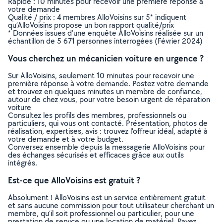
Rapide : 10 minutes pour recevoir une première réponse à
votre demande
Qualité / prix : 4 membres AlloVoisins sur 5* indiquent
qu’AlloVoisins propose un bon rapport qualité/prix
* Données issues d’une enquête AlloVoisins réalisée sur un
échantillon de 5 671 personnes interrogées (Février 2024)
Vous cherchez un mécanicien voiture en urgence ?
Sur AlloVoisins, seulement 10 minutes pour recevoir une
première réponse à votre demande. Postez votre demande
et trouvez en quelques minutes un membre de confiance,
autour de chez vous, pour votre besoin urgent de réparation
voiture
Consultez les profils des membres, professionnels ou
particuliers, qui vous ont contacté. Présentation, photos de
réalisation, expertises, avis : trouvez l'offreur idéal, adapté à
votre demande et à votre budget.
Conversez ensemble depuis la messagerie AlloVoisins pour
des échanges sécurisés et efficaces grâce aux outils
intégrés.
Est-ce que AlloVoisins est gratuit ?
Absolument ! AlloVoisins est un service entièrement gratuit
et sans aucune commission pour tout utilisateur cherchant un
membre, qu’il soit professionnel ou particulier, pour une
prestation de service ou une location de matériel. Payez