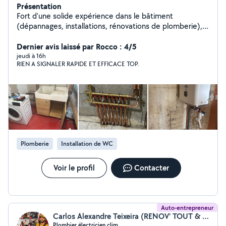
Présentation
Fort d'une solide expérience dans le bâtiment
(dépannages, installations, rénovations de plomberie),
je vous propose mes services pour effectuer chez vous
un travail de qualité. Je suis consciencieux, efficace,
Dernier avis laissé par Rocco : 4/5
honnête et juste.
jeudi à 16h
RIEN A SIGNALER RAPIDE ET EFFICACE TOP.
Plomberie
Installation de WC
Voir le profil
Contacter
Auto-entrepreneur
Carlos Alexandre Teixeira (RENOV' TOUT & TECHNIC CLIM)
Plombier,électricien,clim