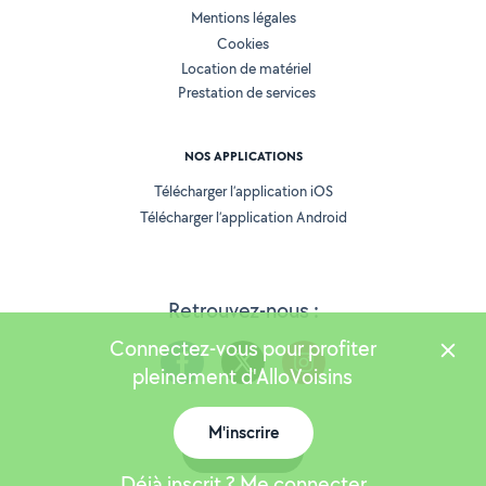
Mentions légales
Cookies
Location de matériel
Prestation de services
NOS APPLICATIONS
Télécharger l’application iOS
Télécharger l’application Android
Retrouvez-nous :
Connectez-vous pour profiter
pleinement d'AlloVoisins
M'inscrire
Version 25.5.3
Carte
Déjà inscrit ? Me connecter