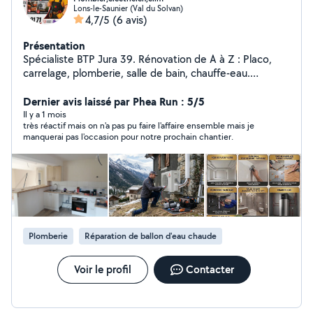
Lons-le-Saunier (Val du Solvan)
4,7/5
(6 avis)
Présentation
Spécialiste BTP Jura 39. Rénovation de A à Z : Placo,
carrelage, plomberie, salle de bain, chauffe-eau.
Partenaire RGE QualiPac pour entretien, maintenance,
l'installation d'équipements pompe à chaleur,
Dernier avis laissé par Phea Run : 5/5
Climatisation performants. Travail soigné et de qualité
Il y a 1 mois
très réactif mais on n'a pas pu faire l'affaire ensemble mais je
pour votre confort." Je intervient à 40km aux alentours
manquerai pas l'occasion pour notre prochain chantier.
de Lons-le-Saunier 39000 pour toute demande
contactez par téléphone
Plomberie
Réparation de ballon d'eau chaude
Voir le profil
Contacter