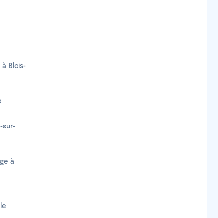
 à Blois-
e
-sur-
age à
le