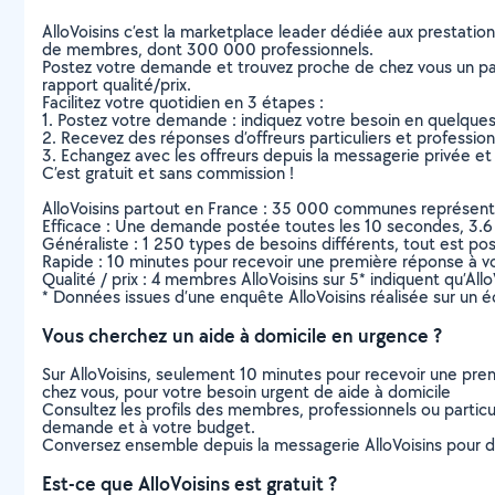
AlloVoisins c’est la marketplace leader dédiée aux prestatio
de membres, dont 300 000 professionnels.
Postez votre demande et trouvez proche de chez vous un parti
rapport qualité/prix.
Facilitez votre quotidien en 3 étapes :
1. Postez votre demande : indiquez votre besoin en quelque
2. Recevez des réponses d’offreurs particuliers et professio
3. Echangez avec les offreurs depuis la messagerie privée et 
C’est gratuit et sans commission !
AlloVoisins partout en France : 35 000 communes représentées 
Efficace : Une demande postée toutes les 10 secondes, 3.6
Généraliste : 1 250 types de besoins différents, tout est poss
Rapide : 10 minutes pour recevoir une première réponse à 
Qualité / prix : 4 membres AlloVoisins sur 5* indiquent qu’All
* Données issues d’une enquête AlloVoisins réalisée sur un é
Vous cherchez un aide à domicile en urgence ?
Sur AlloVoisins, seulement 10 minutes pour recevoir une p
chez vous, pour votre besoin urgent de aide à domicile
Consultez les profils des membres, professionnels ou particuli
demande et à votre budget.
Conversez ensemble depuis la messagerie AlloVoisins pour de
Est-ce que AlloVoisins est gratuit ?