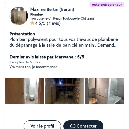
Auto-entrepreneur
Maxime Bertin (Bertin)
Plombier
Toulouse-le-Château (Toulouse-le-Château)
4,5/5
(4 avis)
Présentation
Plombier polyvalent pour tous vos travaux de plomberie
du dépannage à la salle de bain clé en main . Demander
votre devis Vous trouverez ci-dessous une liste de
quelques prestations que je propose. N'hésitez pas à
Dernier avis laissé par Marwane : 5/5
me contacter pour en savoir davantage sur mes
Il y a plus de 6 mois
Vraiment top, je recommande.
prestations. Des fourchettes de prix peuvent vous être
transmise. Rénovation de salle de bain Installation ou
remplacement de : Sanitaire Robinetterie Tuyauterie
Chauffe-eau électrique Salle de bain clé en main
Voir le profil
Contacter