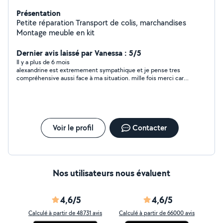
Présentation
Petite réparation Transport de colis, marchandises
Montage meuble en kit
Dernier avis laissé par Vanessa : 5/5
Il y a plus de 6 mois
alexandrine est extremement sympathique et je pense tres
compréhensive aussi face à ma situation. mille fois merci car
elle me rend là un précieux service . je ferais appel à elle la
semaine prochaine avec un dedommagement.
Voir le profil
Contacter
Nos utilisateurs nous évaluent
4,6/5
4,6/5
Calculé à partir de 48731 avis
Calculé à partir de 66000 avis