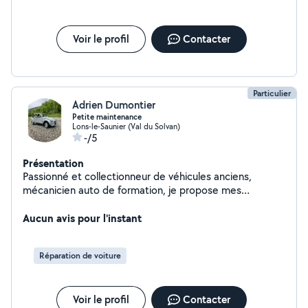
Voir le profil
Contacter
Particulier
Adrien Dumontier
Petite maintenance
Lons-le-Saunier (Val du Solvan)
-/5
Présentation
Passionné et collectionneur de véhicules anciens,
mécanicien auto de formation, je propose mes
prestations : -Entretiens de véhicules, tondeuses, vélos
(vidanges de fluides, remplacement de filtres,
Aucun avis pour l'instant
remplacements de chaines/pneus/freins et entretiens
de vélos. -Nettoyage de vos pièces diverses aux
Réparation de voiture
ultrasons (jusqu'à 6 litres). Ayant du matériel mais pas
de pont élévateur, je ne peux pas exécuter de travaux
trop complexes ou nécessitant beaucoup de place.
Voir le profil
Contacter
Rigoureux, j'aime le travail soigné et saurai vous dire non