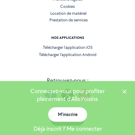
Cookies
Location de matériel
Prestation de services
NOS APPLICATIONS
Télécharger l’application iOS
Télécharger l’application Android
Retrouvez-nous :
Connectez-vous pour profiter
pleinement d'AlloVoisins
M'inscrire
Version 25.5.3
Carte
Déjà inscrit ? Me connecter