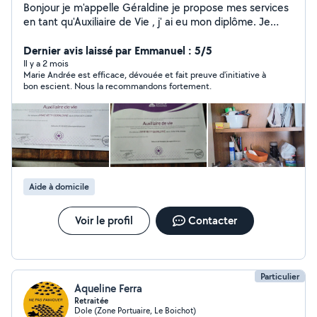
Bonjour je m'appelle Géraldine je propose mes services
en tant qu'Auxiliaire de Vie , j' ai eu mon diplôme. Je
peux faire la préparation des repas, toilette, ménage,
aide au lever et au coucher tout ce que fait une
Dernier avis laissé par Emmanuel : 5/5
Auxiliaire de vie. Je sais me servir des appareils
Il y a 2 mois
Marie Andrée est efficace, dévouée et fait preuve d'initiative à
médicaux comme le verticalisateur Je suis une personne
bon escient. Nous la recommandons fortement.
sérieuse, discrète, gentille et j'aime rendre service aux
personnes âgées comme handicapées dans leur
quotidien . J'ai travaillé avec eux pendant plus de 10 ans.
Je souhaite être déclarée avec un contrat et paiement
CESU ou autres. A très bientôt, et je vous souhaite de
passer une agréable journée.
Aide à domicile
Voir le profil
Contacter
Particulier
Aqueline Ferra
Retraitée
Dole (Zone Portuaire, Le Boichot)