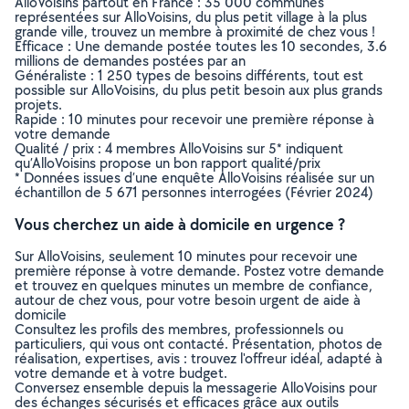
AlloVoisins partout en France : 35 000 communes
représentées sur AlloVoisins, du plus petit village à la plus
grande ville, trouvez un membre à proximité de chez vous !
Efficace : Une demande postée toutes les 10 secondes, 3.6
millions de demandes postées par an
Généraliste : 1 250 types de besoins différents, tout est
possible sur AlloVoisins, du plus petit besoin aux plus grands
projets.
Rapide : 10 minutes pour recevoir une première réponse à
votre demande
Qualité / prix : 4 membres AlloVoisins sur 5* indiquent
qu’AlloVoisins propose un bon rapport qualité/prix
* Données issues d’une enquête AlloVoisins réalisée sur un
échantillon de 5 671 personnes interrogées (Février 2024)
Vous cherchez un aide à domicile en urgence ?
Sur AlloVoisins, seulement 10 minutes pour recevoir une
première réponse à votre demande. Postez votre demande
et trouvez en quelques minutes un membre de confiance,
autour de chez vous, pour votre besoin urgent de aide à
domicile
Consultez les profils des membres, professionnels ou
particuliers, qui vous ont contacté. Présentation, photos de
réalisation, expertises, avis : trouvez l'offreur idéal, adapté à
votre demande et à votre budget.
Conversez ensemble depuis la messagerie AlloVoisins pour
des échanges sécurisés et efficaces grâce aux outils