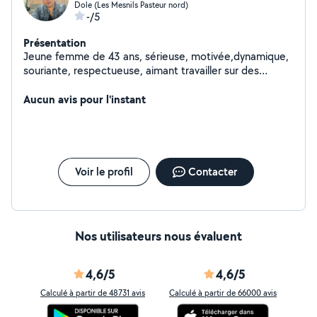
Dole (Les Mesnils Pasteur nord)
-/5
Présentation
Jeune femme de 43 ans, sérieuse, motivée,dynamique,
souriante, respectueuse, aimant travailler sur des
missions variées dans tous les domaines du secteur
d'activité de l'aide à la personne. Paiement espèces où
Aucun avis pour l'instant
par chèque cesu.merci
Voir le profil
Contacter
Nos utilisateurs nous évaluent
4,6/5
4,6/5
Calculé à partir de 48731 avis
Calculé à partir de 66000 avis