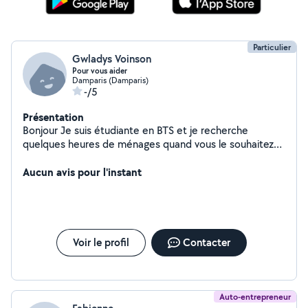
Particulier
Gwladys Voinson
Pour vous aider
Damparis (Damparis)
-/5
Présentation
Bonjour Je suis étudiante en BTS et je recherche
quelques heures de ménages quand vous le souhaitez
Je peux également garder vos loulous car je suis en
maison avec un terrain clôturé de 170m² j'ai un chien non
Aucun avis pour l'instant
castré de 5 ans très sociable
Voir le profil
Contacter
Auto-entrepreneur