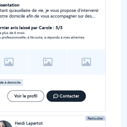
ésentation
tant qu'auxiliaire de vie, je vous propose d'intervenir
votre domicile afin de vous accompagner sur des
estations qui vous permettront de préserver votre
onomie. Aide à la toilette, transferts, repas,
nier avis laissé par Carole : 5/5
urses, repassage, ménage, en fonction de vos
y a plus de 6 mois
s professionnelle, à l'écoute, a répondu à mes attentes
soins.
de à domicile
Voir le profil
Contacter
Particulier
Heidi Lapertot