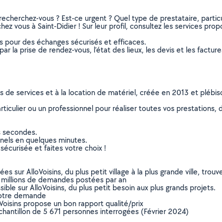
recherchez-vous ? Est-ce urgent ? Quel type de prestataire, particu
hez vous à Saint-Didier ! Sur leur profil, consultez les services prop
ns pour des échanges sécurisés et efficaces.
r la prise de rendez-vous, l’état des lieux, les devis et les facture
ns de services et à la location de matériel, créée en 2013 et plébi
culier ou un professionnel pour réaliser toutes vos prestations, d
s secondes.
nnels en quelques minutes.
sécurisée et faites votre choix !
sur AlloVoisins, du plus petit village à la plus grande ville, tro
 millions de demandes postées par an
ible sur AlloVoisins, du plus petit besoin aux plus grands projets.
votre demande
oVoisins propose un bon rapport qualité/prix
chantillon de 5 671 personnes interrogées (Février 2024)