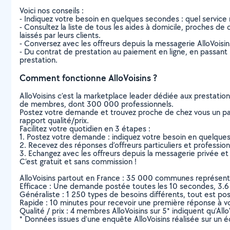
Voici nos conseils :
- Indiquez votre besoin en quelques secondes : quel service 
- Consultez la liste de tous les aides à domicile, proches de c
laissés par leurs clients.
- Conversez avec les offreurs depuis la messagerie AlloVoisi
- Du contrat de prestation au paiement en ligne, en passant pa
prestation.
Comment fonctionne AlloVoisins ?
AlloVoisins c’est la marketplace leader dédiée aux prestatio
de membres, dont 300 000 professionnels.
Postez votre demande et trouvez proche de chez vous un parti
rapport qualité/prix.
Facilitez votre quotidien en 3 étapes :
1. Postez votre demande : indiquez votre besoin en quelque
2. Recevez des réponses d’offreurs particuliers et professio
3. Echangez avec les offreurs depuis la messagerie privée et 
C’est gratuit et sans commission !
AlloVoisins partout en France : 35 000 communes représentées 
Efficace : Une demande postée toutes les 10 secondes, 3.6
Généraliste : 1 250 types de besoins différents, tout est poss
Rapide : 10 minutes pour recevoir une première réponse à 
Qualité / prix : 4 membres AlloVoisins sur 5* indiquent qu’All
* Données issues d’une enquête AlloVoisins réalisée sur un é