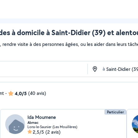
des à domicile à Saint-Didier (39) et alento
, rendre visite à des personnes âgées, ou les aider dans leurs tâc
à
nt
-
4,0/5
(40 avis)
Particulier
Ida Moumene
Abmac
Lons-le-Saunier (Les Mouillères)
2,5/5
(2 avis)