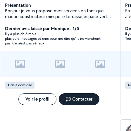
Présentation
Pr
Bonjour je vous propose mes services en tant que
En 
macon constructeur mini pelle terrasse,espace vert
à 
,motoculteur debroussaillage taille etc...homme sérieux
pr
rapide et trés expérimenté .
Dernier avis laissé par Monique : 1/5
aut
Der
co
Il y a plus de 6 mois
Il 
plusieurs messages et sms pour me dire qu'ils ne viendront
Trè
be
pas. Ce n'est pas sérieux.
Aide à domicile
Ai
Voir le profil
Contacter