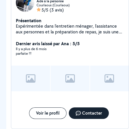
Aide à la personne
Courlaoux (Courlaoux)
5/5
(3 avis)
Présentation
Expérimentée dans l'entretien ménager, l'assistance
aux personnes et la préparation de repas, je suis une
aide à domicile compétente et fiable. Mon autonomie,
mon organisation et mon dynamisme me permettent
Dernier avis laissé par Ana : 5/5
d'assurer efficacement les tâches de toilette,
Il y a plus de 6 mois
parfaite !!!
d'entretien et de ménage. Actuellement aide-
soignante, je cherche à compléter mes revenus.
Voir le profil
Contacter