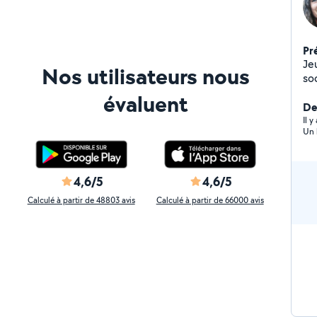
Pr
Je
Nos utilisateurs nous
so
mon emploi. 
évaluent
gar
Der
co
Il 
Un 
d'
ha
ai
an
4,6/5
4,6/5
tra
Calculé à partir de 48803 avis
Calculé à partir de 66000 avis
de
pa
me
Pa
50