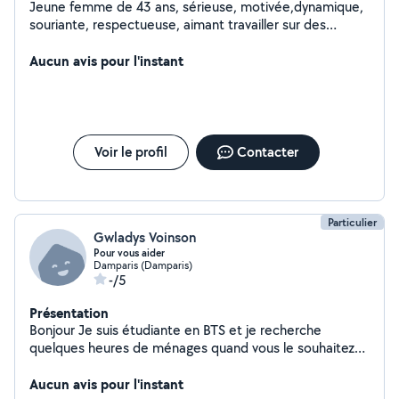
Jeune femme de 43 ans, sérieuse, motivée,dynamique,
souriante, respectueuse, aimant travailler sur des
missions variées dans tous les domaines du secteur
d'activité de l'aide à la personne. Paiement espèces où
Aucun avis pour l'instant
par chèque cesu.merci
Voir le profil
Contacter
Particulier
Gwladys Voinson
Pour vous aider
Damparis (Damparis)
-/5
Présentation
Bonjour Je suis étudiante en BTS et je recherche
quelques heures de ménages quand vous le souhaitez
Je peux également garder vos loulous car je suis en
maison avec un terrain clôturé de 170m² j'ai un chien non
Aucun avis pour l'instant