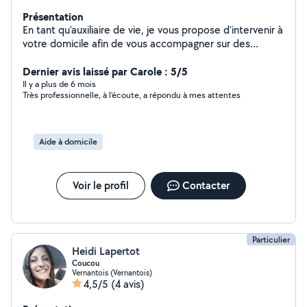
Présentation
En tant qu'auxiliaire de vie, je vous propose d'intervenir à
votre domicile afin de vous accompagner sur des
prestations qui vous permettront de préserver votre
autonomie. Aide à la toilette, transferts, repas, courses,
Dernier avis laissé par Carole : 5/5
repassage, ménage, en fonction de vos besoins.
Il y a plus de 6 mois
Très professionnelle, à l'écoute, a répondu à mes attentes
Aide à domicile
Voir le profil
Contacter
Particulier
Heidi Lapertot
Coucou
Vernantois (Vernantois)
4,5/5
(4 avis)