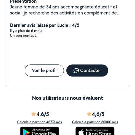
Présentation
Jeune femme de 34 ans accompagnante éducatif et
social, je recherche des activités en complément de
mon emploi. J'adore les animaux j'ai déjà effectué des
gardes/visites, je suis assez polyvalente. J'ai des
Dernier avis laissé par Lucie : 4/5
compétences dans l'accompagnement d'enfants,
Il y a plus de 6 mois
Un bon contact.
d'adultes et personnes âgées porteurs ou non de
handicaps moteurs et/ou psychique. Je peux vous aider
dans tout votre quotidien (garde enfants, garde
animaux, ménage, courses, accompagnement transport,
aide administrative, courses et préparation de repas,
soutien psychologique / écoute..) N'hésitez pas à me
Voir le profil
Contacter
contacter et je vous répondrais dans les meilleurs
délais. Concernant le tarif je demande 30/h. Paiement
CESU possible qui vous permet de bénéficier 50%
d'avantage fiscal. A bientôt
Nos utilisateurs nous évaluent
4,6/5
4,6/5
Calculé à partir de 48731 avis
Calculé à partir de 66000 avis