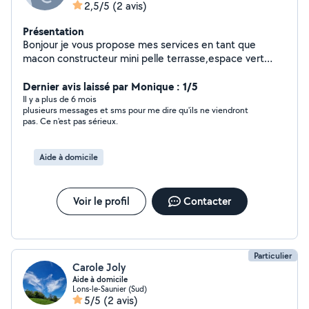
2,5/5
(2 avis)
Présentation
Bonjour je vous propose mes services en tant que
macon constructeur mini pelle terrasse,espace vert
,motoculteur debroussaillage taille etc...homme sérieux
rapide et trés expérimenté .
Dernier avis laissé par Monique : 1/5
Il y a plus de 6 mois
plusieurs messages et sms pour me dire qu'ils ne viendront
pas. Ce n'est pas sérieux.
Aide à domicile
Voir le profil
Contacter
Particulier
Carole Joly
Aide à domicile
Lons-le-Saunier (Sud)
5/5
(2 avis)